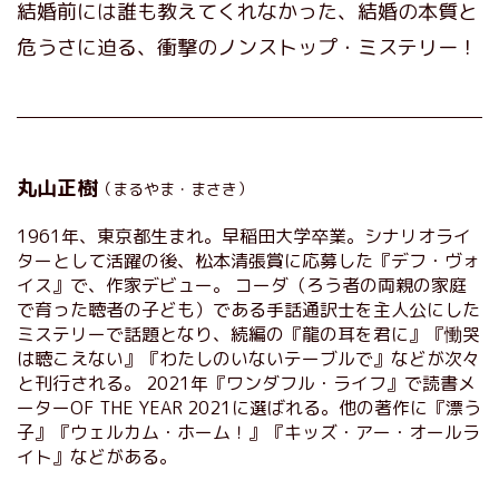
結婚前には誰も教えてくれなかった、結婚の本質と
危うさに迫る、衝撃のノンストップ・ミステリー！
丸山正樹
（まるやま・まさき）
1961年、東京都生まれ。早稲田大学卒業。シナリオライ
ターとして活躍の後、松本清張賞に応募した『デフ・ヴォ
イス』で、作家デビュー。 コーダ（ろう者の両親の家庭
で育った聴者の子ども）である手話通訳士を主人公にした
ミステリーで話題となり、続編の『龍の耳を君に』『慟哭
は聴こえない』『わたしのいないテーブルで』などが次々
と刊行される。 2021年『ワンダフル・ライフ』で読書メ
ーターOF THE YEAR 2021に選ばれる。他の著作に『漂う
子』『ウェルカム・ホーム！』『キッズ・アー・オールラ
イト』などがある。