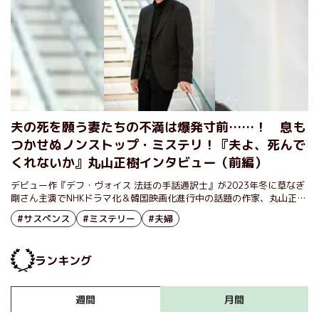
夫の死を願う妻たちの不満は爆発寸前……！ 息も
つかせぬノンストップ・ミステリ！『夫よ、死んで
くれないか』丸山正樹インタビュー（前編）
デビュー作『デフ・ヴォイス 法廷の手話通訳士』が2023年冬に草なぎ
剛さん主演でNHKドラマ化＆韓国映画化進行中の話題の作家、丸山正樹
の最新刊『夫よ、死んでくれないか』が刊行された。一筋縄では行かな
#サスペンス
#ミステリー
#夫婦
い展開にページを繰る手が止まらず、その先には驚きの真相とラスト１
行の衝撃が待ち受けている。本作の執筆の背景や、物語に込めた思いを
著者の丸山正樹さんにうかがった。
ランキング
月間
週間