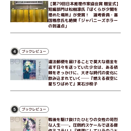
【第79回日本推理作家協会賞 贈呈式】
短編部門は松樹凛氏『ぼくらが夕闇を
埋めた場所』が受賞！ 選考委員・喜
国雅彦氏も絶賛「ジャパニーズホラー
の到達点」
ブックレビュー
4
違法郵便を届けることで莫大な借金を
返す日々を送っていた少女は、ある依
頼をきっかけに、大きな時代の変化に
飲み込まれていく──『燃える夜空に
星ちりばめて』実石沙枝子
ブックレビュー
5
戦後を駆け抜けたひとりの女性の苛烈
な人生──。圧倒的スケールで送る傑
作ミステリ！『修羅にしてリラのごと