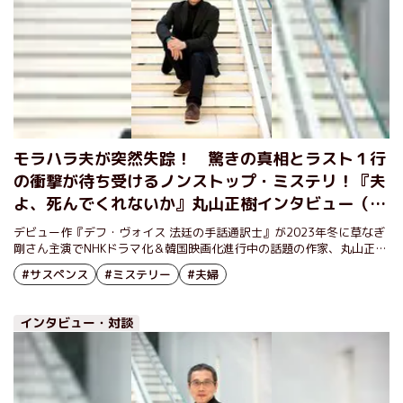
モラハラ夫が突然失踪！ 驚きの真相とラスト１行
の衝撃が待ち受けるノンストップ・ミステリ！『夫
よ、死んでくれないか』丸山正樹インタビュー（後
編）
デビュー作『デフ・ヴォイス 法廷の手話通訳士』が2023年冬に草なぎ
剛さん主演でNHKドラマ化＆韓国映画化進行中の話題の作家、丸山正樹
の最新刊『夫よ、死んでくれないか』が刊行された。一筋縄では行かな
#サスペンス
#ミステリー
#夫婦
い展開にページを繰る手が止まらず、その先には驚きの真相とラスト１
行の衝撃が待ち受けている。本作の執筆の背景や、物語に込めた思いを
著者の丸山正樹さんにうかがった。
インタビュー・対談