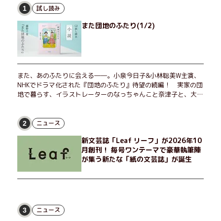
試し読み
1
また団地のふたり(1/2)
また、あのふたりに会える――。小泉今日子&小林聡美W主演、
NHKでドラマ化された『団地のふたり』待望の続編！ 実家の団
地で暮らす、イラストレーターのなっちゃんこと奈津子と、大学
非常勤講師のノエチこと野枝。フリマアプリの売り上げでちょっ
とした贅沢を楽しんだり、近所のおばちゃんの恋バナを聞いてあ
げたり、部屋でふたりだけの「台湾映画祭」を催したり。50代
ニュース
2
独身、幼なじみの変わらぬ友情とささやかな幸せの日々を描く。
新文芸誌「Leaf リーフ」が2026年10
月創刊！ 毎号ワンテーマで豪華執筆陣
が集う新たな「紙の文芸誌」が誕生
ニュース
3