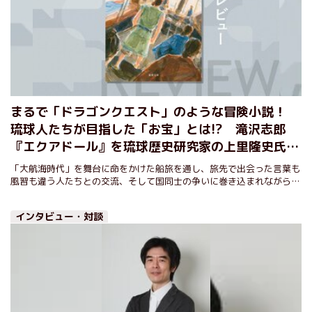
まるで「ドラゴンクエスト」のような冒険小説！
琉球人たちが目指した「お宝」とは!? 滝沢志郎
『エクアドール』を琉球歴史研究家の上里隆史氏が
解説
「大航海時代」を舞台に命をかけた船旅を通し、旅先で出会った言葉も
風習も違う人たちとの交流、そして国同士の争いに巻き込まれながら成
長していく若者の姿を描く滝沢志郎の歴史小説『エクアドール』。その
魅力を琉球史に精通する上里隆史さんが解説する。
インタビュー・対談