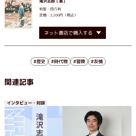
滝沢志郎
［著］
判型：四六判
定価：2,200円（税込）
ネット書店で購入する
#歴史
#時代物
#冒険
#友情
関連記事
インタビュー・対談