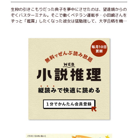
生粋の引きこもりだった典子を夢中にさせたのは、望遠鏡からの
ぞくバスターミナル。そこで働くベテラン運転手・小田嶋さんを
ずっと「鑑賞」したくなった彼女は猛勉強して、大学合格を機に
近くで暮らすことに──。初恋、就職、大切な人との別れ。「こ
んなはずじゃなかった」の先で毎日はちょっとずつ面白くな
る！ 地元が恋しくなったとき、どこか遠くへ逃げたいときは読
んで下さい。孤独を愛する人のお守りになる、くすっと、うるっ
と、心がゆるむ短編集。