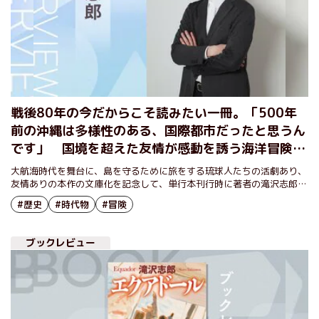
戦後80年の今だからこそ読みたい一冊。「500年
前の沖縄は多様性のある、国際都市だったと思うん
です」 国境を超えた友情が感動を誘う海洋冒険小
説『エクアドール』文庫化記念【滝沢志郎氏インタ
大航海時代を舞台に、島を守るために旅をする琉球人たちの活劇あり、
ビュー】（前編）
友情ありの本作の文庫化を記念して、単行本刊行時に著者の滝沢志郎氏
が寄せたメッセージを再掲載する。
#歴史
#時代物
#冒険
ブックレビュー