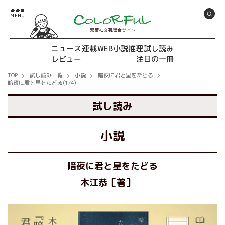
双葉社文芸総合サイト
ニュース
連載
WEB小説推理
試し読み
レビュー
注目の一冊
TOP
試し読み一覧
小説
暗夜に君と星をたどる
暗夜に君と星をたどる(1/4)
試し読み
小説
暗夜に君と星をたどる
木江恭［著］