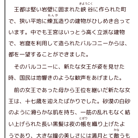
きよう
こく
王都は堅い岩壁に囲まれた
峡
谷
に作られた町
れんが
で、狭い平地に
煉瓦
造りの建物がひしめき合って
います。中でも王宮はいっとう高く立派な建物
で、岩窟を利用して造られたバルコニーからは、
都を一望することができました。
そのバルコニーに、新たな女王が姿を見せた
時、国民は地響きのような歓声をあげました。
前の女王であった母から王位を継いだ新たな女
王は、十七歳を迎えたばかりでした。砂漠の白砂
のように滑らかな肌を持ち、一筋の乱れもなく結
とばり
い上げられた長い黒髪は夜の
帳
を織り上げたよ
かな
うであり、大きな瞳の美しさには満月とて
敵
うも