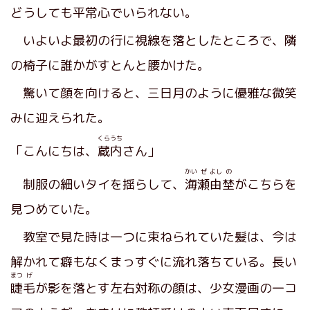
どうしても平常心でいられない。
いよいよ最初の行に視線を落としたところで、隣
の椅子に誰かがすとんと腰かけた。
驚いて顔を向けると、三日月のように優雅な微笑
みに迎えられた。
くらうち
「こんにちは、
蔵内
さん」
かい
ぜ
よし
の
制服の細いタイを揺らして、
海
瀬
由
埜
がこちらを
見つめていた。
教室で見た時は一つに束ねられていた髪は、今は
解かれて癖もなくまっすぐに流れ落ちている。長い
まつ
げ
睫
毛
が影を落とす左右対称の顔は、少女漫画の一コ