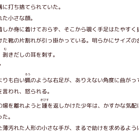
に打ち捨てられていた。
れた小さな顔。
しか身に着けておらず、そこから覗く手足はたやすく
た靴の片割れが引っ掛かっている。明らかにサイズの
む
、
剥
きだしの耳を刺す。
？
ろう
よりも白い
蝋
のような右足が、ありえない角度に曲がっ
を言われ、怒られる。
きびす
の場を離れようと
踵
を返しかけた少年は、かすかな気配
った。
薄汚れた人形の小さな手が、まるで助けを求めるよう