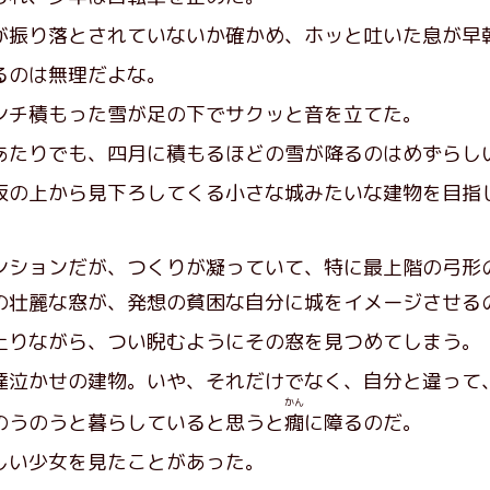
振り落とされていないか確かめ、ホッと吐いた息が早
るのは無理だよな。
チ積もった雪が足の下でサクッと音を立てた。
たりでも、四月に積もるほどの雪が降るのはめずらし
の上から見下ろしてくる小さな城みたいな建物を目指
ションだが、つくりが凝っていて、特に最上階の弓形
の壮麗な窓が、発想の貧困な自分に城をイメージさせる
りながら、つい睨むようにその窓を見つめてしまう。
泣かせの建物。いや、それだけでなく、自分と違って
かん
のうのうと暮らしていると思うと
癇
に障るのだ。
い少女を見たことがあった。