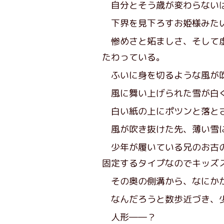
自分とそう歳が変わらないは
下界を見下ろすお姫様みたい
惨めさと妬ましさ、そして虚
たわっている。
ふいに身を切るような風が吹
風に舞い上げられた雪が白く
白い紙の上にポツンと落とさ
風が吹き抜けた先、薄い雪に
少年が履いている兄のお古の
固定するタイプなのでキッズ
その奥の側溝から、なにか
なんだろうと数歩近づき、
人形――？