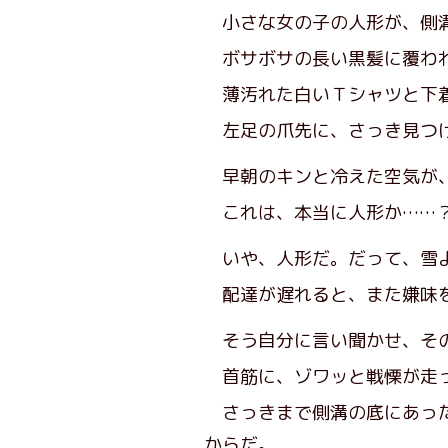
小さな女の子の人形が、側溝
ボサボサの長い黒髪に覆わ
薄汚れた白いＴシャツと下着
左足の爪先に、さっき見つけ
早朝のキンと冷えた空気が
これは、本当に人形か……
いや、人形だ。だって、雪
配達が遅れると、また嫌味
そう自分に言い聞かせ、そ
首筋に、ゾワッと戦慄が走
さっきまで側溝の底にあった
からだ。