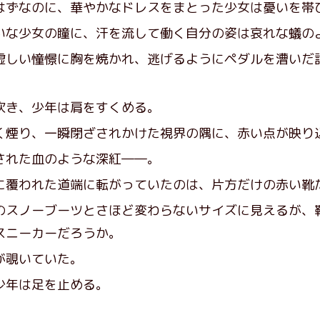
ずなのに、華やかなドレスをまとった少女は憂いを帯
な少女の瞳に、汗を流して働く自分の姿は哀れな蟻の
しい憧憬に胸を焼かれ、逃げるようにペダルを漕いだ
き、少年は肩をすくめる。
煙り、一瞬閉ざされかけた視界の隅に、赤い点が映り
れた血のような深紅――。
覆われた道端に転がっていたのは、片方だけの赤い靴
スノーブーツとさほど変わらないサイズに見えるが、
スニーカーだろうか。
が覗いていた。
少年は足を止める。