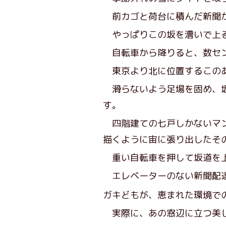
前カゴと荷台に積んだ新聞が
やっぱりこの坂を漕いで上
自転車から降りると、数セン
東京より北に位置するこのあ
滑らないよう足場を固め、坂
す。
四階建ての七戸しかないマン
描くように宙に張り出したそ
重い自転車を押して坂道を上
エレベーターのない新聞配達
ガキどもが、恵まれた環境で
実際に、あの窓辺に立つ美し