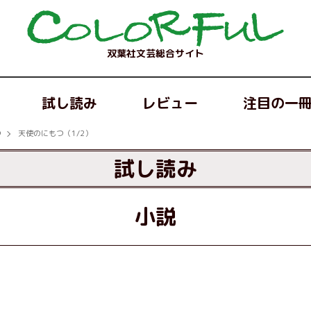
双葉社文芸総合サイト
試し読み
レビュー
注目の一
つ
天使のにもつ（1/2）
試し読み
小説