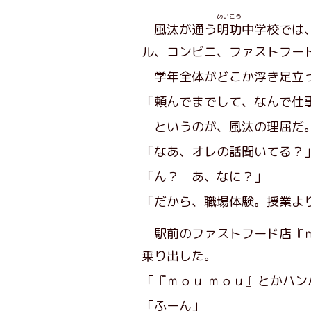
めいこう
風汰が通う
明功
中学校では
ル、コンビニ、ファストフー
学年全体がどこか浮き足立っ
「頼んでまでして、なんで仕
というのが、風汰の理屈だ
「なあ、オレの話聞いてる？
「ん？ あ、なに？」
「だから、職場体験。授業よ
駅前のファストフード店『
乗り出した。
「『ｍｏｕ ｍｏｕ』とかハ
「ふーん」