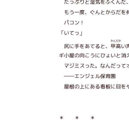
たっぷりと湿気をふくんだ、
もう一度、ぐんとからだを
パコン！
「いてっ」
かんだか
尻に手をあてると、
甲高
い
ギ小屋の向こうにひょいと消
マジミスった。なんだってオ
――エンジェル保育園
屋根の上にある看板に目をや
＊ ＊ ＊