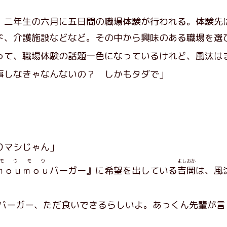
、二年生の六月に五日間の職場体験が行われる。体験先
ド、介護施設などなど。その中から興味のある職場を選
て、職場体験の話題一色になっているけれど、風汰は
事しなきゃなんないの？ しかもタダで」
。
」
りマシじゃん」
モウ
モウ
よしおか
ｍｏｕ
ｍｏｕ
バーガー』に希望を出している
吉岡
は、風
ンバーガー、ただ食いできるらしいよ。あっくん先輩が言