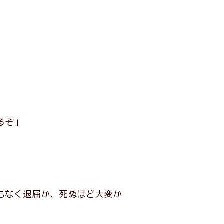
るぞ」
もなく退屈か、死ぬほど大変か