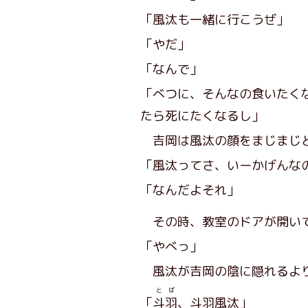
「風汰も一緒に行こうぜ」
「やだ」
「なんで」
「べつに、そんなの食いたく
たら死にたくなるし」
吉岡は風汰の顔をまじまじ
「風汰ってさ、いーかげんな
「なんだよそれ」
その時、教室のドアが開い
「やべっ」
風汰が吉岡の陰に隠れるより
とば
「
斗羽
、斗羽風汰」