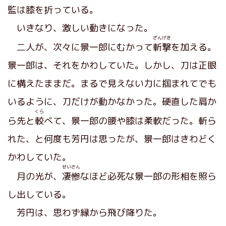
監は膝を折っている。
いきなり、激しい動きになった。
ざんげき
二人が、次々に景一郎にむかって
斬撃
を加える。
景一郎は、それをかわしていた。しかし、刀は正眼
に構えたままだ。まるで見えない力に掴まれてでも
いるように、刀だけが動かなかった。硬直した肩か
くら
ら先と
較
べて、景一郎の腰や膝は柔軟だった。斬ら
れた、と何度も芳円は思ったが、景一郎はきわどく
かわしていた。
せいさん
月の光が、
凄惨
なほど必死な景一郎の形相を照ら
し出している。
芳円は、思わず縁から飛び降りた。