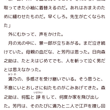
取ってきた小袖に着替えるのだ。あれはおまえのた
めに縫わせたものだ。早くしろ。先生が亡くなられ
た」
外にむかって、声をかけた。
月の光の中に、景一郎が立ちあがる。まだ泣き続
けていた。母親の血だな、と芳円は思った。日向森
之助は、たとえはじめてでも、人を斬って泣く男だ
とは思えなかった。
みつ
の
満
乃
の、多感さを受け継いでいる。そう思うと、
不意にいとおしさに似たものがこみあげてきた。森
いさかい
之助は、将監と
諍
をして、何度か家を飛び出し
た。芳円は、そのたびに満乃と二人で江戸を捜し回