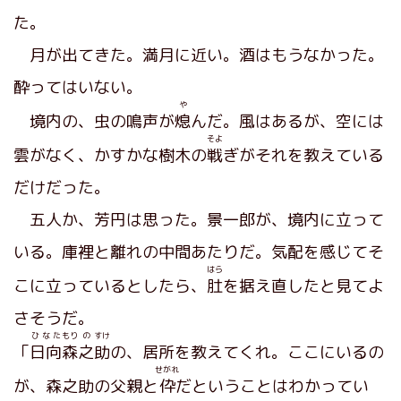
た。
月が出てきた。満月に近い。酒はもうなかった。
酔ってはいない。
や
境内の、虫の鳴声が
熄
んだ。風はあるが、空には
そよ
雲がなく、かすかな樹木の
戦
ぎがそれを教えている
だけだった。
五人か、芳円は思った。景一郎が、境内に立って
いる。庫裡と離れの中間あたりだ。気配を感じてそ
はら
こに立っているとしたら、
肚
を据え直したと見てよ
さそうだ。
ひなた
もり
の
すけ
「
日向
森
之
助
の、居所を教えてくれ。ここにいるの
せがれ
が、森之助の父親と
伜
だということはわかってい