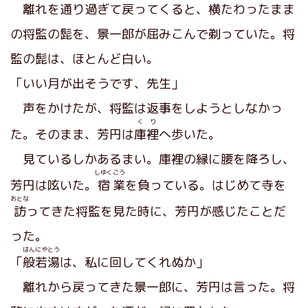
離れを通り過ぎて戻ってくると、横たわったまま
の将監の髭を、景一郎が屈みこんで剃っていた。将
監の髭は、ほとんど白い。
「いい月が出そうです、先生」
声をかけたが、将監は返事をしようとしなかっ
くり
た。そのまま、芳円は
庫裡
へ歩いた。
見ているしかあるまい。庫裡の縁に腰を降ろし、
しゆく
ごう
芳円は呟いた。
宿
業
を負っている。はじめて寺を
おとな
訪
ってきた将監を見た時に、芳円が感じたことだ
った。
はんにやとう
「
般若湯
は、私に回してくれぬか」
離れから戻ってきた景一郎に、芳円は言った。将