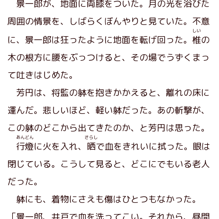
景一郎が、地面に両膝をついた。月の光を浴びた
周囲の情景を、しばらくぼんやりと見ていた。不意
しい
に、景一郎は狂ったように地面を転げ回った。
椎
の
木の根方に腰をぶっつけると、その場でうずくまっ
て吐きはじめた。
芳円は、将監の躰を抱きかかえると、離れの床に
運んだ。悲しいほど、軽い躰だった。あの斬撃が、
この躰のどこから出てきたのか、と芳円は思った。
あんどん
さらし
行燈
に火を入れ、
晒
で血をきれいに拭った。眼は
閉じている。こうして見ると、どこにでもいる老人
だった。
躰にも、着物にさえも傷はひとつもなかった。
「景一郎、井戸で血を洗ってこい。それから、昼間