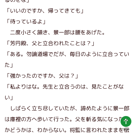
「いいのですか、帰ってきても」
「待っているよ」
二度小さく頷き、景一郎は腰をあげた。
「芳円殿、父と立合われたことは？」
「ある。勿論道場でだが、毎日のように立合ってい
た」
「強かったのですか、父は？」
「私よりはな。先生と立合うのは、見たことがな
い」
しばらく立ち尽していたが、諦めたように景一郎
は庫裡の方へ歩いて行った。父を斬る気になったの
かどうかは、わからない。将監に言われたままを伝
TOP