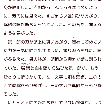
身が静止した。内側から、ふくらみはじめたよう
に、芳円には見えた。すざまじい雄叫びがあがり、
呪縛の縄が断ち切られていった。その音が、聞える
ような気がした。
た
景一郎の刀が頭上に舞いあがり、
溜
めに溜めてい
た力を一気に吐き出すように、振り降ろされた。闇
がふるえた。男の躰が、頭頂から胸まで断ち割られ
のう
しよう
ていた。
脳
漿
と血を頭から浴びた景一郎が、もう
な
ひとりに斬りかかる。左一文字に胴を
薙
ぎ、二の太
刀で両腕を斬り飛ばし、三の太刀で真向から斬り降
ろした。
ほとんど人間のかたちをしていない物体が、しば