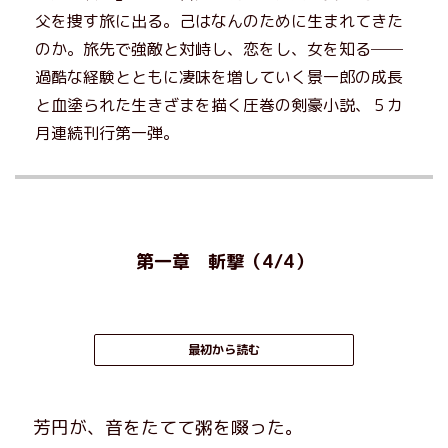
父を捜す旅に出る。己はなんのために生まれてきた
のか。旅先で強敵と対峙し、恋をし、女を知る──
過酷な経験とともに凄味を増していく景一郎の成長
と血塗られた生きざまを描く圧巻の剣豪小説、５カ
月連続刊行第一弾。
第一章 斬撃（4/4）
最初から読む
芳円が、音をたてて粥を啜った。