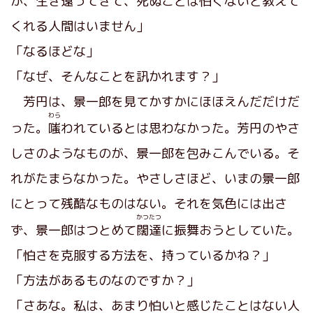
が、生き還ってきて、死ぬことは怕くないと教えて
くれる人間はいません」
「なるほどな」
「なぜ、そんなことを訊かれます？」
芳円は、景一郎を見てかすかにほほえんだだけだ
わら
った。
嗤
われているとは思わなかった。芳円のやさ
しさのようなものが、景一郎を包みこんでいる。そ
れがたまらなかった。やさしさほど、いまの景一郎
にとって残酷なものはない。それを気色には出さ
かつたつ
ず、景一郎はつとめて
闊達
に振舞おうとしていた。
「怕さを克服する方法を、持っているかね？」
「方法があるものなのですか？」
「さあな。私は、あまり怕いと感じたことはない人