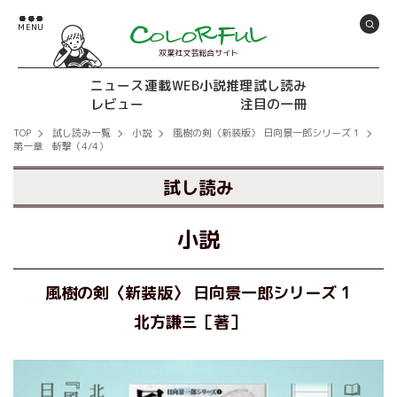
双葉社文芸総合サイト
ニュース
連載
WEB小説推理
試し読み
レビュー
注目の一冊
TOP
試し読み一覧
小説
風樹の剣〈新装版〉 日向景一郎シリーズ 1
第一章 斬撃（4/4）
試し読み
小説
風樹の剣〈新装版〉 日向景一郎シリーズ 1
北方謙三［著］