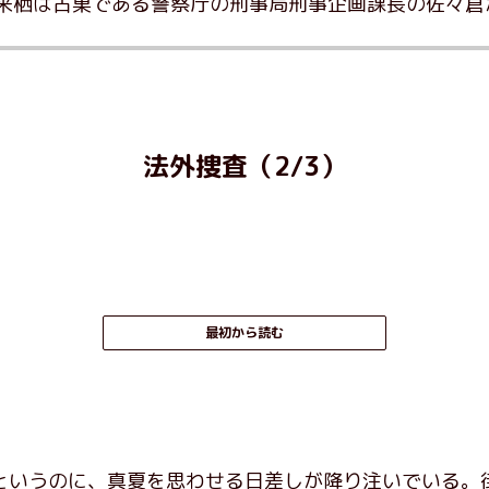
来栖は古巣である警察庁の刑事局刑事企画課長の佐々倉
法外捜査（2/3）
最初から読む
いうのに、真夏を思わせる日差しが降り注いでいる。