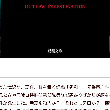
った滝沢が、現在、籍を置く組織「秀和」。元警察庁キ
元公安や元陸自特殊任務部隊員など訳ありばかりが顔を
件が発生した。無差別殺人か？ それともテロか？ 捜