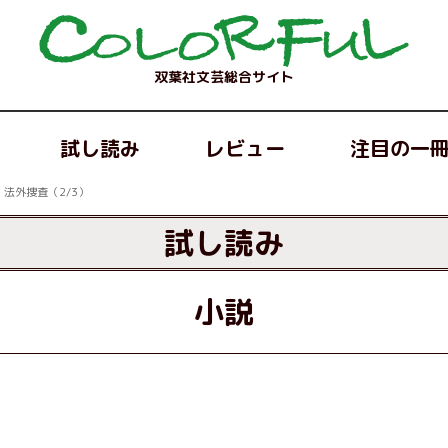
双葉社文芸総合サイト
試し読み
レビュー
注目の一
法外捜査（2/3）
試し読み
小説