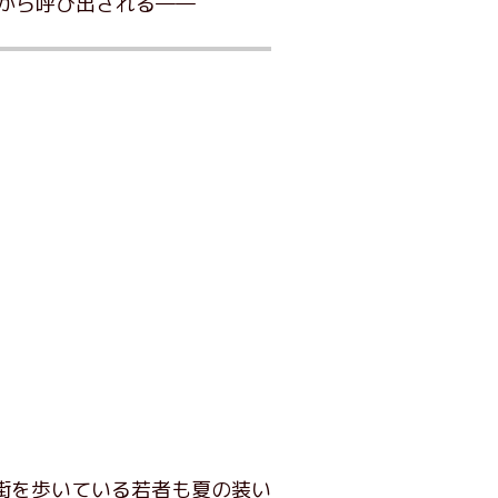
から呼び出される――
街を歩いている若者も夏の装い