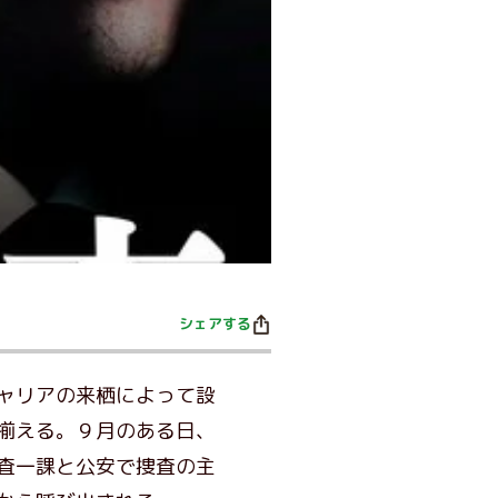
シェアする
ャリアの来栖によって設
揃える。９月のある日、
査一課と公安で捜査の主