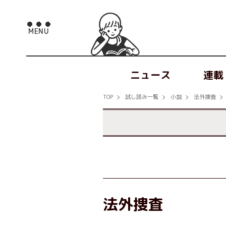
ニュース
連載
TOP
試し読み一覧
小説
法外捜査
法外捜査