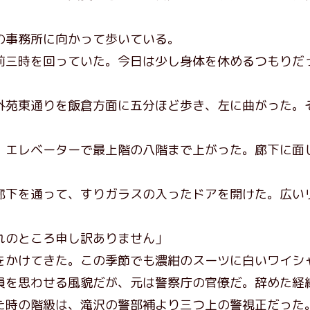
事務所に向かって歩いている。
三時を回っていた。今日は少し身体を休めるつもりだ
苑東通りを飯倉方面に五分ほど歩き、左に曲がった。
エレベーターで最上階の八階まで上がった。廊下に面
下を通って、すりガラスの入ったドアを開けた。広い
れのところ申し訳ありません」
かけてきた。この季節でも濃紺のスーツに白いワイシ
員を思わせる風貌だが、元は警察庁の官僚だ。辞めた経
た時の階級は、滝沢の警部補より三つ上の警視正だった