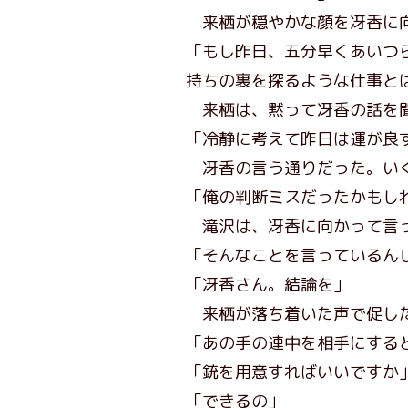
来栖が穏やかな顔を冴香に
「もし昨日、五分早くあいつ
持ちの裏を探るような仕事と
来栖は、黙って冴香の話を
「冷静に考えて昨日は運が良
冴香の言う通りだった。いく
「俺の判断ミスだったかもし
滝沢は、冴香に向かって言っ
「そんなことを言っているん
「冴香さん。結論を」
来栖が落ち着いた声で促し
「あの手の連中を相手にする
「銃を用意すればいいですか
「できるの」