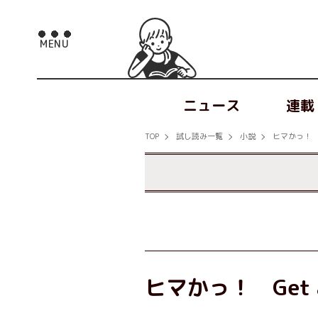
ニュース
連載
TOP
試し読み一覧
小説
ヒマかっ！ Get
ヒマかっ！ Get a 