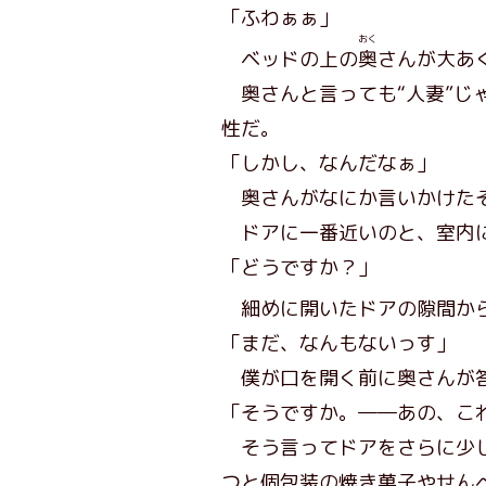
「ふわぁぁ」
おく
ベッドの上の
奥
さんが大あ
奥さんと言っても“人妻”じ
性だ。
「しかし、なんだなぁ」
奥さんがなにか言いかけたそ
ドアに一番近いのと、室内に
「どうですか？」
細めに開いたドアの隙間から
「まだ、なんもないっす」
僕が口を開く前に奥さんが
「そうですか。――あの、こ
そう言ってドアをさらに少し
つと個包装の焼き菓子やせん