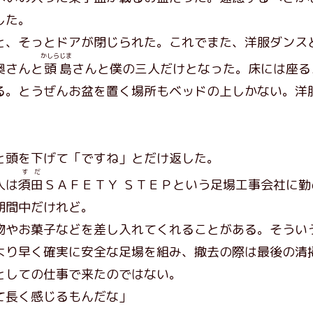
した。
、そっとドアが閉じられた。これでまた、洋服ダンス
かしら
じま
奥さんと
頭
島
さんと僕の三人だけとなった。床には座る
る。とうぜんお盆を置く場所もベッドの上しかない。洋
頭を下げて「ですね」とだけ返した。
すだ
人は
須田
ＳＡＦＥＴＹ ＳＴＥＰという足場工事会社に
期間中だけれど。
やお菓子などを差し入れてくれることがある。そうい
より早く確実に安全な足場を組み、撤去の際は最後の清
としての仕事で来たのではない。
て長く感じるもんだな」