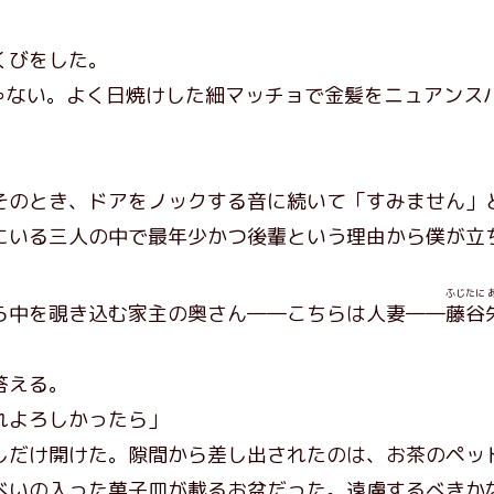
くびをした。
ゃない。よく日焼けした細マッチョで金髪をニュアンス
のとき、ドアをノックする音に続いて「すみません」
いる三人の中で最年少かつ後輩という理由から僕が立
ふじたに
中を覗き込む家主の奥さん――こちらは人妻――
藤谷
答える。
れよろしかったら」
だけ開けた。隙間から差し出されたのは、お茶のペッ
べいの入った菓子皿が載るお盆だった。遠慮するべきか