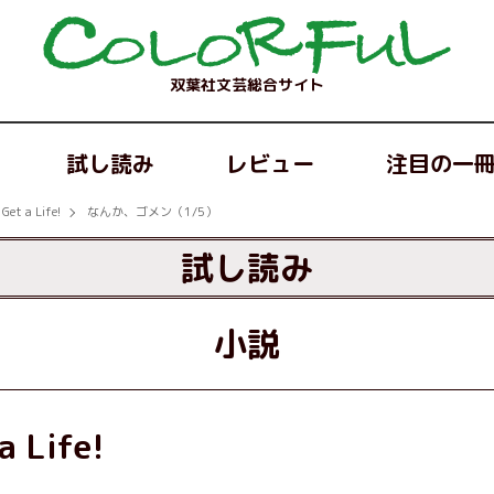
双葉社文芸総合サイト
試し読み
レビュー
注目の一
 a Life!
なんか、ゴメン（1/5）
試し読み
小説
Life!