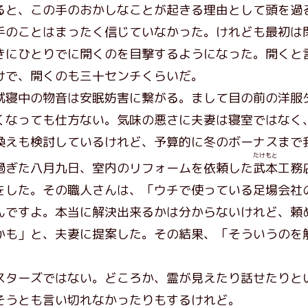
と、この手のおかしなことが起きる理由として頭を
過
のことはまったく信じていなかった。けれども最初は
きにひとりでに開くのを目撃するようになった。開くと
けで、開くのも三十センチくらいだ。
寝中の物音は安眠妨害に繋がる。まして目の前の洋服
くなっても仕方ない。気味の悪さに夫妻は寝室ではなく
換えも検討しているけれど、予算的に冬のボーナスまで
たけもと
ぎた八月九日、室内のリフォームを依頼した
武本
工務
をした。その職人さんは、「ウチで使っている足場会社
んですよ。本当に解決出来るかは分からないけれど、頼
かも」と、夫妻に提案した。その結果、「そういうのを
ターズではない。どころか、霊が見えたり話せたりと
そうとも言い切れなかったりもするけれど。