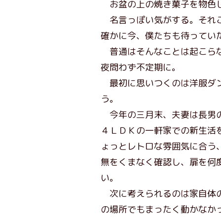
お盆の上の焼き菓子を物色し
名言っぽい気がする。それこ
確かに今、僕たちも待ってい
普通はそんなことは起こらな
夜問わず不定期に。
最初に思いつくのは洋服ダン
う。
今年の三月末、夫妻は長男の
４ＬＤＫの一軒家での新生活
ょっとレトロな雰囲気に合う
無をくまなく確認し、扉を何
い。
次に考えられるのは家自体の
の場所でもまったく動かなか