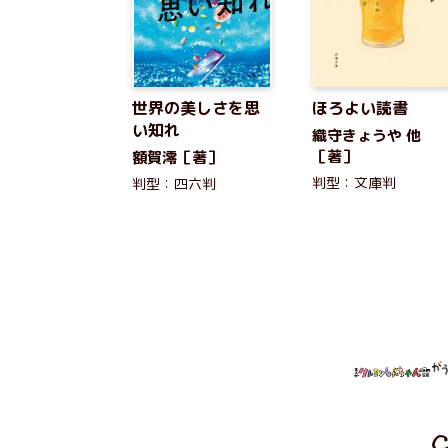
世界の美しさを思
ほろよい読書
い知れ
織守きょうや 他
［著］
額賀澪［著］
判型：文庫判
判型：四六判