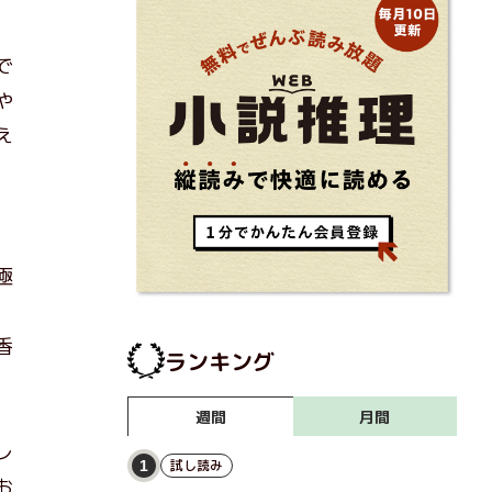
で
や
え
、
極
、
香
ランキング
月間
週間
レ
試し読み
1
お