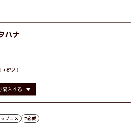
タハナ
］
0円（税込）
で購入する
#ラブコメ
#恋愛