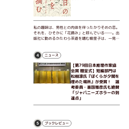
私の趣味は、男性との肉体を伴ったかりそめの恋。
それを、ひそかに「花摘み」と呼んでいる──。出
版社に勤めるかたわら茶道を嗜む愉里子は、一見地
味な51歳の独身女性。だが人生を折り返した今、
「今日が一番若い」と日々を謳歌するように花摘み
を愉しんでいた。そんな愉里子の前に初めて、恋の
ニュース
4
終わりを怖れさせる男が現れた。茶の湯の粋人、
【第79回日本推理作家協
70歳の万江島だ。だが彼には、ある秘密があっ
会賞 贈呈式】短編部門は
た……。自分の心と身体を偽らない女たちの姿と、
松樹凛氏『ぼくらが夕闇を
その連帯を描く。赤裸々にして切実な、セクシュア
埋めた場所』が受賞！ 選
リティをめぐる物語。
考委員・喜国雅彦氏も絶賛
「ジャパニーズホラーの到
達点」
ブックレビュー
5