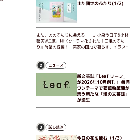
また団地のふたり(1/2)
また、あのふたりに会える――。小泉今日子&小林
聡美W主演、NHKでドラマ化された『団地のふた
り』待望の続編！ 実家の団地で暮らす、イラスト
レーターのなっちゃんこと奈津子と、大学非常勤講
師のノエチこと野枝。フリマアプリの売り上げでち
ょっとした贅沢を楽しんだり、近所のおばちゃんの
ニュース
2
恋バナを聞いてあげたり、部屋でふたりだけの「台
新文芸誌「Leaf リーフ」
湾映画祭」を催したり。50代独身、幼なじみの変
が2026年10月創刊！ 毎号
わらぬ友情とささやかな幸せの日々を描く。
ワンテーマで豪華執筆陣が
集う新たな「紙の文芸誌」
が誕生
試し読み
3
今日の花を摘む（1/3）