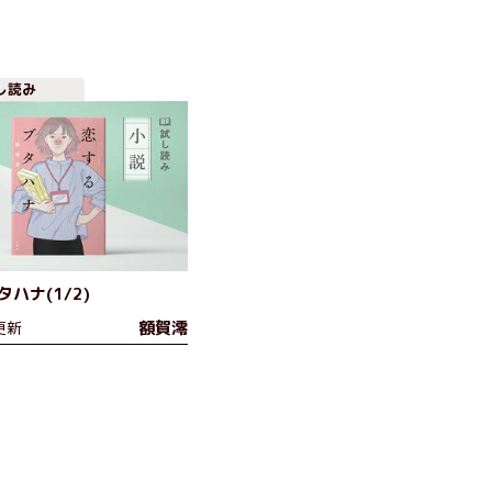
し読み
ハナ(1/2)
額賀澪
更新