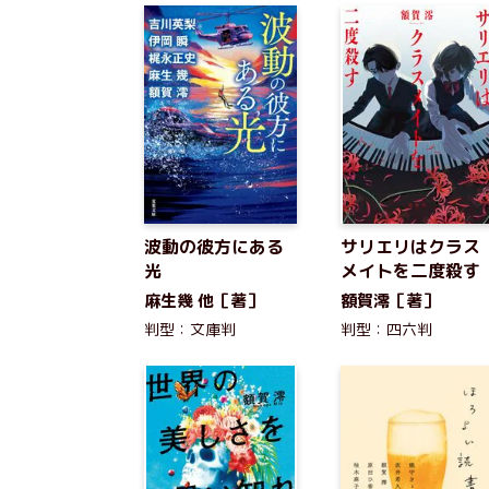
波動の彼方にある
サリエリはクラス
光
メイトを二度殺す
麻生幾 他［著］
額賀澪［著］
判型：文庫判
判型：四六判