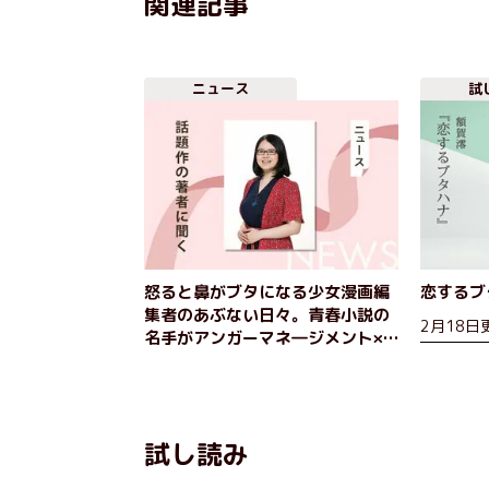
関連記事
ニュース
試
怒ると鼻がブタになる少女漫画編
恋するブタ
集者のあぶない日々。青春小説の
2月18日
名手がアンガーマネ―ジメント×
お仕事小説の創作秘話を語る
試し読み