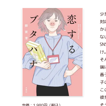
少
対
か
な
S
け
そ
端
香
子
こ
彼
そ
定価：1,980円（税込）