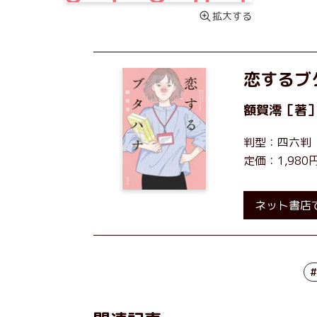
拡大する
恋するブ
額賀澪
［著
判型：四六判
定価：1,98
ネット書店