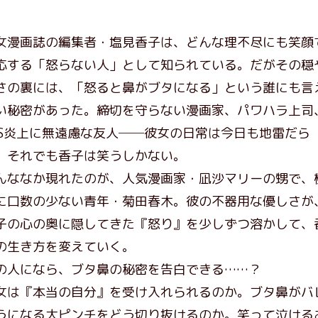
女漫画誌の編集者・塩見香子は、どんな理不尽にも笑顔
応する「怒らない人」として知られている。だがその穏
さの裏には、「怒ると鼻がブタになる」という誰にも言
い秘密があった。締切を守らない漫画家、パワハラ上司
NS炎上に無遠慮な友人──彼女の日常は今日も地雷だら
。それでも香子は笑うしかない。
んななか現れたのが、人気漫画家・凪沙マリーの甥で、
に口数の少ない青年・菊田春木。彼の不器用な優しさが
子の心の奥に隠してきた『怒り』を少しずつ溶かして、
の生き方を変えていく。
の人になら、ブタ鼻の秘密を告白できる……？
女は『本当の自分』を受け入れられるのか。ブタ鼻がバ
うになる大ピンチをどう切り抜けるのか。笑って泣ける