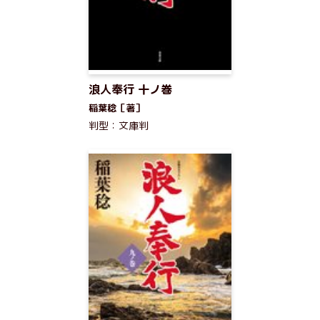
浪人奉行 十ノ巻
稲葉稔［著］
判型：文庫判