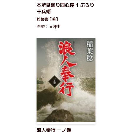
本所見廻り同心控 1 ぶらり
十兵衛
稲葉稔［著］
判型：文庫判
浪人奉行 一ノ巻