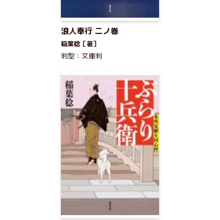
浪人奉行 二ノ巻
稲葉稔［著］
判型：文庫判