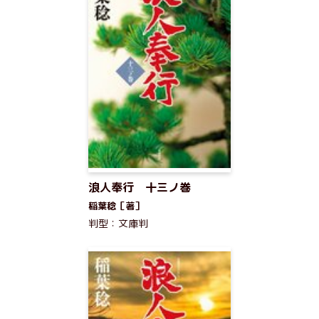
浪人奉行 十三ノ巻
稲葉稔［著］
判型：文庫判