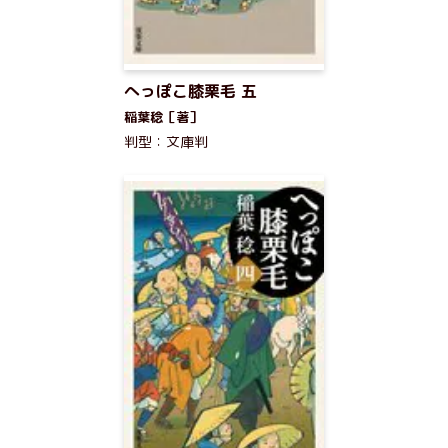
へっぽこ膝栗毛 五
稲葉稔［著］
判型：文庫判