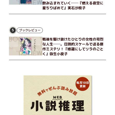
飲み込まれていく──『燃える夜空に
星ちりばめて』実石沙枝子
ブックレビュー
5
戦後を駆け抜けたひとりの女性の苛烈
な人生──。圧倒的スケールで送る傑
作ミステリ！『修羅にしてリラのごと
く』弥生小夜子