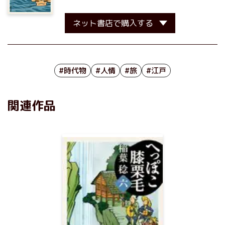
ネット書店で購入する
#時代物
#人情
#旅
#江戸
関連作品