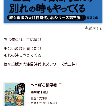
拡大する
旅は道連れ 世は情け
出会いの数と同じだけ
別れの時もやってくる―
続々重版の大注目時代小説シリーズ第三弾‼
へっぽこ膝栗毛 三
稲葉稔
［著］
判型：文庫判
定価：792円（税込）