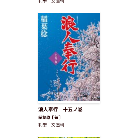
判型：文庫判
浪人奉行 十五ノ巻
稲葉稔［著］
判型：文庫判