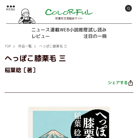
双葉社文芸総合サイト
ニュース
連載
WEB小説推理
試し読み
レビュー
注目の一冊
TOP
作品一覧
へっぽこ膝栗毛 三
へっぽこ膝栗毛 三
稲葉稔［著］
シェアする