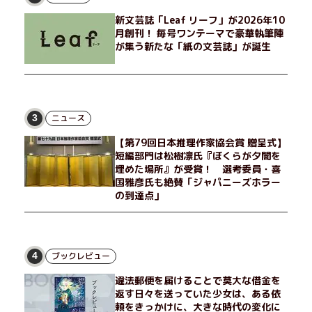
独身、幼なじみの変わらぬ友情とささやかな幸せの日々を描く。
新文芸誌「Leaf リーフ」が2026年10
月創刊！ 毎号ワンテーマで豪華執筆陣
が集う新たな「紙の文芸誌」が誕生
ニュース
3
【第79回日本推理作家協会賞 贈呈式】
短編部門は松樹凛氏『ぼくらが夕闇を
埋めた場所』が受賞！ 選考委員・喜
国雅彦氏も絶賛「ジャパニーズホラー
の到達点」
ブックレビュー
4
違法郵便を届けることで莫大な借金を
返す日々を送っていた少女は、ある依
頼をきっかけに、大きな時代の変化に