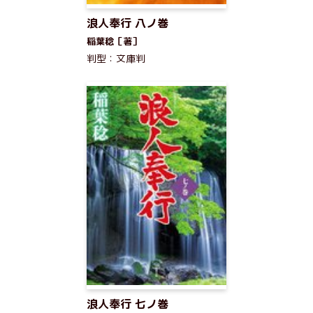
浪人奉行 八ノ巻
稲葉稔［著］
判型：文庫判
浪人奉行 七ノ巻