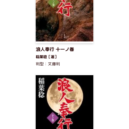
浪人奉行 十一ノ巻
稲葉稔［著］
判型：文庫判