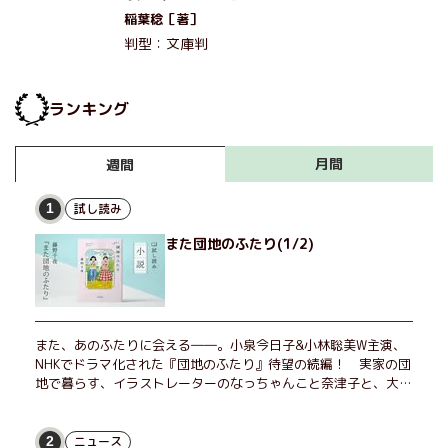
稲葉稔［著］
判型：文庫判
ランキング
月間
週間
試し読み
1
また団地のふたり(1/2)
また、あのふたりに会える――。小泉今日子&小林聡美W主演、
NHKでドラマ化された『団地のふたり』待望の続編！ 実家の団
地で暮らす、イラストレーターのなっちゃんこと奈津子と、大学
非常勤講師のノエチこと野枝。フリマアプリの売り上げでちょっ
とした贅沢を楽しんだり、近所のおばちゃんの恋バナを聞いてあ
げたり、部屋でふたりだけの「台湾映画祭」を催したり。50代
ニュース
2