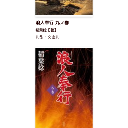
浪人奉行 九ノ巻
稲葉稔［著］
判型：文庫判