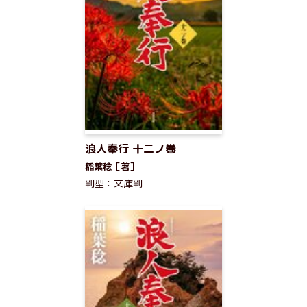
浪人奉行 十二ノ巻
稲葉稔［著］
判型：文庫判