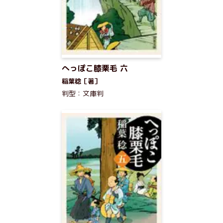
へっぽこ膝栗毛 六
稲葉稔［著］
判型：文庫判