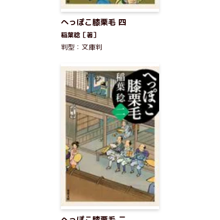
へっぽこ膝栗毛 四
稲葉稔［著］
判型：文庫判
へっぽこ膝栗毛 二