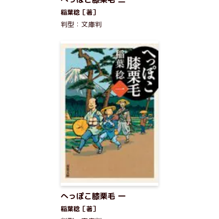
稲葉稔［著］
判型：文庫判
へっぽこ膝栗毛 一
稲葉稔［著］