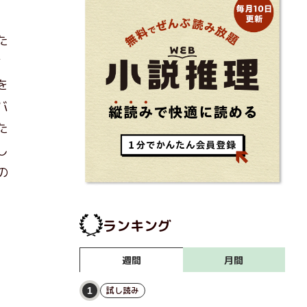
た
す
を
バ
た
し
の
ランキング
月間
週間
試し読み
1