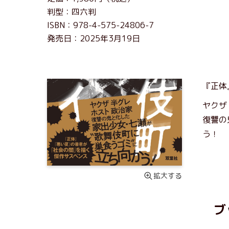
判型：四六判
ISBN：978-4-575-24806-7
発売日：2025年3月19日
『正体
ヤクザ
復讐の
う！
拡大する
ブ