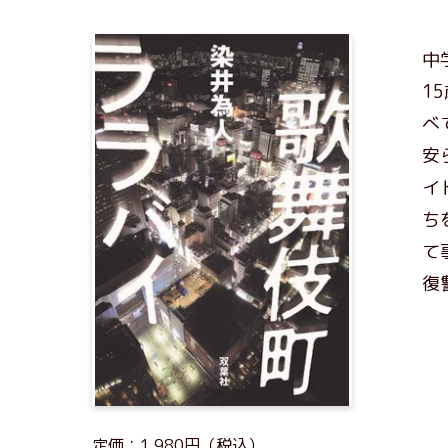
中
1
べ
安
イ
ち
て
復
定価：1,980円（税込）