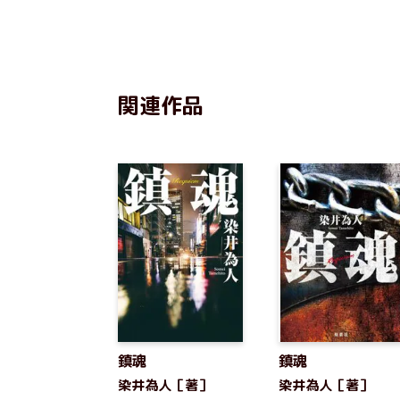
の裏側や意外な悩みまで語り尽く
を描いた
す
井為人イ
関連作品
鎮魂
鎮魂
染井為人［著］
染井為人［著］