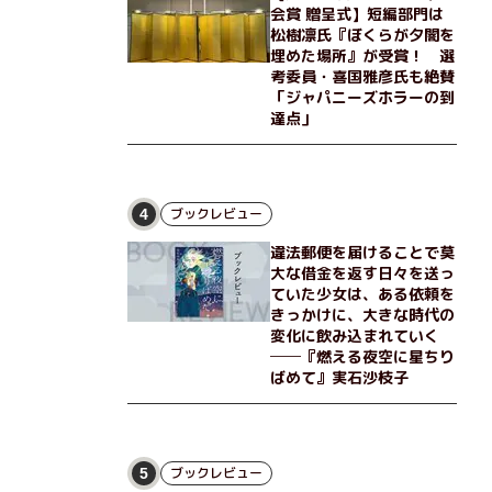
会賞 贈呈式】短編部門は
松樹凛氏『ぼくらが夕闇を
埋めた場所』が受賞！ 選
考委員・喜国雅彦氏も絶賛
「ジャパニーズホラーの到
達点」
ブックレビュー
4
違法郵便を届けることで莫
大な借金を返す日々を送っ
ていた少女は、ある依頼を
きっかけに、大きな時代の
変化に飲み込まれていく
──『燃える夜空に星ちり
ばめて』実石沙枝子
ブックレビュー
5