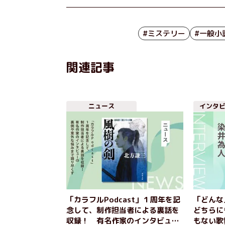
#ミステリー
#一般小
関連記事
ニュース
インタ
「カラフルPodcast」１周年を記
「どんな
念して、制作担当者による裏話を
どちらに
収録！ 有名作家のインタビュー
もない歌