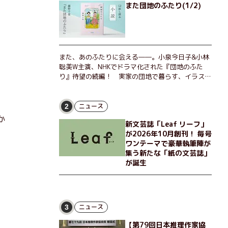
また団地のふたり(1/2)
また、あのふたりに会える――。小泉今日子&小林
聡美W主演、NHKでドラマ化された『団地のふた
り』待望の続編！ 実家の団地で暮らす、イラスト
レーターのなっちゃんこと奈津子と、大学非常勤講
師のノエチこと野枝。フリマアプリの売り上げでち
ょっとした贅沢を楽しんだり、近所のおばちゃんの
ニュース
2
恋バナを聞いてあげたり、部屋でふたりだけの「台
か
新文芸誌「Leaf リーフ」
湾映画祭」を催したり。50代独身、幼なじみの変
が2026年10月創刊！ 毎号
わらぬ友情とささやかな幸せの日々を描く。
ワンテーマで豪華執筆陣が
集う新たな「紙の文芸誌」
が誕生
ニュース
3
【第79回日本推理作家協