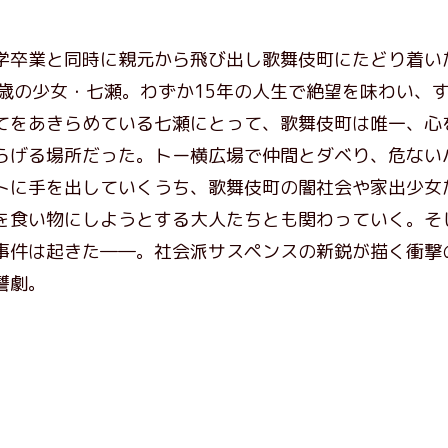
学卒業と同時に親元から飛び出し歌舞伎町にたどり着い
5歳の少女・七瀬。わずか15年の人生で絶望を味わい、
てをあきらめている七瀬にとって、歌舞伎町は唯一、心
らげる場所だった。トー横広場で仲間とダベり、危ない
トに手を出していくうち、歌舞伎町の闇社会や家出少女
を食い物にしようとする大人たちとも関わっていく。そ
事件は起きた――。社会派サスペンスの新鋭が描く衝撃
讐劇。