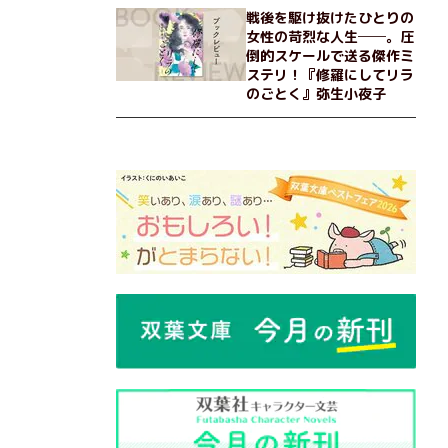
戦後を駆け抜けたひとりの
女性の苛烈な人生──。圧
倒的スケールで送る傑作ミ
ステリ！『修羅にしてリラ
のごとく』弥生小夜子