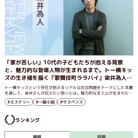
「家が苦しい」10代の子どもたちが抱える背景
と、魅力的な登場人物が生まれるまで。トー横キッ
ズの生き様を描く『歌舞伎町ララバイ』染井為人イ
ンタビュー（前編）
トー横キッズという存在が抱えるリアルな社会問題をテーマにした本書
を通して、染井さんが伝えたい思いとは。魅力的な主人公が生まれた過
程についても、あわせてうかがった。
#ミステリー
#一般小説
#サスペンス
ランキング
月間
週間