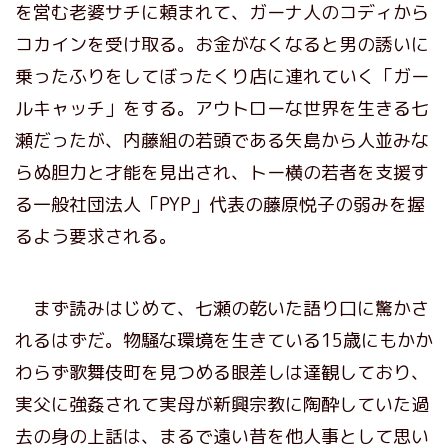
を営む老婆サチに頼まれて、ガーナ人のコディから
コカインを受け取る。お金がなくなると男の誘いに
乗ったふりをしてぼったくり店に連れていく「ガー
ルキャッチ」をする。アウトローな世界を生きる七
瀬だったが、内藤組の若頭である矢島から人並みな
らぬ胆力と才能を見出され、トー横の若者を支援す
る一般社団法人「PYP」代表の藤原悦子の弱みを握
るよう要求される。
まず読みはじめて、七瀬の乾いた語り口に驚かさ
れるはずだ。物騒な環境を生きている15歳にもかか
わらず歌舞伎町を見つめる眼差しは達観しており、
実父に強姦されて実母が新興宗教に陶酔していた過
去の身の上話は、まるで遠い昔を他人事として思い