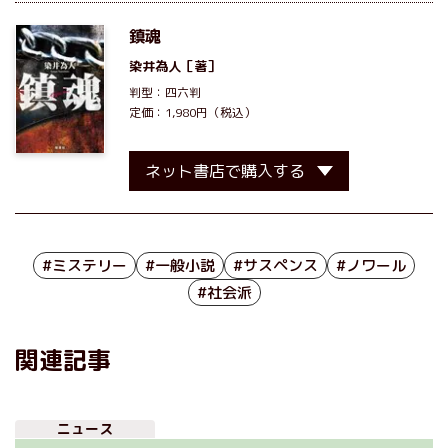
鎮魂
染井為人
［著］
判型：四六判
定価：1,980円（税込）
ネット書店で購入する
#ミステリー
#一般小説
#サスペンス
#ノワール
#社会派
関連記事
ニュース