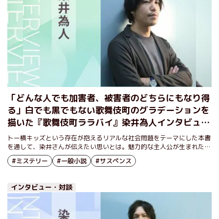
「どんな人でも加害者、被害者のどちらにもなり得
る」白でも黒でもない歌舞伎町のグラデーションを
描いた『歌舞伎町ララバイ』染井為人インタビュー
（後編）
トー横キッズという存在が抱えるリアルな社会問題をテーマにした本書
を通して、染井さんが伝えたい思いとは。魅力的な主人公が生まれた過
程についても、あわせてうかがった。
#ミステリー
#一般小説
#サスペンス
インタビュー・対談