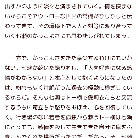
出すかのように淡々と済まされていく。情を挟まな
いからこそアウトローな世界の常識がひしひしと伝
わってきて、その環境下で大人と対等に渡り合って
いく七瀬のかっこよさにも思わずしびれてしまう。
一方で、かっこよさをただ享受するわけにもいか
ない。七瀬が乾いた語りをし、「人を好きになる感
情がわからない」と本心として抱くようになったの
は、紛れもなく壮絶だった過去の経験に根ざしてい
るからだ。そんな七瀬はトー横で愛莉衣たちと交流
するうちに苛立ちや怒りをおぼえ、心を回復してい
く。行き場のない若者を孤独から救うトー横は七瀬
にとっても、感情を殺して生きてきた自分に息をふ
きこんでくれた場所だったのだ。だからこそ、七瀬