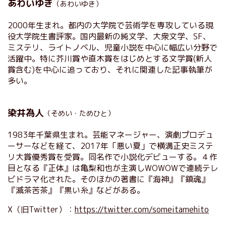
あわいゆき
（あわいゆき）
2000年生まれ。都内の大学院で芸術学を専攻している現
役大学院生書評家。国内最新の純文学、大衆文学、SF、
ミステリ、ライトノベル、児童小説を中心に幅広い分野で
活躍中。特に芥川賞や直木賞をはじめとする文学賞(新人
賞含む)を中心に追っており、それに関連した記事執筆が
多い。
染井為人
（そめい・ためひと）
1983年千葉県生まれ。芸能マネージャー、演劇プロデュ
ーサーなどを経て、2017年「悪い夏」で横溝正史ミステ
リ大賞優秀賞を受賞。同名作で小説化デビューする。４作
目となる『正体』は亀梨和也が主演しWOWOWで連続テレ
ビドラマ化された。そのほかの著書に『海神』『鎮魂』
『滅茶苦茶』『黒い糸』などがある。
X（旧Twitter）：
https://twitter.com/someitamehito