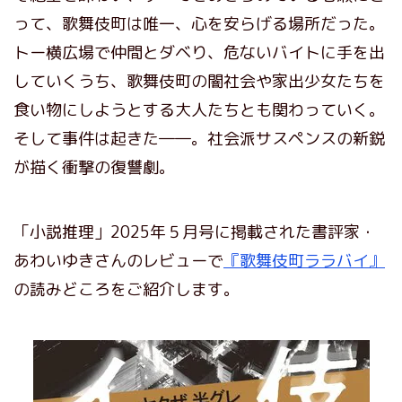
って、歌舞伎町は唯一、心を安らげる場所だった。
トー横広場で仲間とダベり、危ないバイトに手を出
していくうち、歌舞伎町の闇社会や家出少女たちを
食い物にしようとする大人たちとも関わっていく。
そして事件は起きた――。社会派サスペンスの新鋭
が描く衝撃の復讐劇。
「小説推理」2025年５月号に掲載された書評家・
あわいゆきさんのレビューで
『歌舞伎町ララバイ』
の読みどころをご紹介します。