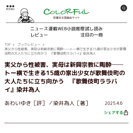
双葉社文芸総合サイト
ニュース
連載
WEB小説推理
試し読み
レビュー
注目の一冊
TOP
ブックレビュー
実父から性被害、実母は新興宗教に陶酔──トー横で生きる15歳の家出少女が歌舞
伎町の大人たちに立ち向かう 『歌舞伎町ララバイ』染井為人
実父から性被害、実母は新興宗教に陶酔──
トー横で生きる15歳の家出少女が歌舞伎町の
大人たちに立ち向かう 『歌舞伎町ララバ
イ』染井為人
あわいゆき［評］
染井為人［著］
2025.4.6
シェアする