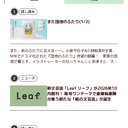
試し読み
1
また団地のふたり(1/2)
また、あのふたりに会える――。小泉今日子&小林聡美W主演、
NHKでドラマ化された『団地のふたり』待望の続編！ 実家の団
地で暮らす、イラストレーターのなっちゃんこと奈津子と、大学
非常勤講師のノエチこと野枝。フリマアプリの売り上げでちょっ
とした贅沢を楽しんだり、近所のおばちゃんの恋バナを聞いてあ
げたり、部屋でふたりだけの「台湾映画祭」を催したり。50代
ニュース
2
独身、幼なじみの変わらぬ友情とささやかな幸せの日々を描く。
新文芸誌「Leaf リーフ」が2026年10
月創刊！ 毎号ワンテーマで豪華執筆陣
が集う新たな「紙の文芸誌」が誕生