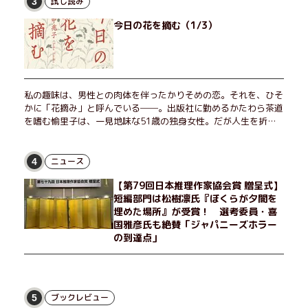
試し読み
3
今日の花を摘む（1/3）
私の趣味は、男性との肉体を伴ったかりそめの恋。それを、ひそ
かに「花摘み」と呼んでいる──。出版社に勤めるかたわら茶道
を嗜む愉里子は、一見地味な51歳の独身女性。だが人生を折り
返した今、「今日が一番若い」と日々を謳歌するように花摘みを
愉しんでいた。そんな愉里子の前に初めて、恋の終わりを怖れさ
せる男が現れた。茶の湯の粋人、70歳の万江島だ。だが彼に
ニュース
4
は、ある秘密があった……。自分の心と身体を偽らない女たちの
【第79回日本推理作家協会賞 贈呈式】
姿と、その連帯を描く。赤裸々にして切実な、セクシュアリティ
短編部門は松樹凛氏『ぼくらが夕闇を
をめぐる物語。
埋めた場所』が受賞！ 選考委員・喜
国雅彦氏も絶賛「ジャパニーズホラー
の到達点」
ブックレビュー
5