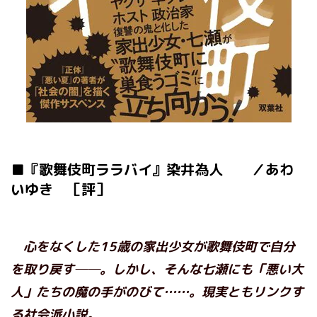
■『歌舞伎町ララバイ』染井為人 ／あわ
いゆき ［評］
心をなくした15歳の家出少女が歌舞伎町で自分
を取り戻す──。しかし、そんな七瀬にも「悪い大
人」たちの魔の手がのびて……。現実ともリンクす
る社会派小説。