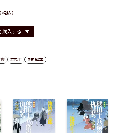
（税込）
で購入する
代物
#武士
#短編集