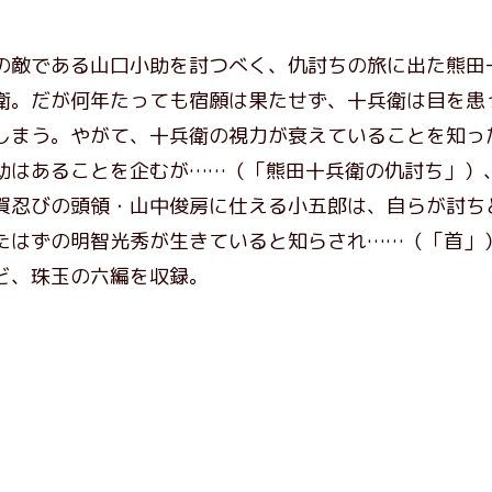
の敵である山口小助を討つべく、仇討ちの旅に出た熊田
衛。だが何年たっても宿願は果たせず、十兵衛は目を患
しまう。やがて、十兵衛の視力が衰えていることを知っ
助はあることを企むが……（「熊田十兵衛の仇討ち」）
賀忍びの頭領・山中俊房に仕える小五郎は、自らが討ち
たはずの明智光秀が生きていると知らされ……（「首」
ど、珠玉の六編を収録。