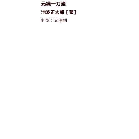
元禄一刀流
池波正太郎［著］
判型：文庫判