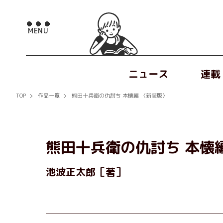
ニュース
連載
TOP
作品一覧
熊田十兵衛の仇討ち 本懐編 〈新装版〉
熊田十兵衛の仇討ち 本懐
池波正太郎［著］