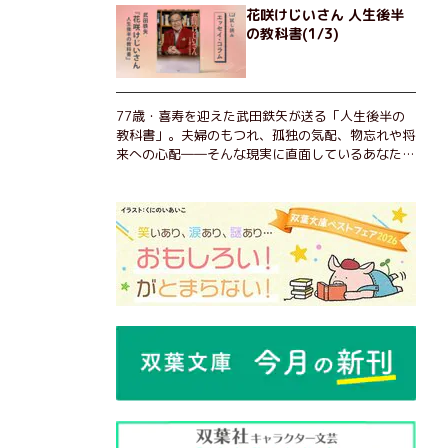
花咲けじいさん 人生後半
の教科書(1/3)
77歳・喜寿を迎えた武田鉄矢が送る「人生後半の
教科書」。夫婦のもつれ、孤独の気配、物忘れや将
来への心配――そんな現実に直面しているあなた
へ。この時代を楽しく・軽やかに生きるヒントを独
自の切り口で綴る。長年の読書で得た知見や自身の
経験をもとに繰り出される持論は説得力満点。まだ
まだ人生これから！ 読むだけで前向きになれる一
冊。