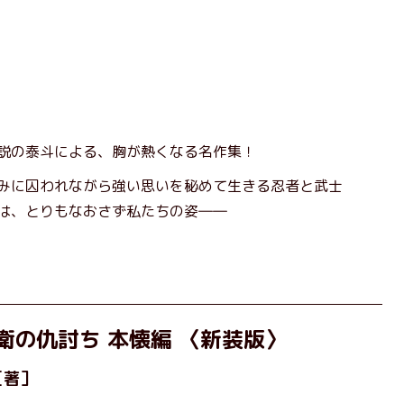
説の泰斗による、胸が熱くなる名作集！
みに囚われながら強い思いを秘めて生きる忍者と武士
は、とりもなおさず私たちの姿――
衛の仇討ち 本懐編 〈新装版〉
［著］