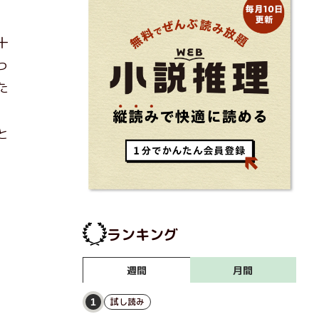
十
っ
た
、
と
）
ランキング
月間
週間
試し読み
1