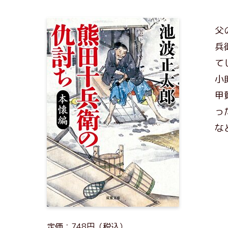
父
兵
て
小
甲
っ
な
定価：748円（税込）