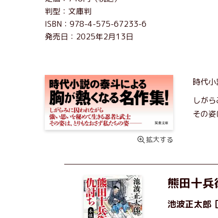
判型：文庫判
ISBN：978-4-575-67233-6
発売日：2025年2月13日
時代小
しがら
その姿
拡大する
熊田十兵
池波正太郎