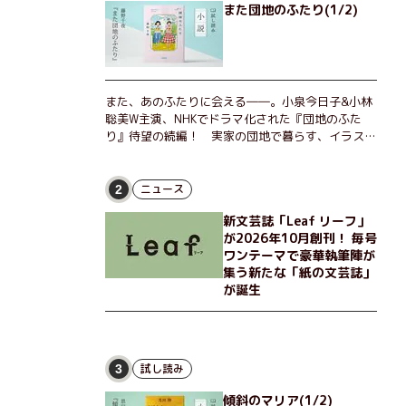
また団地のふたり(1/2)
また、あのふたりに会える――。小泉今日子&小林
聡美W主演、NHKでドラマ化された『団地のふた
り』待望の続編！ 実家の団地で暮らす、イラスト
レーターのなっちゃんこと奈津子と、大学非常勤講
師のノエチこと野枝。フリマアプリの売り上げでち
ょっとした贅沢を楽しんだり、近所のおばちゃんの
ニュース
2
恋バナを聞いてあげたり、部屋でふたりだけの「台
新文芸誌「Leaf リーフ」
湾映画祭」を催したり。50代独身、幼なじみの変
が2026年10月創刊！ 毎号
わらぬ友情とささやかな幸せの日々を描く。
ワンテーマで豪華執筆陣が
集う新たな「紙の文芸誌」
が誕生
試し読み
3
傾斜のマリア(1/2)