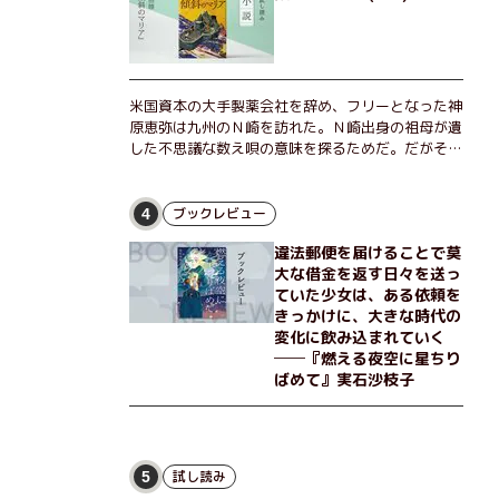
米国資本の大手製薬会社を辞め、フリーとなった神
原恵弥は九州のＮ崎を訪れた。Ｎ崎出身の祖母が遺
した不思議な数え唄の意味を探るためだ。だがそん
な恵弥に対しＮ崎大学の医学教授が、米国の監視下
に置かれている女性科学者への接触を求めてきた。
出島で見つかったある物質について博士の意見を聞
ブックレビュー
4
きたいという。恵弥は、まるで影のような存在の博
違法郵便を届けることで莫
士とまみえることはできるのか？ そして、唄の歌
大な借金を返す日々を送っ
詞「かたむくマリア」に込められた秘密とは？ 謎
ていた少女は、ある依頼を
めいたラストが鮮烈な余韻を残すシリーズ第四作！
きっかけに、大きな時代の
変化に飲み込まれていく
──『燃える夜空に星ちり
ばめて』実石沙枝子
試し読み
5