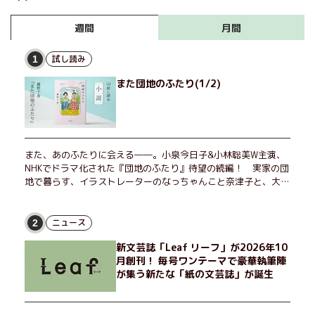
月間
週間
試し読み
1
また団地のふたり(1/2)
また、あのふたりに会える――。小泉今日子&小林聡美W主演、
NHKでドラマ化された『団地のふたり』待望の続編！ 実家の団
地で暮らす、イラストレーターのなっちゃんこと奈津子と、大学
非常勤講師のノエチこと野枝。フリマアプリの売り上げでちょっ
とした贅沢を楽しんだり、近所のおばちゃんの恋バナを聞いてあ
げたり、部屋でふたりだけの「台湾映画祭」を催したり。50代
ニュース
2
独身、幼なじみの変わらぬ友情とささやかな幸せの日々を描く。
新文芸誌「Leaf リーフ」が2026年10
月創刊！ 毎号ワンテーマで豪華執筆陣
が集う新たな「紙の文芸誌」が誕生