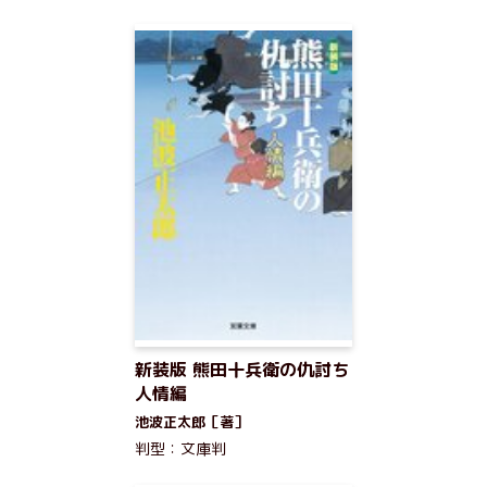
新装版 熊田十兵衛の仇討ち
人情編
池波正太郎［著］
判型：文庫判