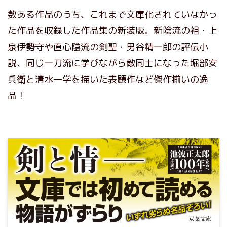
数ある作品のうち、これまで文庫化されていなかっ
た作品を収録した作品集の新装版。新陰流の祖・上
泉伊勢守や直心陰流の剣聖・男谷精一郎の評伝小
説、同じ一刀流に学びながら敵同士になった堀部安
兵衛と清水一学を描いた表題作など傑作揃いの逸
品！