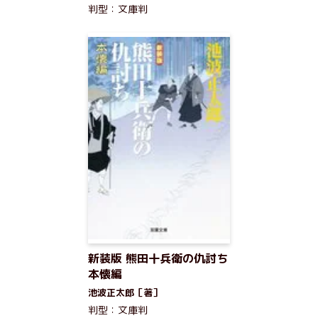
判型：文庫判
新装版 熊田十兵衛の仇討ち
本懐編
池波正太郎［著］
判型：文庫判