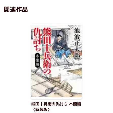
関連作品
熊田十兵衛の仇討ち 本懐編
〈新装版〉