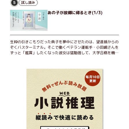
せる男が現れた。茶の湯の粋人、70歳の万江島だ。だが彼に
試し読み
5
は、ある秘密があった……。自分の心と身体を偽らない女たちの
あの子が故郷に帰るとき(1/3)
姿と、その連帯を描く。赤裸々にして切実な、セクシュアリティ
をめぐる物語。
生粋の引きこもりだった典子を夢中にさせたのは、望遠鏡からの
ぞくバスターミナル。そこで働くベテラン運転手・小田嶋さんを
ずっと「鑑賞」したくなった彼女は猛勉強して、大学合格を機に
近くで暮らすことに──。初恋、就職、大切な人との別れ。「こ
んなはずじゃなかった」の先で毎日はちょっとずつ面白くな
る！ 地元が恋しくなったとき、どこか遠くへ逃げたいときは読
んで下さい。孤独を愛する人のお守りになる、くすっと、うるっ
と、心がゆるむ短編集。