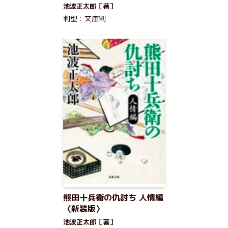
池波正太郎［著］
判型：文庫判
熊田十兵衛の仇討ち 人情編
〈新装版〉
池波正太郎［著］