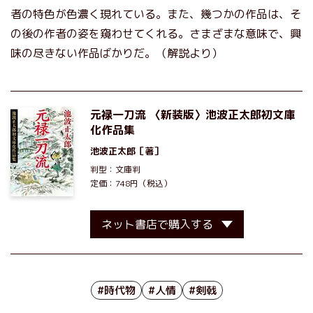
者の特色が色濃く現れている。また、幾つかの作品は、そ
の後の作者の姿を窺わせてくれる。さまざまな意味で、興
味の尽きない作品ばかりだ。（解説より）
元禄一刀流 〈新装版〉池波正太郎初文庫
化作品集
池波正太郎
［著］
判型：文庫判
定価：748円（税込）
ネット書店で購入する
#時代物
#人情
#剣戟