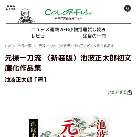
双葉社文芸総合サイト
ニュース
連載
WEB小説推理
試し読み
レビュー
注目の一冊
TOP
作品一覧
元禄一刀流 〈新装版〉池波正太郎初文庫化作品集
元禄一刀流 〈新装版〉池波正太郎初文
庫化作品集
池波正太郎［著］
シェアする