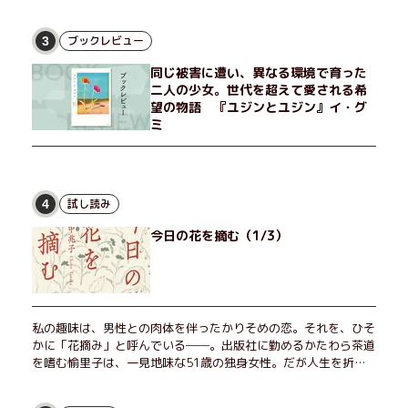
ブックレビュー
3
同じ被害に遭い、異なる環境で育った
二人の少女。世代を超えて愛される希
望の物語 『ユジンとユジン』イ・グ
ミ
試し読み
4
今日の花を摘む（1/3）
私の趣味は、男性との肉体を伴ったかりそめの恋。それを、ひそ
かに「花摘み」と呼んでいる──。出版社に勤めるかたわら茶道
を嗜む愉里子は、一見地味な51歳の独身女性。だが人生を折り
返した今、「今日が一番若い」と日々を謳歌するように花摘みを
愉しんでいた。そんな愉里子の前に初めて、恋の終わりを怖れさ