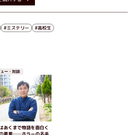
#ミステリー
#高校生
ビュー・対談
はあくまで物語を面白く
の要素──ホラーの名手