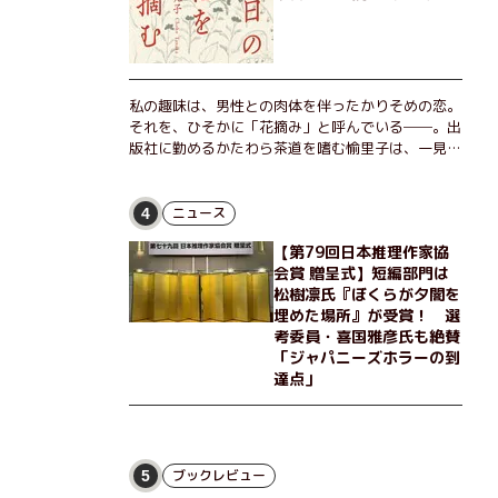
私の趣味は、男性との肉体を伴ったかりそめの恋。
それを、ひそかに「花摘み」と呼んでいる──。出
版社に勤めるかたわら茶道を嗜む愉里子は、一見地
味な51歳の独身女性。だが人生を折り返した今、
「今日が一番若い」と日々を謳歌するように花摘み
を愉しんでいた。そんな愉里子の前に初めて、恋の
ニュース
4
終わりを怖れさせる男が現れた。茶の湯の粋人、
【第79回日本推理作家協
70歳の万江島だ。だが彼には、ある秘密があっ
会賞 贈呈式】短編部門は
た……。自分の心と身体を偽らない女たちの姿と、
松樹凛氏『ぼくらが夕闇を
その連帯を描く。赤裸々にして切実な、セクシュア
埋めた場所』が受賞！ 選
リティをめぐる物語。
考委員・喜国雅彦氏も絶賛
「ジャパニーズホラーの到
達点」
ブックレビュー
5