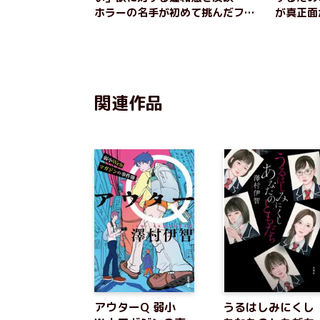
ホラーの名手が初めて挑んだフー
が真正面
ダニット小説『うるはしみにく
解剖！『アウタ
し あなたのともだち』著者・澤
ジンの事
村伊智インタビュー（後編）
ンタビュ
関連作品
アウターQ 弱小
うるはしみにくし