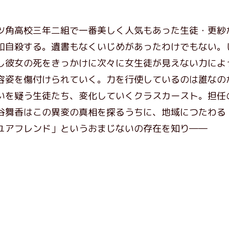
ツ角高校三年二組で一番美しく人気もあった生徒・更紗
如自殺する。遺書もなくいじめがあったわけでもない。
し彼女の死をきっかけに次々に女生徒が見えない力によ
容姿を傷付けられていく。力を行使しているのは誰なの
いを疑う生徒たち、変化していくクラスカースト。担任
谷舞香はこの異変の真相を探るうちに、地域につたわる
ユアフレンド」というおまじないの存在を知り――