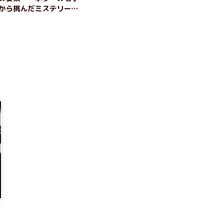
から挑んだミステリーを
ーQ 弱小webマガ
件簿』著者・澤村伊智イ
ー（前編）