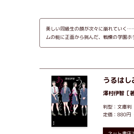
美しい同級生の顔が次々に崩れていく…
ムの軛に正面から挑んだ、戦慄の学園ホ
うるはし
澤村伊智
［
判型：文庫判
定価：880円
ネット書店