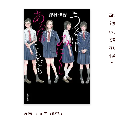
四
突
か
て
互
小
「
定価：880円（税込）