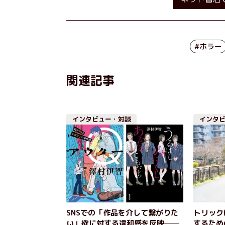
#ホラー
関連記事
インタビュー・対談
インタ
SNSでの「作品を介して繋がりた
トリック
い」欲に対する違和感を反映──
するため