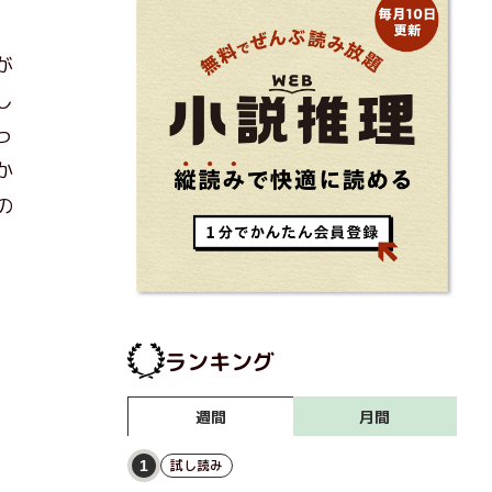
が
し
っ
か
の
ランキング
月間
週間
試し読み
1