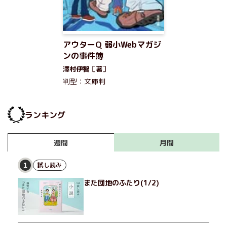
アウターQ 弱小Webマガジ
ンの事件簿
澤村伊智［著］
判型：文庫判
ランキング
月間
週間
試し読み
1
また団地のふたり(1/2)