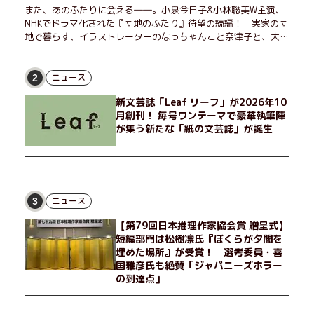
また、あのふたりに会える――。小泉今日子&小林聡美W主演、
NHKでドラマ化された『団地のふたり』待望の続編！ 実家の団
地で暮らす、イラストレーターのなっちゃんこと奈津子と、大学
非常勤講師のノエチこと野枝。フリマアプリの売り上げでちょっ
とした贅沢を楽しんだり、近所のおばちゃんの恋バナを聞いてあ
げたり、部屋でふたりだけの「台湾映画祭」を催したり。50代
ニュース
2
独身、幼なじみの変わらぬ友情とささやかな幸せの日々を描く。
新文芸誌「Leaf リーフ」が2026年10
月創刊！ 毎号ワンテーマで豪華執筆陣
が集う新たな「紙の文芸誌」が誕生
ニュース
3
【第79回日本推理作家協会賞 贈呈式】
短編部門は松樹凛氏『ぼくらが夕闇を
埋めた場所』が受賞！ 選考委員・喜
国雅彦氏も絶賛「ジャパニーズホラー
の到達点」