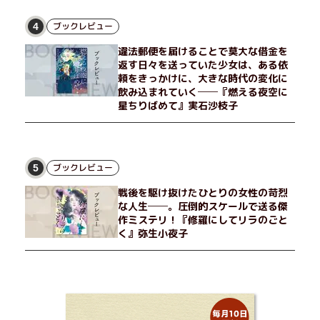
ブックレビュー
4
違法郵便を届けることで莫大な借金を
返す日々を送っていた少女は、ある依
頼をきっかけに、大きな時代の変化に
飲み込まれていく──『燃える夜空に
星ちりばめて』実石沙枝子
ブックレビュー
5
戦後を駆け抜けたひとりの女性の苛烈
な人生──。圧倒的スケールで送る傑
作ミステリ！『修羅にしてリラのごと
く』弥生小夜子