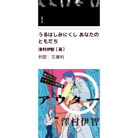
うるはしみにくし あなたの
ともだち
澤村伊智［著］
判型：文庫判