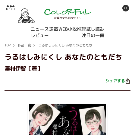
双葉社文芸総合サイト
ニュース
連載
WEB小説推理
試し読み
レビュー
注目の一冊
TOP
作品一覧
うるはしみにくし あなたのともだち
うるはしみにくし あなたのともだち
澤村伊智［著］
シェアする