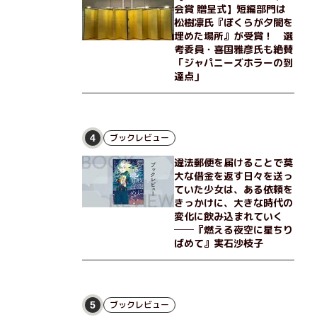
会賞 贈呈式】短編部門は
松樹凛氏『ぼくらが夕闇を
埋めた場所』が受賞！ 選
考委員・喜国雅彦氏も絶賛
「ジャパニーズホラーの到
達点」
ブックレビュー
4
違法郵便を届けることで莫
大な借金を返す日々を送っ
ていた少女は、ある依頼を
きっかけに、大きな時代の
変化に飲み込まれていく
──『燃える夜空に星ちり
ばめて』実石沙枝子
ブックレビュー
5