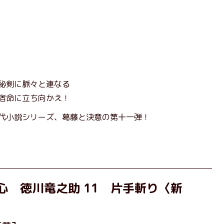
秘剣に脈々と連なる
宿命に立ち向かえ！
代小説シリーズ、葛藤と決意の第十一弾！
心 徳川竜之助 11 片手斬り〈新