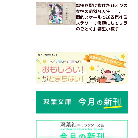
戦後を駆け抜けたひとりの
女性の苛烈な人生──。圧
倒的スケールで送る傑作ミ
ステリ！『修羅にしてリラ
のごとく』弥生小夜子