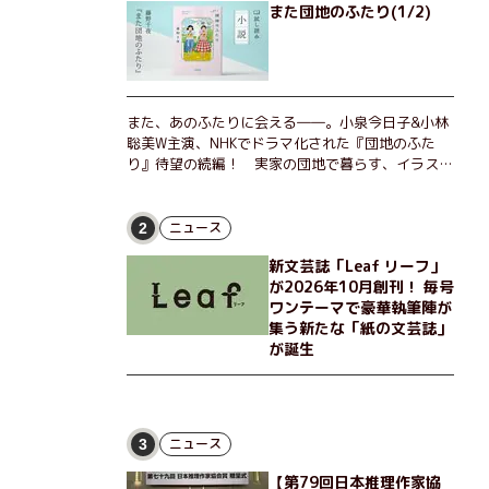
また団地のふたり(1/2)
また、あのふたりに会える――。小泉今日子&小林
聡美W主演、NHKでドラマ化された『団地のふた
り』待望の続編！ 実家の団地で暮らす、イラスト
レーターのなっちゃんこと奈津子と、大学非常勤講
師のノエチこと野枝。フリマアプリの売り上げでち
ょっとした贅沢を楽しんだり、近所のおばちゃんの
ニュース
2
恋バナを聞いてあげたり、部屋でふたりだけの「台
新文芸誌「Leaf リーフ」
湾映画祭」を催したり。50代独身、幼なじみの変
が2026年10月創刊！ 毎号
わらぬ友情とささやかな幸せの日々を描く。
ワンテーマで豪華執筆陣が
集う新たな「紙の文芸誌」
が誕生
ニュース
3
【第79回日本推理作家協