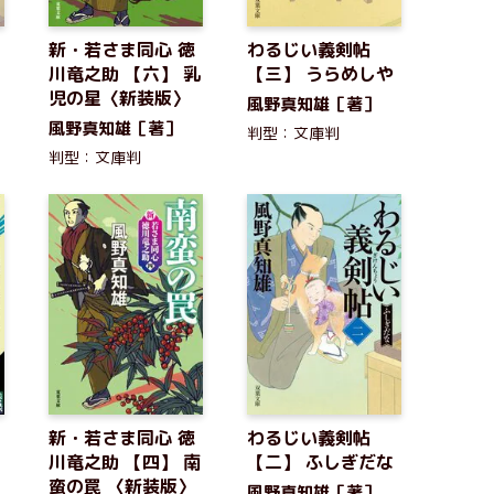
新・若さま同心 徳
わるじい義剣帖
川竜之助 【六】 乳
【三】 うらめしや
児の星〈新装版〉
風野真知雄［著］
風野真知雄［著］
判型：文庫判
判型：文庫判
新・若さま同心 徳
わるじい義剣帖
川竜之助 【四】 南
【二】 ふしぎだな
蛮の罠 〈新装版〉
風野真知雄［著］