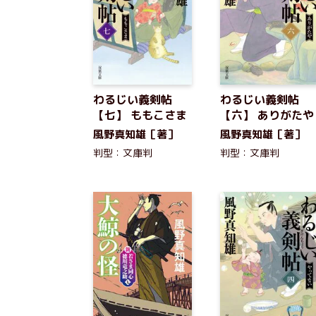
わるじい義剣帖
わるじい義剣帖
【七】 ももこさま
【六】 ありがたや
風野真知雄［著］
風野真知雄［著］
判型：文庫判
判型：文庫判