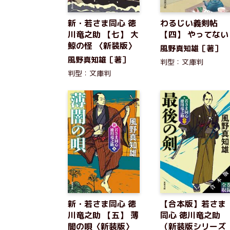
新・若さま同心 徳
わるじい義剣帖
川竜之助 【七】 大
【四】 やってない
鯨の怪 〈新装版〉
風野真知雄［著］
風野真知雄［著］
判型：文庫判
判型：文庫判
新・若さま同心 徳
【合本版】若さま
川竜之助 【五】 薄
同心 徳川竜之助
闇の唄〈新装版〉
（新装版シリーズ