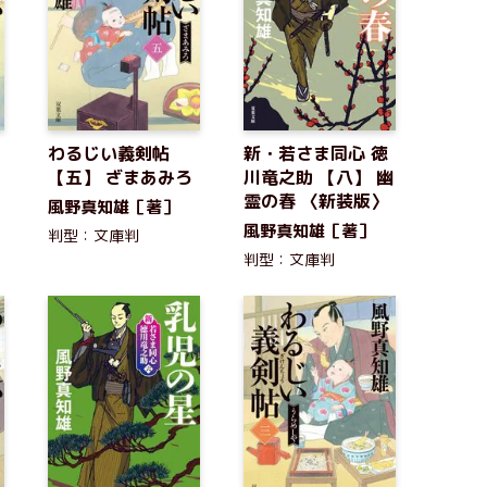
わるじい義剣帖
新・若さま同心 徳
【五】 ざまあみろ
川竜之助 【八】 幽
霊の春 〈新装版〉
風野真知雄［著］
風野真知雄［著］
判型：文庫判
判型：文庫判