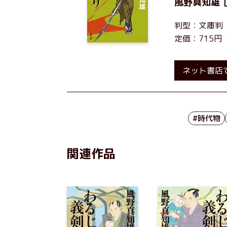
風野真知雄
判型：文庫判
定価：715円
ネット書店
#時代物
関連作品