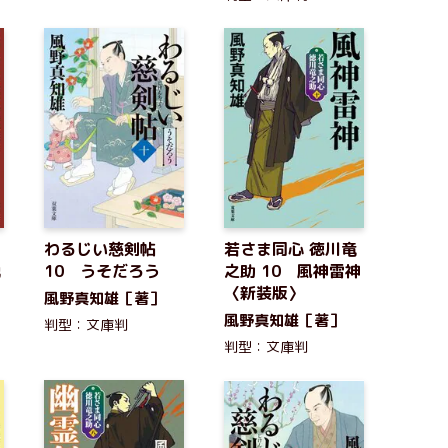
わるじい慈剣帖
若さま同心 徳川竜
説
10 うそだろう
之助 10 風神雷神
〈新装版〉
風野真知雄［著］
風野真知雄［著］
判型：文庫判
判型：文庫判