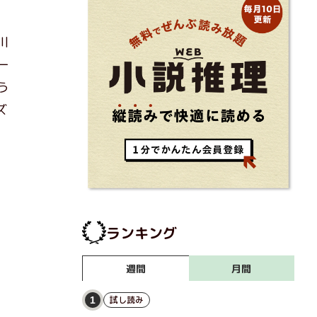
川
一
う
ズ
ランキング
月間
週間
試し読み
1