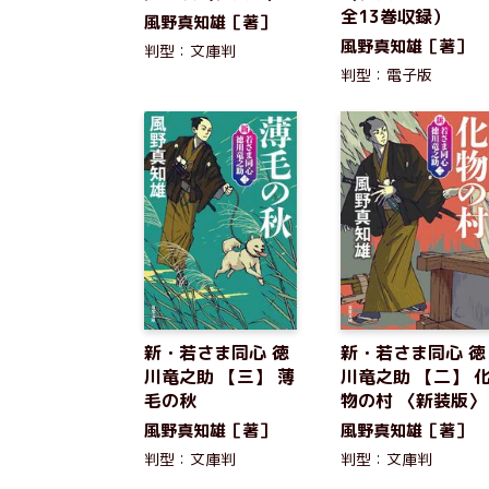
全13巻収録）
風野真知雄［著］
風野真知雄［著］
判型：文庫判
判型：電子版
新・若さま同心 徳
新・若さま同心 徳
川竜之助 【三】 薄
川竜之助 【二】 
毛の秋
物の村 〈新装版〉
風野真知雄［著］
風野真知雄［著］
判型：文庫判
判型：文庫判