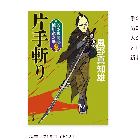
手
竜
人
と
新
定価：715円（税込）