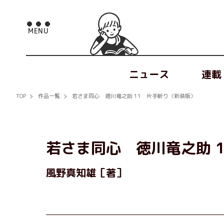
ニュース
連載
TOP
作品一覧
若さま同心 徳川竜之助 11 片手斬り〈新装版〉
若さま同心 徳川竜之助 
風野真知雄［著］