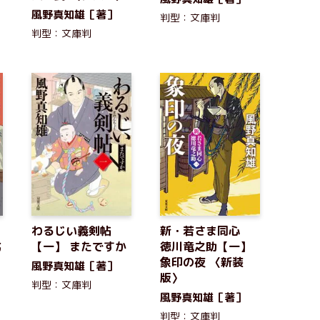
風野真知雄［著］
判型：文庫判
判型：文庫判
わるじい義剣帖
新・若さま同心
化
【一】 またですか
徳川竜之助【一】
象印の夜 〈新装
風野真知雄［著］
版〉
判型：文庫判
風野真知雄［著］
判型：文庫判