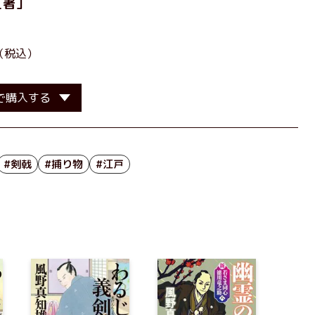
［著］
（税込）
で購入する
#剣戟
#捕り物
#江戸