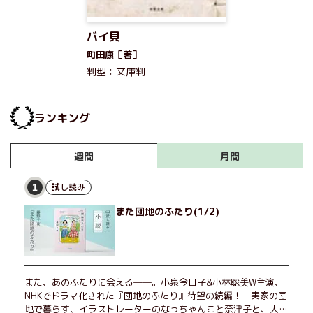
バイ貝
町田康［著］
判型：文庫判
ランキング
月間
週間
試し読み
1
また団地のふたり(1/2)
また、あのふたりに会える――。小泉今日子&小林聡美W主演、
NHKでドラマ化された『団地のふたり』待望の続編！ 実家の団
地で暮らす、イラストレーターのなっちゃんこと奈津子と、大学