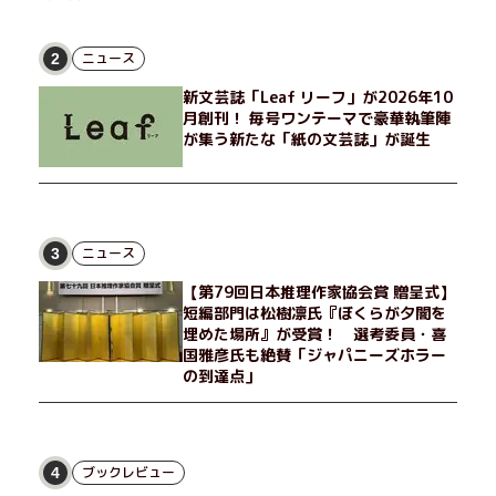
非常勤講師のノエチこと野枝。フリマアプリの売り上げでちょっ
とした贅沢を楽しんだり、近所のおばちゃんの恋バナを聞いてあ
げたり、部屋でふたりだけの「台湾映画祭」を催したり。50代
ニュース
2
独身、幼なじみの変わらぬ友情とささやかな幸せの日々を描く。
新文芸誌「Leaf リーフ」が2026年10
月創刊！ 毎号ワンテーマで豪華執筆陣
が集う新たな「紙の文芸誌」が誕生
ニュース
3
【第79回日本推理作家協会賞 贈呈式】
短編部門は松樹凛氏『ぼくらが夕闇を
埋めた場所』が受賞！ 選考委員・喜
国雅彦氏も絶賛「ジャパニーズホラー
の到達点」
ブックレビュー
4