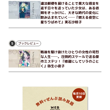
違法郵便を届けることで莫大な借金を
返す日々を送っていた少女は、ある依
頼をきっかけに、大きな時代の変化に
飲み込まれていく──『燃える夜空に
星ちりばめて』実石沙枝子
ブックレビュー
5
戦後を駆け抜けたひとりの女性の苛烈
な人生──。圧倒的スケールで送る傑
作ミステリ！『修羅にしてリラのごと
く』弥生小夜子