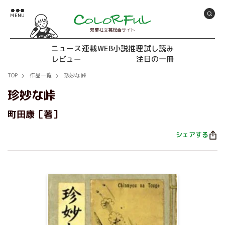
双葉社文芸総合サイト
ニュース
連載
WEB小説推理
試し読み
レビュー
注目の一冊
TOP
作品一覧
珍妙な峠
珍妙な峠
町田康［著］
シェアする