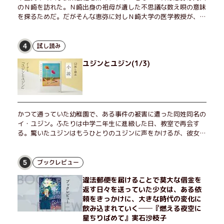
のＮ崎を訪れた。Ｎ崎出身の祖母が遺した不思議な数え唄の意味
を探るためだ。だがそんな恵弥に対しＮ崎大学の医学教授が、米
国の監視下に置かれている女性科学者への接触を求めてきた。出
島で見つかったある物質について博士の意見を聞きたいという。
恵弥は、まるで影のような存在の博士とまみえることはできるの
試し読み
4
か？ そして、唄の歌詞「かたむくマリア」に込められた秘密と
ユジンとユジン(1/3)
は？ 謎めいたラストが鮮烈な余韻を残すシリーズ第四作！
かつて通っていた幼稚園で、ある事件の被害に遭った同姓同名の
イ・ユジン。ふたりは中学二年生に進級した日、教室で再会す
る。驚いたユジンはもうひとりのユジンに声をかけるが、彼女は
「人違いだ」と言い張り、さらにあの頃の記憶をすべて喪ってい
て……。韓国で世代を超えて愛され続け、35万部を突破したベス
トセラー小説の邦訳版。
ブックレビュー
5
違法郵便を届けることで莫大な借金を
返す日々を送っていた少女は、ある依
頼をきっかけに、大きな時代の変化に
飲み込まれていく──『燃える夜空に
星ちりばめて』実石沙枝子