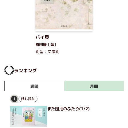
バイ貝
町田康［著］
判型：文庫判
ランキング
月間
週間
試し読み
1
また団地のふたり(1/2)