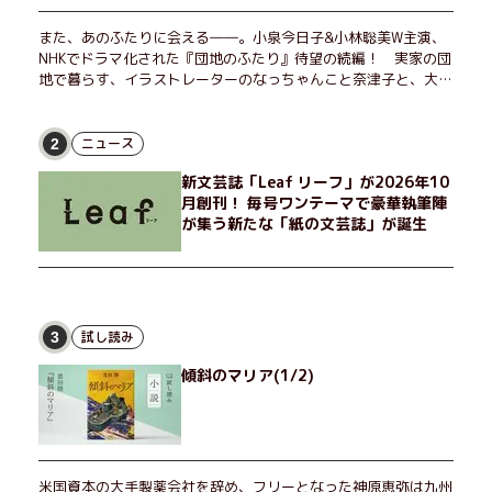
また、あのふたりに会える――。小泉今日子&小林聡美W主演、
NHKでドラマ化された『団地のふたり』待望の続編！ 実家の団
地で暮らす、イラストレーターのなっちゃんこと奈津子と、大学
非常勤講師のノエチこと野枝。フリマアプリの売り上げでちょっ
とした贅沢を楽しんだり、近所のおばちゃんの恋バナを聞いてあ
げたり、部屋でふたりだけの「台湾映画祭」を催したり。50代
ニュース
2
独身、幼なじみの変わらぬ友情とささやかな幸せの日々を描く。
新文芸誌「Leaf リーフ」が2026年10
月創刊！ 毎号ワンテーマで豪華執筆陣
が集う新たな「紙の文芸誌」が誕生
試し読み
3
傾斜のマリア(1/2)
米国資本の大手製薬会社を辞め、フリーとなった神原恵弥は九州