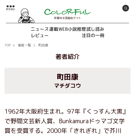
双葉社文芸総合サイト
ニュース
連載
WEB小説推理
試し読み
レビュー
注目の一冊
TOP
著者一覧
町田康
著者紹介
町田康
マチダコウ
1962年大阪府生まれ。97年『くっすん大黒』
で野間文芸新人賞、Bunkamuraドゥマゴ文学
賞を受賞する。2000年「きれぎれ」で芥川