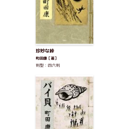
珍妙な峠
町田康［著］
判型：四六判