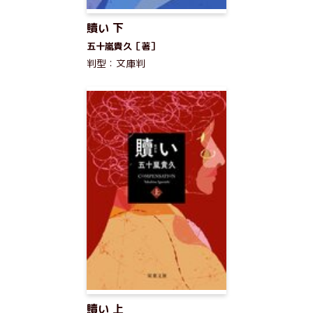
贖い 下
五十嵐貴久［著］
判型：文庫判
贖い 上