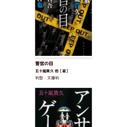
警官の目
五十嵐貴久 他［著］
判型：文庫判