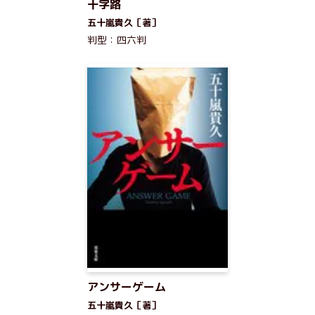
十字路
五十嵐貴久［著］
判型：四六判
アンサーゲーム
五十嵐貴久［著］