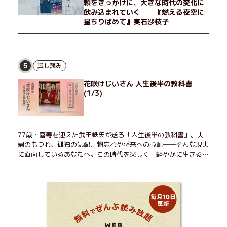
頼をきっかけに、大きな時代の変化に
飲み込まれていく──『燃える夜空に
星ちりばめて』実石沙枝子
試し読み
5
花咲けじいさん 人生後半の教科書
(1/3)
77歳・喜寿を迎えた武田鉄矢が送る「人生後半の教科書」。夫
婦のもつれ、孤独の気配、物忘れや将来への心配――そんな現実
に直面しているあなたへ。この時代を楽しく・軽やかに生きるヒ
ントを独自の切り口で綴る。長年の読書で得た知見や自身の経験
をもとに繰り出される持論は説得力満点。まだまだ人生これか
ら！ 読むだけで前向きになれる一冊。