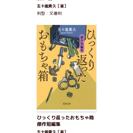
五十嵐貴久［著］
判型：文庫判
ひっくり返ったおもちゃ箱
傑作短編集
五十嵐貴久［著］