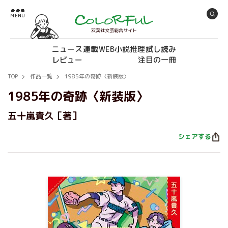
双葉社文芸総合サイト
ニュース
連載
WEB小説推理
試し読み
レビュー
注目の一冊
TOP
作品一覧
1985年の奇跡〈新装版〉
1985年の奇跡〈新装版〉
五十嵐貴久［著］
シェアする