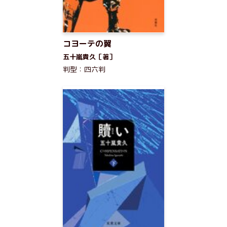
コヨーテの翼
五十嵐貴久［著］
判型：四六判