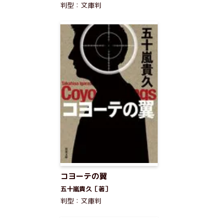
判型：文庫判
コヨーテの翼
五十嵐貴久［著］
判型：文庫判