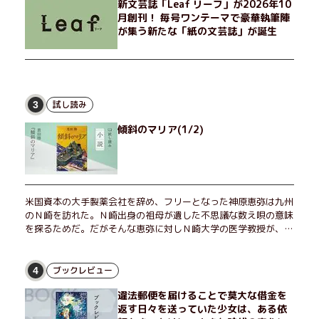
新文芸誌「Leaf リーフ」が2026年10
月創刊！ 毎号ワンテーマで豪華執筆陣
が集う新たな「紙の文芸誌」が誕生
試し読み
3
傾斜のマリア(1/2)
米国資本の大手製薬会社を辞め、フリーとなった神原恵弥は九州
のＮ崎を訪れた。Ｎ崎出身の祖母が遺した不思議な数え唄の意味
を探るためだ。だがそんな恵弥に対しＮ崎大学の医学教授が、米
国の監視下に置かれている女性科学者への接触を求めてきた。出
島で見つかったある物質について博士の意見を聞きたいという。
恵弥は、まるで影のような存在の博士とまみえることはできるの
ブックレビュー
4
か？ そして、唄の歌詞「かたむくマリア」に込められた秘密と
違法郵便を届けることで莫大な借金を
は？ 謎めいたラストが鮮烈な余韻を残すシリーズ第四作！
返す日々を送っていた少女は、ある依