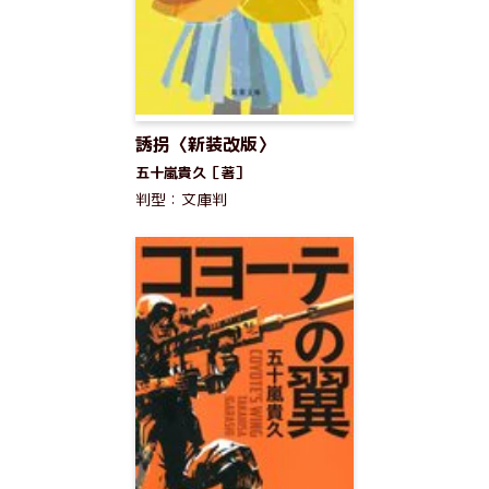
誘拐〈新装改版〉
五十嵐貴久［著］
判型：文庫判