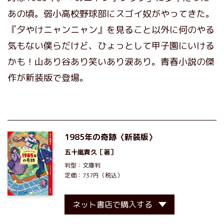
あの頃。弱小高校野球部にスゴイ奴がやってきた。
『夕やけニャンニャン』を見ること以外に何のやる
気もない僕らだけど、ひょっとして甲子園にいける
かも！山あり谷あり笑いあり涙あり。青春小説の傑
作が新装版で登場。
1985年の奇跡〈新装版〉
五十嵐貴久
［著］
判型：文庫判
定価：737円（税込）
ネット書店で購入する