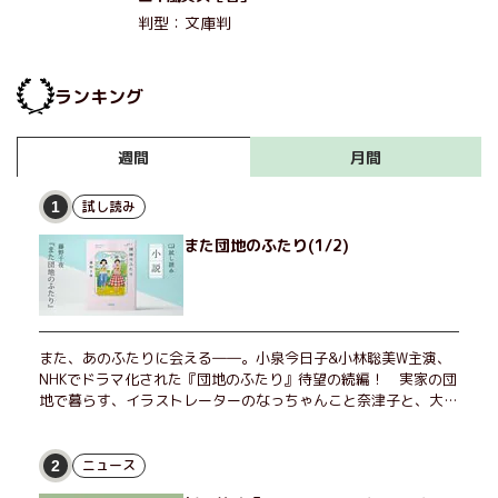
判型：文庫判
ランキング
月間
週間
試し読み
1
また団地のふたり(1/2)
また、あのふたりに会える――。小泉今日子&小林聡美W主演、
NHKでドラマ化された『団地のふたり』待望の続編！ 実家の団
地で暮らす、イラストレーターのなっちゃんこと奈津子と、大学
非常勤講師のノエチこと野枝。フリマアプリの売り上げでちょっ
とした贅沢を楽しんだり、近所のおばちゃんの恋バナを聞いてあ
げたり、部屋でふたりだけの「台湾映画祭」を催したり。50代
ニュース
2
独身、幼なじみの変わらぬ友情とささやかな幸せの日々を描く。