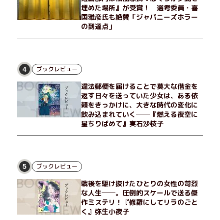
埋めた場所』が受賞！ 選考委員・喜
国雅彦氏も絶賛「ジャパニーズホラー
の到達点」
ブックレビュー
4
違法郵便を届けることで莫大な借金を
返す日々を送っていた少女は、ある依
頼をきっかけに、大きな時代の変化に
飲み込まれていく──『燃える夜空に
星ちりばめて』実石沙枝子
ブックレビュー
5
戦後を駆け抜けたひとりの女性の苛烈
な人生──。圧倒的スケールで送る傑
作ミステリ！『修羅にしてリラのごと
く』弥生小夜子