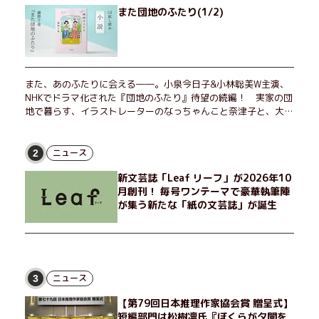
また団地のふたり(1/2)
また、あのふたりに会える――。小泉今日子&小林聡美W主演、
NHKでドラマ化された『団地のふたり』待望の続編！ 実家の団
地で暮らす、イラストレーターのなっちゃんこと奈津子と、大学
非常勤講師のノエチこと野枝。フリマアプリの売り上げでちょっ
とした贅沢を楽しんだり、近所のおばちゃんの恋バナを聞いてあ
げたり、部屋でふたりだけの「台湾映画祭」を催したり。50代
ニュース
2
独身、幼なじみの変わらぬ友情とささやかな幸せの日々を描く。
新文芸誌「Leaf リーフ」が2026年10
月創刊！ 毎号ワンテーマで豪華執筆陣
が集う新たな「紙の文芸誌」が誕生
ニュース
3
【第79回日本推理作家協会賞 贈呈式】
短編部門は松樹凛氏『ぼくらが夕闇を