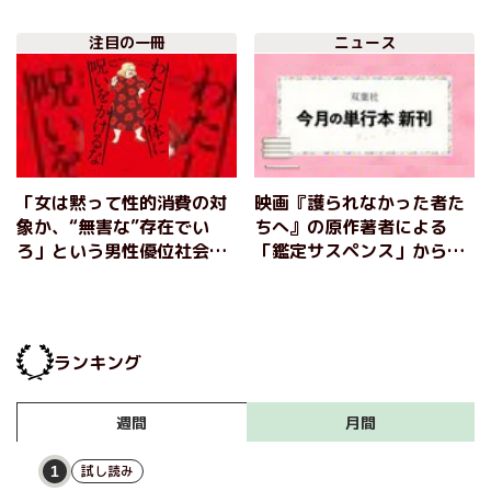
注目の一冊
ニュース
「女は黙って性的消費の対
映画『護られなかった者た
象か、“無害な”存在でい
ちへ』の原作著者による
ろ」という男性優位社会の
「鑑定サスペンス」から、
呪いをぶった切る、不屈の
セックスレスをきっかけに
ユーモアと怒りのフェミニ
夫婦のあり方を問う「家族
ズム戦記。『わたしの体に
小説」まで。双葉社1月の
呪いをかけるな』リンデ
新刊ラインナップをご紹
ランキング
ィ・ウェスト
介！
月間
週間
試し読み
1