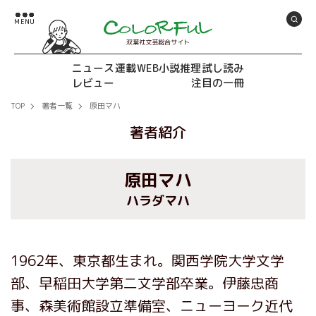
双葉社文芸総合サイト
ニュース
連載
WEB小説推理
試し読み
レビュー
注目の一冊
TOP
著者一覧
原田マハ
著者紹介
原田マハ
ハラダマハ
1962年、東京都生まれ。関西学院大学文学
部、早稲田大学第二文学部卒業。伊藤忠商
事、森美術館設立準備室、ニューヨーク近代