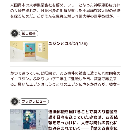
米国資本の大手製薬会社を辞め、フリーとなった神原恵弥は九州
のＮ崎を訪れた。Ｎ崎出身の祖母が遺した不思議な数え唄の意味
を探るためだ。だがそんな恵弥に対しＮ崎大学の医学教授が、米
国の監視下に置かれている女性科学者への接触を求めてきた。出
島で見つかったある物質について博士の意見を聞きたいという。
恵弥は、まるで影のような存在の博士とまみえることはできるの
試し読み
4
か？ そして、唄の歌詞「かたむくマリア」に込められた秘密と
ユジンとユジン(1/3)
は？ 謎めいたラストが鮮烈な余韻を残すシリーズ第四作！
かつて通っていた幼稚園で、ある事件の被害に遭った同姓同名の
イ・ユジン。ふたりは中学二年生に進級した日、教室で再会す
る。驚いたユジンはもうひとりのユジンに声をかけるが、彼女は
「人違いだ」と言い張り、さらにあの頃の記憶をすべて喪ってい
て……。韓国で世代を超えて愛され続け、35万部を突破したベス
トセラー小説の邦訳版。
ブックレビュー
5
違法郵便を届けることで莫大な借金を
返す日々を送っていた少女は、ある依
頼をきっかけに、大きな時代の変化に
飲み込まれていく──『燃える夜空に