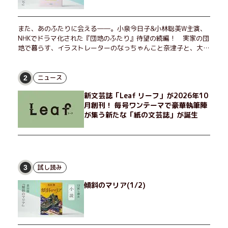
また、あのふたりに会える――。小泉今日子&小林聡美W主演、
NHKでドラマ化された『団地のふたり』待望の続編！ 実家の団
地で暮らす、イラストレーターのなっちゃんこと奈津子と、大学
非常勤講師のノエチこと野枝。フリマアプリの売り上げでちょっ
とした贅沢を楽しんだり、近所のおばちゃんの恋バナを聞いてあ
げたり、部屋でふたりだけの「台湾映画祭」を催したり。50代
ニュース
2
独身、幼なじみの変わらぬ友情とささやかな幸せの日々を描く。
新文芸誌「Leaf リーフ」が2026年10
月創刊！ 毎号ワンテーマで豪華執筆陣
が集う新たな「紙の文芸誌」が誕生
試し読み
3
傾斜のマリア(1/2)