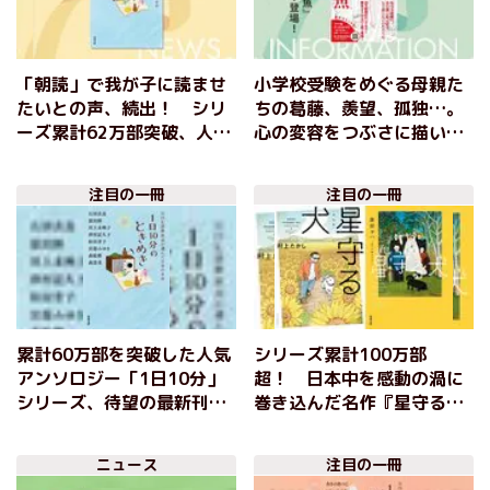
「朝読」で我が子に読ませ
小学校受験をめぐる母親た
たいとの声、続出！ シリ
ちの葛藤、羨望、孤独…。
ーズ累計62万部突破、人気
心の変容をつぶさに描いた
作家陣による極上の短編ア
28万部超ロングセラー小
ンソロジー 「NHK国際放
説、コミカライズ記念カバ
注目の一冊
注目の一冊
送が選んだ日本の名作」１
ーで登場！『森に眠る魚』
日10分シリーズ
角田光代
累計60万部を突破した人気
シリーズ累計100万部
アンソロジー「1日10分」
超！ 日本中を感動の渦に
シリーズ、待望の最新刊！
巻き込んだ名作『星守る
『1日10分のときめき ＮＨ
犬』が漫画と小説でよみが
Ｋ国際放送が選んだ日本の
える！『完全版・星守る
ニュース
注目の一冊
名作』
犬』村上たかし／『小説