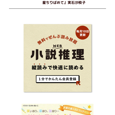
星ちりばめて』実石沙枝子