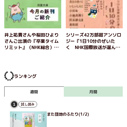
星守る犬〈新装版〉』原田
マハが連続刊行！
井上祐貴さんや桜田ひより
シリーズ42万部超アンソロ
さんご出演の『卒業タイム
ジー『1日10分のぜいた
リミット』（NHK総合）
く NHK国際放送が選んだ
や、西村京太郎さんの「十
日本の名作』あさのあつ
津川警部」シリーズなど、
こ いしいしんじ 小川
双葉文庫3月の新刊を一気
糸 小池真理子 沢木耕太
にご紹介！
郎 重松清 高田郁 山内
ランキング
マリコ
月間
週間
試し読み
1
また団地のふたり(1/2)