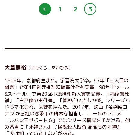
1
2
3
大倉崇裕
（おおくら・たかひろ）
1968年、京都府生まれ。学習院大学卒。97年「三人目の
幽霊」で第4回創元推理短編賞佳作を受賞。98年「ツール
&ストール」で第20回小説推理新人賞を受賞。「福家警部
補」「白戸修の事件簿」「警視庁いきもの係」シリーズが
ドラマ化され、反響を呼んだ。2017年、映画『名探偵コ
ナン から紅の恋歌』の脚本を担当し、二一年のアニメ
『ルパン三世パート６』ではシリーズ構成を手がける。他
の著書に『死神さん』『怪獣殺人捜査 高高度の死神』
『犬は知っている』などがある。