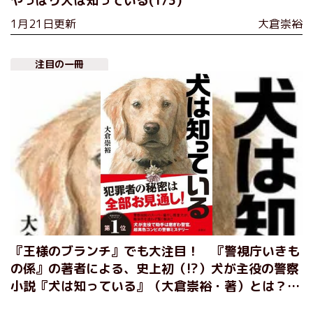
やっぱり犬は知っている(1/3)
1月21日更新
大倉崇裕
注目の一冊
『王様のブランチ』でも大注目！ 『警視庁いきも
の係』の著者による、史上初（!?）犬が主役の警察
小説『犬は知っている』（大倉崇裕・著）とは？
書店員や読書好きからも絶賛の声、続々！