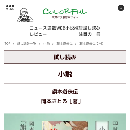
双葉社文芸総合サイト
ニュース
連載
WEB小説推理
試し読み
レビュー
注目の一冊
TOP
試し読み一覧
小説
旗本遊俠伝
旗本遊俠伝(2/4)
試し読み
小説
旗本遊俠伝
岡本さとる［著］