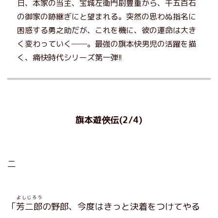
日、本家の当主、宝城左衛門尉豊重から、千五百石
の御家の跡継ぎにと望まれる。突然の思わぬ指名に
困惑する勇之助だが、これを機に、彼の運命は大き
く変わっていく──。最強の旗本快男児の活躍を描
く、痛快時代シリーズ第一弾!!
旗本遊俠伝(2/4)
二
よしじろう
「
芳二郎
の野郎、今度はきっと決着をつけてやる