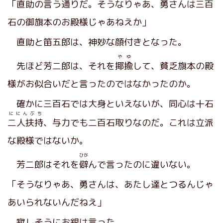
「直助の言う通りだ。そうなりゃあ、勇さんは三百
石の御旗本のお殿様じゃあねえか」
直助と笛五郎は、神妙な顔付きとなった。
やゆ
先ほど芳二郎は、それを
揶揄
して、貧乏旗本の殿
様がお似合いだと言ったのではなかったのか。
確かに三百石では大身といえないが、同心は十石
ににんぶち
二人扶持
、与力でも二百石取りなのだ。これは立派
な殿様ではないか。
ひが
芳二郎はそれを
僻
んで言ったのに違いない。
「そうなりゃあ、勇さんは、あたし達とつるんじゃ
あいられないんだねえ」
寂しそうにお銀は言った。