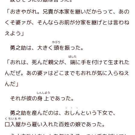
「おきやがれ。兄貴が本家を継いだからって、あの
くそ婆ァが、そんならお前が分家を継げとは言わね
えよう」
かぶり
勇之助は、大きく
頭
を振った。
はした
「おれは、死んだ親父が、
端
に手を付けて生まれた
んだぜ。あの婆ァはどこまでもおれが気に入らねえ
んだ」
しんしよう
それが彼の
身上
であった。
、、、
勇之助を産んだのは、
おしん
という下女で、
くちいれや
口入屋
から雇い入れた百姓の娘であった。