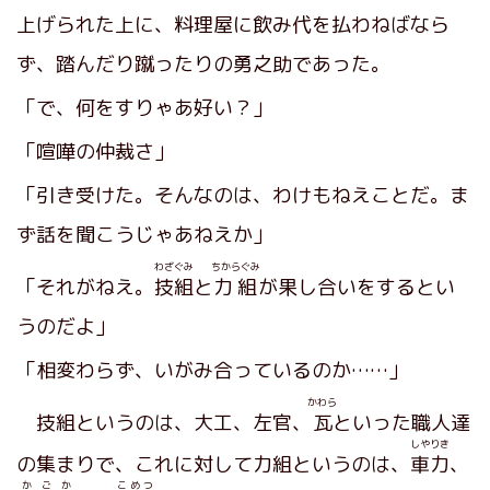
上げられた上に、料理屋に飲み代を払わねばなら
ず、踏んだり蹴ったりの勇之助であった。
「で、何をすりゃあ好い？」
「喧嘩の仲裁さ」
「引き受けた。そんなのは、わけもねえことだ。ま
ず話を聞こうじゃあねえか」
わざぐみ
ちからぐみ
「それがねえ。
技組
と
力組
が果し合いをするとい
うのだよ」
「相変わらず、いがみ合っているのか……」
かわら
技組というのは、大工、左官、
瓦
といった職人達
しやりき
の集まりで、これに対して力組というのは、
車力
、
かごか
こめつ