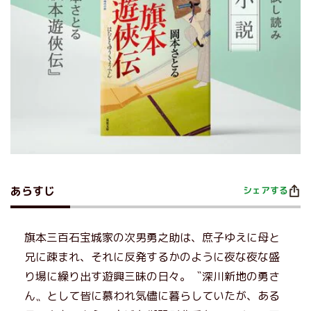
あらすじ
シェアする
旗本三百石宝城家の次男勇之助は、庶子ゆえに母と
兄に疎まれ、それに反発するかのように夜な夜な盛
り場に繰り出す遊興三昧の日々。〝深川新地の勇さ
ん〟として皆に慕われ気儘に暮らしていたが、ある