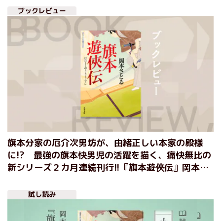
ブックレビュー
旗本分家の厄介次男坊が、由緒正しい本家の殿様
に!? 最強の旗本快男児の活躍を描く、痛快無比の
新シリーズ２カ月連続刊行!!『旗本遊俠伝』岡本さ
とる
試し読み