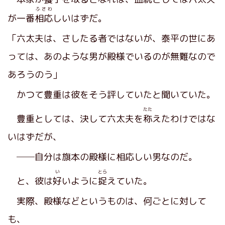
ふさわ
が一番
相応
しいはずだ。
「六太夫は、さしたる者ではないが、泰平の世にあ
っては、あのような男が殿様でいるのが無難なので
あろうのう」
かつて豊重は彼をそう評していたと聞いていた。
たた
豊重としては、決して六太夫を
称
えたわけではな
いはずだが、
──自分は旗本の殿様に相応しい男なのだ。
い
とら
と、彼は
好
いように
捉
えていた。
実際、殿様などというものは、何ごとに対して
も、