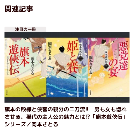
関連記事
注目の一冊
旗本の殿様と俠客の親分の二刀流!! 男も女も惚れ
させる、稀代の主人公の魅力とは!?「旗本遊俠伝」
シリーズ／岡本さとる