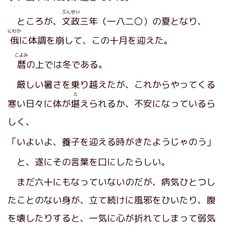
ぶんせい
ところが、
文政
三年（一八二〇）の夏となり、
にわか
俄
に体調を崩して、この十月を迎えた。
こよみ
暦
の上では冬である。
厳しい暑さを乗り越えたが、これからやってくる
た
寒い日々に体が
堪
えられるか、不安になっているら
しく、
「いよいよ、養子を迎える時がきたようじゃのう」
と、遂にその言葉を口にしたらしい。
まだ六十にもなっていないのだが、病気ひとつし
たことのない身が、立て続けに風邪をひいたり、腹
を壊したりすると、一気に心が折れてしまって弱気