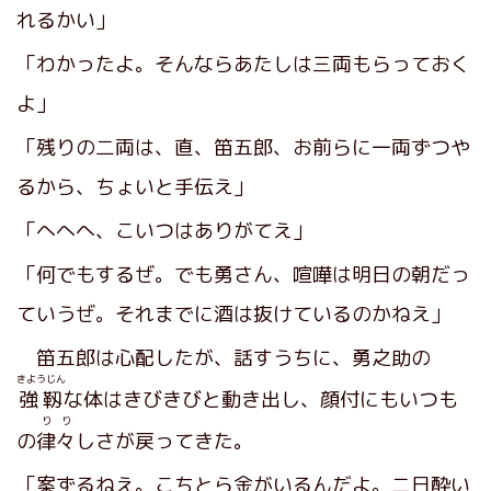
れるかい」
「わかったよ。そんならあたしは三両もらっておく
よ」
「残りの二両は、直、笛五郎、お前らに一両ずつや
るから、ちょいと手伝え」
「へへへ、こいつはありがてえ」
「何でもするぜ。でも勇さん、喧嘩は明日の朝だっ
ていうぜ。それまでに酒は抜けているのかねえ」
笛五郎は心配したが、話すうちに、勇之助の
きようじん
強靱
な体はきびきびと動き出し、顔付にもいつも
りり
の
律々
しさが戻ってきた。
「案ずるねえ。こちとら金がいるんだよ。二日酔い