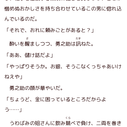
憎めぬおかしさを持ち合わせているこの男に惚れ込
んでいるのだ。
「それで、おれに頼みごとがあると？」
さ
たず
酔いを
醒
ましつつ、勇之助は
訊
ねた。
「ああ、儲け話だよ」
「やっぱりそうか。お銀、そうこなくっちゃあいけ
ねえや」
勇之助の顔が華やいだ。
「ちょうど、金に困っているところだからよ
う……」
くら
うわばみの姐さんに飲み
競
べで負け、二両を巻き