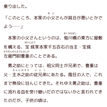
乗り出した。
おじ
「このところ、本家の
小父
さんが具合が悪いとかで
よう……」
きくかわばし
本家の小父さんというのは、
菊川橋
の東方に屋敷
ほうじよう
を構える、
宝城
家本家千五百石の当主・宝城
さえもんのじようとよしげ
左衛門尉豊重
のことである。
勇之助にとっては、祖父同士が兄弟で、豊重は
もんどのすけ
いとこ
父・
主水之助
の
従兄弟
にあたる。風狂の人で、これ
まで無役に甘んじてきた。それゆえ勇之助は、豊重
に流れる血を受け継いだのではないかと言われてき
たのだが、子供の頃は、