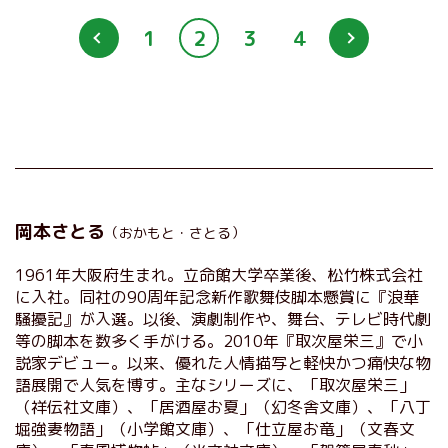
1
2
3
4
岡本さとる
（おかもと・さとる）
1961年大阪府生まれ。立命館大学卒業後、松竹株式会社
に入社。同社の90周年記念新作歌舞伎脚本懸賞に『浪華
騒擾記』が入選。以後、演劇制作や、舞台、テレビ時代劇
等の脚本を数多く手がける。2010年『取次屋栄三』で小
説家デビュー。以来、優れた人情描写と軽快かつ痛快な物
語展開で人気を博す。主なシリーズに、「取次屋栄三」
（祥伝社文庫）、「居酒屋お夏」（幻冬舎文庫）、「八丁
堀強妻物語」（小学館文庫）、「仕立屋お竜」（文春文