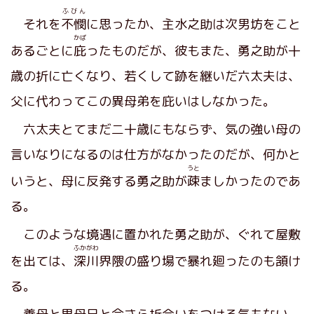
ふびん
それを
不憫
に思ったか、主水之助は次男坊をこと
かば
あるごとに
庇
ったものだが、彼もまた、勇之助が十
歳の折に亡くなり、若くして跡を継いだ六太夫は、
父に代わってこの異母弟を庇いはしなかった。
六太夫とてまだ二十歳にもならず、気の強い母の
言いなりになるのは仕方がなかったのだが、何かと
うと
いうと、母に反発する勇之助が
疎
ましかったのであ
る。
このような境遇に置かれた勇之助が、ぐれて屋敷
ふかがわ
を出ては、
深川
界隈の盛り場で暴れ廻ったのも頷け
る。