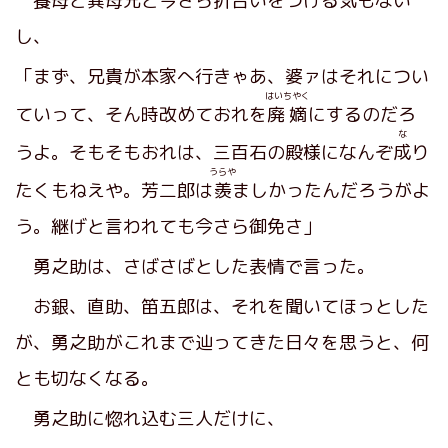
養母と異母兄と今さら折合いをつける気もない
し、
「まず、兄貴が本家へ行きゃあ、婆ァはそれについ
はいちやく
ていって、そん時改めておれを
廃嫡
にするのだろ
な
うよ。そもそもおれは、三百石の殿様になんぞ
成
り
うらや
たくもねえや。芳二郎は
羨
ましかったんだろうがよ
う。継げと言われても今さら御免さ」
勇之助は、さばさばとした表情で言った。
お銀、直助、笛五郎は、それを聞いてほっとした
が、勇之助がこれまで辿ってきた日々を思うと、何
とも切なくなる。
勇之助に惚れ込む三人だけに、