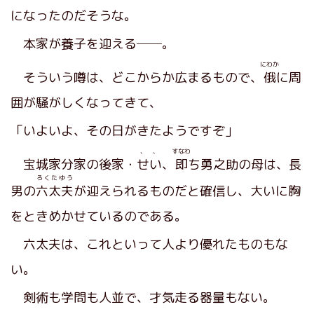
になったのだそうな。
本家が養子を迎える──。
にわか
そういう噂は、どこからか広まるもので、
俄
に周
囲が騒がしくなってきて、
「いよいよ、その日がきたようですぞ」
、、
すなわ
宝城家分家の後家・
せい
、
即
ち勇之助の母は、長
ろくたゆう
男の
六太夫
が迎えられるものだと確信し、大いに胸
をときめかせているのである。
六太夫は、これといって人より優れたものもな
い。
剣術も学問も人並で、才気走る器量もない。