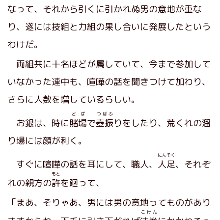
なって、それから引くに引かれぬ男の意地が重な
り、遂には技組と力組の果し合いに発展したという
わけだ。
両組共に十名ほどが属していて、今まで参加して
いなかった連中も、喧嘩の話を聞きつけて加わり、
さらに人数を増しているらしい。
どば
つぼふ
お銀は、時に
賭場
で
壺振
りをしたり、荒くれの溜
り場には顔が利く。
にんそく
すぐに喧嘩の話を耳にして、職人、
人足
、それぞ
もと
れの親方の
許
を廻って、
「まあ、そりゃあ、男には男の意地ってものがあり
こけん