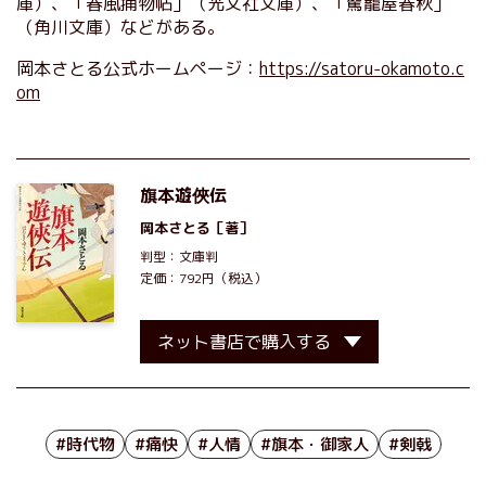
庫）、「春風捕物帖」（光文社文庫）、「駕籠屋春秋」
（角川文庫）などがある。
岡本さとる公式ホームページ：
https://satoru-okamoto.c
om
旗本遊俠伝
岡本さとる
［著］
判型：文庫判
定価：792円（税込）
ネット書店で購入する
#時代物
#痛快
#人情
#旗本・御家人
#剣戟