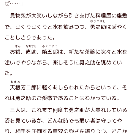
ぜ……」
見物衆が大笑いしながら引きあげた料理屋の座敷
ゆうのすけ
で、ごくりごくりと水を飲みつつ、
勇之助
はぼやく
ことしきりであった。
ぎん
なおすけ
ふえごろう
お
銀
、
直助
、
笛五郎
は、新たな茶碗に次々と水を
注いでやりながら、楽しそうに勇之助を眺めてい
た。
あまね
天根
芳二郎に軽くあしらわれたからといって、そ
れは勇之助のご愛敬であることはわかっている。
三人は、これまで何度も勇之助が大暴れしている
姿を見ているが、どんな時でも弱い者は守ってや
り、相手を圧倒する無双の強さを誇りつつ、どこか