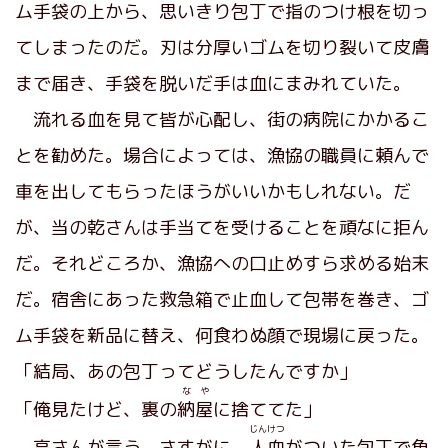
ム手袋の上から、思いきり包丁で指のつけ根を切っ
てしまったのだ。刃は分厚いゴムを切り裂いて皮膚
まで届き、手袋を脱いだ手は血にまみれていた。
流れる血を見て皆が心配し、街の病院にかかるこ
とを勧めた。場合によっては、漁協の職員に頼んで
車を出してもらったほうがいいかもしれない。だ
が、当の乾さんは手当てを受けることを頑なに拒ん
だ。それどころか、漁協への口止めすら求める始末
だ。宿舎にあった救急箱で止血して包帯を巻き、ゴ
ム手袋を新品に替え、何食わぬ顔で現場に戻った。
「結局、あの包丁ってどうしたんですか」
なや
「俺見たけど、裏の
納屋
に捨ててた」
じんけつ
亮さんが言う。さすがに、
人血
がついた包丁で魚