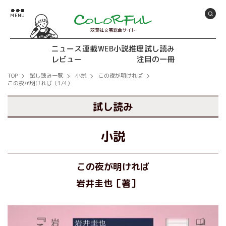
双葉社文芸総合サイト
ニュース
連載
WEB小説推理
試し読み
レビュー
注目の一冊
TOP
試し読み一覧
小説
この夜が明ければ
この夜が明ければ（1/4）
試し読み
小説
この夜が明ければ
岩井圭也［著］