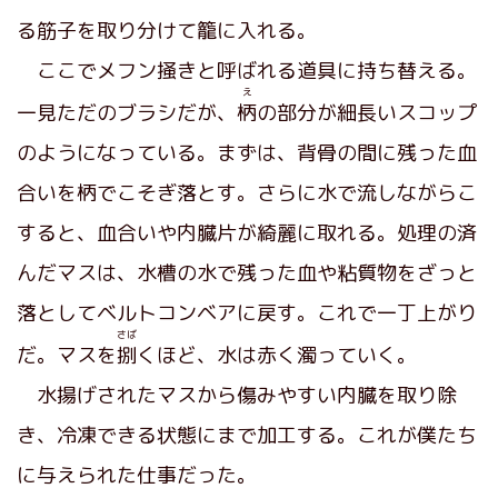
る筋子を取り分けて籠に入れる。
ここでメフン掻きと呼ばれる道具に持ち替える。
え
一見ただのブラシだが、
柄
の部分が細長いスコップ
のようになっている。まずは、背骨の間に残った血
合いを柄でこそぎ落とす。さらに水で流しながらこ
すると、血合いや内臓片が綺麗に取れる。処理の済
んだマスは、水槽の水で残った血や粘質物をざっと
落としてベルトコンベアに戻す。これで一丁上がり
さば
だ。マスを
捌
くほど、水は赤く濁っていく。
水揚げされたマスから傷みやすい内臓を取り除
き、冷凍できる状態にまで加工する。これが僕たち
に与えられた仕事だった。