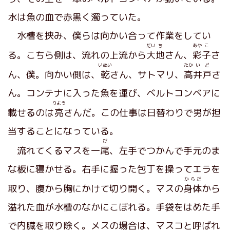
水は魚の血で赤黒く濁っていた。
水槽を挟み、僕らは向かい合って作業をしてい
だい
ち
あや
こ
る。こちら側は、流れの上流から
大
地
さん、
彩
子
さ
いぬい
たか
い
ど
ん、僕。向かい側は、
乾
さん、サトマリ、
高
井
戸
さ
ん。コンテナに入った魚を運び、ベルトコンベアに
りよう
載せるのは
亮
さんだ。この仕事は日替わりで男が担
当することになっている。
び
流れてくるマスを一
尾
、左手でつかんで手元のま
な板に寝かせる。右手に握った包丁を操ってエラを
からだ
取り、腹から胸にかけて切り開く。マスの
身体
から
溢れた血が水槽のなかにこぼれる。手袋をはめた手
で内臓を取り除く。メスの場合は、マスコと呼ばれ