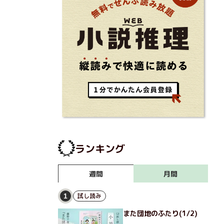
ランキング
月間
週間
試し読み
1
また団地のふたり(1/2)