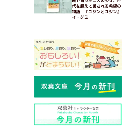
境で育った二人の少女。世
代を超えて愛される希望の
物語 『ユジンとユジン』
イ・グミ