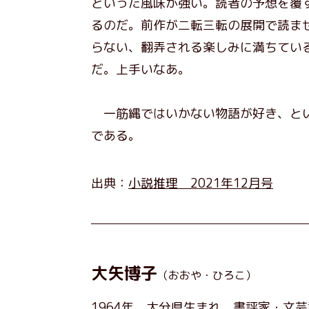
といった風味が強い。読者の予想を覆
るのだ。前作が二転三転の展開で読ま
らない、翻弄される楽しみに満ちてい
だ。上手いなあ。
一筋縄ではいかない物語が好き、とい
である。
出典：
小説推理 2021年12月号
大矢博子
（おおや・ひろこ）
1964年、大分県生まれ。書評家・文