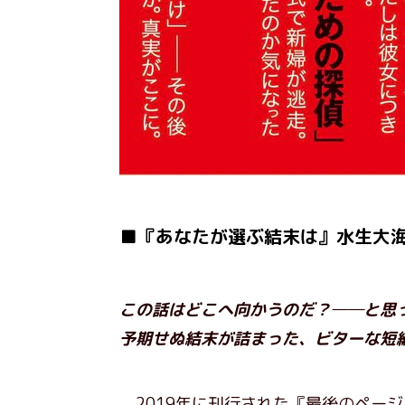
■『あなたが選ぶ結末は』水生大
この話はどこへ向かうのだ？──と思
予期せぬ結末が詰まった、ビターな短
2019年に刊行された『最後のペー