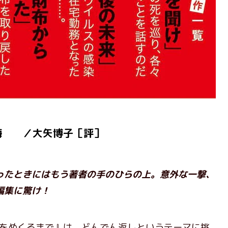
海 ／大矢博子［評］
ったときにはもう著者の手のひらの上。意外な一撃、
編集に驚け！
ジをめくるまで』は、どんでん返しというテーマに挑