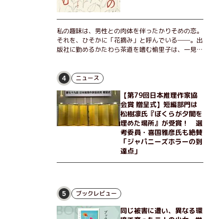
私の趣味は、男性との肉体を伴ったかりそめの恋。
それを、ひそかに「花摘み」と呼んでいる──。出
版社に勤めるかたわら茶道を嗜む愉里子は、一見地
味な51歳の独身女性。だが人生を折り返した今、
「今日が一番若い」と日々を謳歌するように花摘み
を愉しんでいた。そんな愉里子の前に初めて、恋の
ニュース
4
終わりを怖れさせる男が現れた。茶の湯の粋人、
【第79回日本推理作家協
70歳の万江島だ。だが彼には、ある秘密があっ
会賞 贈呈式】短編部門は
た……。自分の心と身体を偽らない女たちの姿と、
松樹凛氏『ぼくらが夕闇を
その連帯を描く。赤裸々にして切実な、セクシュア
埋めた場所』が受賞！ 選
リティをめぐる物語。
考委員・喜国雅彦氏も絶賛
「ジャパニーズホラーの到
達点」
ブックレビュー
5
同じ被害に遭い、異なる環