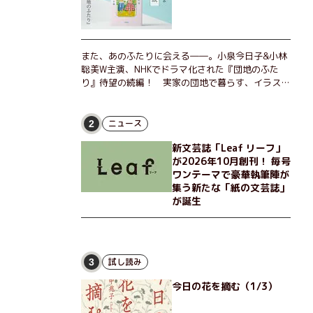
また、あのふたりに会える――。小泉今日子&小林
聡美W主演、NHKでドラマ化された『団地のふた
り』待望の続編！ 実家の団地で暮らす、イラスト
レーターのなっちゃんこと奈津子と、大学非常勤講
師のノエチこと野枝。フリマアプリの売り上げでち
ょっとした贅沢を楽しんだり、近所のおばちゃんの
ニュース
2
恋バナを聞いてあげたり、部屋でふたりだけの「台
新文芸誌「Leaf リーフ」
湾映画祭」を催したり。50代独身、幼なじみの変
が2026年10月創刊！ 毎号
わらぬ友情とささやかな幸せの日々を描く。
ワンテーマで豪華執筆陣が
集う新たな「紙の文芸誌」
が誕生
試し読み
3
今日の花を摘む（1/3）