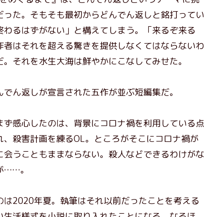
だった。そもそも最初からどんでん返しと銘打ってい
終わるはずがない」と構えてしまう。「来るぞ来る
作者はそれを超える驚きを提供しなくてはならないわ
だ。それを水生大海は鮮やかにこなしてみせた。
でん返しが宣言された五作が並ぶ短編集だ。
ず感心したのは、背景にコロナ禍を利用している点
れ、殺害計画を練るOL。ところがそこにコロナ禍が
に会うこともままならない。殺人などできるわけがな
が……。
は2020年夏。執筆はそれ以前だったことを考える
い生活様式を小説に取り入れたことになる。なるほ