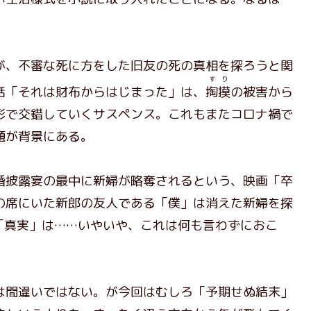
。
、不審な死に方をした旧友の死の真相を探ろうと関
すり
話「それは財布からはじまった」は、
掏摸
の被害から
形で交錯していくサスペンス。これもまたコロナ禍で
題が背景にある。
披露宴の最中に新婦が略奪されるという、映画「卒
の席にいた新郎の友人である「僕」は消えた新婦を探
「真実」は……いやいや、これは何も言わずにおこ
間違いではない。が今回はむしろ「予期せぬ結末」