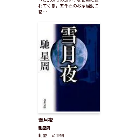
れてくる。五千石のお家騒動に
巻…
雪月夜
馳星周
判型：文庫判