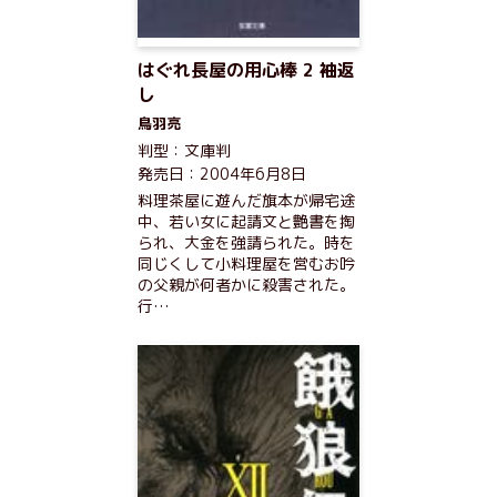
はぐれ長屋の用心棒 2 袖返
し
鳥羽亮
判型：文庫判
発売日：2004年6月8日
料理茶屋に遊んだ旗本が帰宅途
中、若い女に起請文と艶書を掏
られ、大金を強請られた。時を
同じくして小料理屋を営むお吟
の父親が何者かに殺害された。
行…