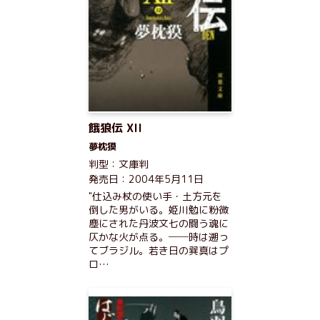
餓狼伝 XII
夢枕獏
判型：文庫判
発売日：2004年5月11日
"仕込み杖の使い手・土方元を
倒した男がいる。姫川勉に粉微
塵にされた丹波文七の闘う魂に
仄かな火が点る。──時は遡っ
てブラジル。若き日の巽真はプ
ロ…