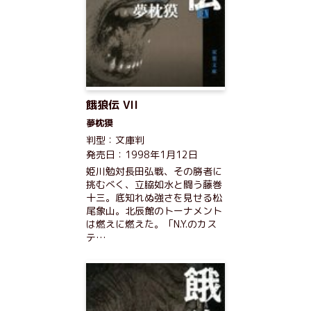
餓狼伝 VII
夢枕獏
判型：文庫判
発売日：1998年1月12日
姫川勉対長田弘戦、その勝者に
挑むべく、立脇如水と闘う藤巻
十三。底知れぬ強さを見せる松
尾象山。北辰館のトーナメント
は燃えに燃えた。「N.Y.のカス
テ…