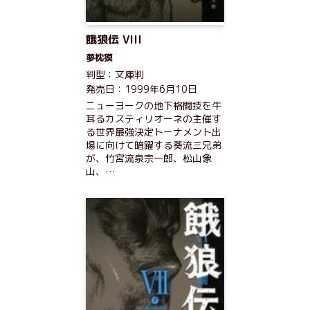
餓狼伝 VIII
夢枕獏
判型：文庫判
発売日：1999年6月10日
ニューヨークの地下格闘技を牛
耳るカスティリオーネの主催す
る世界最強決定トーナメント出
場に向けて暗躍する葵流三兄弟
が、竹宮流泉宗一郎、松山象
山、…