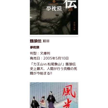
餓狼伝 XIII
夢枕獏
判型：文庫判
発売日：2005年5月10日
「力王山vs.松尾象山!」餓狼伝
史上最大、人間が行う究極の死
闘が今始まる!!