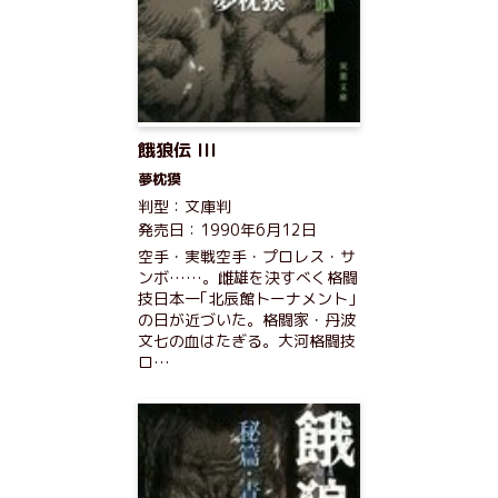
餓狼伝 III
夢枕獏
判型：文庫判
発売日：1990年6月12日
空手・実戦空手・プロレス・サ
ンボ……。雌雄を決すべく格闘
技日本一｢北辰館トーナメント｣
の日が近づいた。格闘家・丹波
文七の血はたぎる。大河格闘技
ロ…