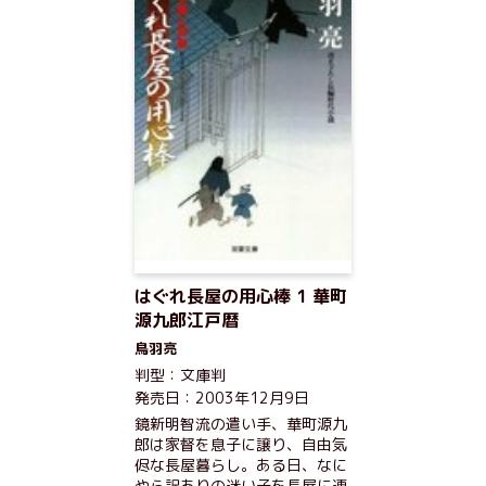
はぐれ長屋の用心棒 1 華町
源九郎江戸暦
鳥羽亮
判型：文庫判
発売日：2003年12月9日
鏡新明智流の遣い手、華町源九
郎は家督を息子に譲り、自由気
侭な長屋暮らし。ある日、なに
やら訳ありの迷い子を長屋に連