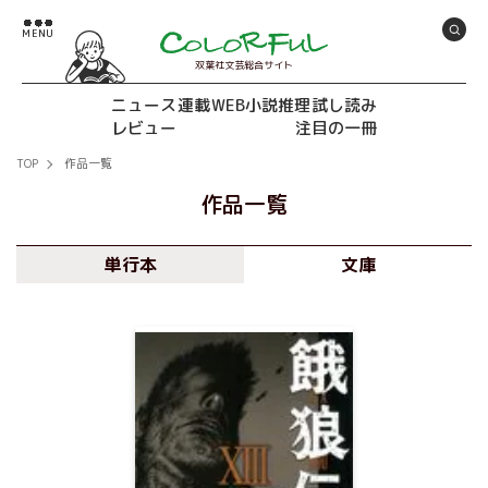
双葉社文芸総合サイト
ニュース
連載
WEB小説推理
試し読み
レビュー
注目の一冊
TOP
作品一覧
作品一覧
単行本
文庫