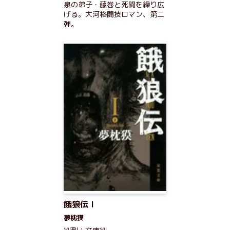
泉の弟子・藤巻と死闘を繰り広
げる。大河格闘技ロマン、第二
弾。
餓狼伝 I
夢枕獏