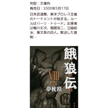
判型：文庫判
発売日：2000年5月17日
日本武道館、東洋プロレス主催
のトーナメントが始まる。ルー
ルはバーリ・トゥード。出場者
は梅川丈次、風間浩二、立脇如
水、葵文吾の四人。緊迫した真
剣…