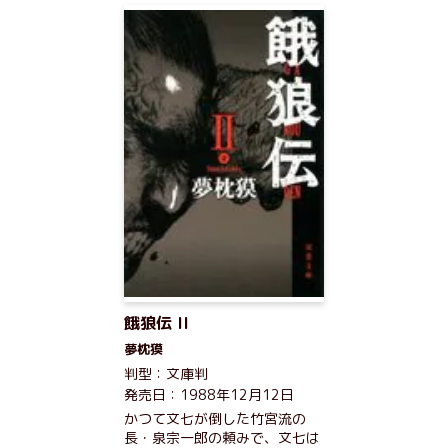
餓狼伝 II
夢枕獏
判型：文庫判
発売日：1988年12月12日
かつて文七が倒した竹宮流の
長・泉宗一郎の頼みで、文七は