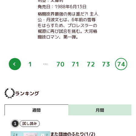
判型：文庫判
発売日：1988年6月13日
格闘技界最強の男は誰だ?! 主人
公・丹波文七は、6年前の雪辱
をはらすため、プロレスラーの
梶原に再び試合を挑む。大河格
闘技ロマン、第一弾。
1
70
71
72
73
74
…
ランキング
月間
週間
試し読み
1
また団地のふたり(1/2)