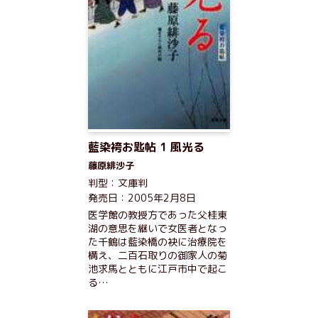
藍染袴お匙帖 1 風光る
藤原緋沙子
判型：文庫判
発売日：2005年2月8日
医学館の教授方であった父桂東
湖の意思を継いで女医者となっ
た千鶴は藍染橋の袂に治療院を
構え、二百石取りの御家人の菊
池求馬とともに江戸市中で起こ
る…