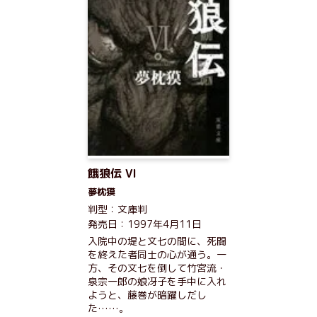
餓狼伝 VI
夢枕獏
判型：文庫判
発売日：1997年4月11日
入院中の堤と文七の間に、死闘
を終えた者同士の心が通う。一
方、その文七を倒して竹宮流・
泉宗一郎の娘冴子を手中に入れ
ようと、藤巻が暗躍しだし
た……。