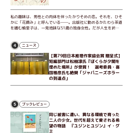
私の趣味は、男性との肉体を伴ったかりそめの恋。それを、ひそ
かに「花摘み」と呼んでいる──。出版社に勤めるかたわら茶道
を嗜む愉里子は、一見地味な51歳の独身女性。だが人生を折り
返した今、「今日が一番若い」と日々を謳歌するように花摘みを
愉しんでいた。そんな愉里子の前に初めて、恋の終わりを怖れさ
せる男が現れた。茶の湯の粋人、70歳の万江島だ。だが彼に
ニュース
4
は、ある秘密があった……。自分の心と身体を偽らない女たちの
【第79回日本推理作家協会賞 贈呈式】
姿と、その連帯を描く。赤裸々にして切実な、セクシュアリティ
短編部門は松樹凛氏『ぼくらが夕闇を
をめぐる物語。
埋めた場所』が受賞！ 選考委員・喜
国雅彦氏も絶賛「ジャパニーズホラー
の到達点」
ブックレビュー
5
同じ被害に遭い、異なる環境で育った
二人の少女。世代を超えて愛される希
望の物語 『ユジンとユジン』イ・グ
ミ