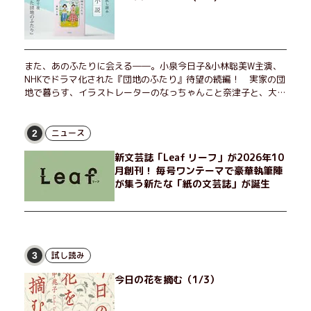
また、あのふたりに会える――。小泉今日子&小林聡美W主演、
NHKでドラマ化された『団地のふたり』待望の続編！ 実家の団
地で暮らす、イラストレーターのなっちゃんこと奈津子と、大学
非常勤講師のノエチこと野枝。フリマアプリの売り上げでちょっ
とした贅沢を楽しんだり、近所のおばちゃんの恋バナを聞いてあ
げたり、部屋でふたりだけの「台湾映画祭」を催したり。50代
ニュース
2
独身、幼なじみの変わらぬ友情とささやかな幸せの日々を描く。
新文芸誌「Leaf リーフ」が2026年10
月創刊！ 毎号ワンテーマで豪華執筆陣
が集う新たな「紙の文芸誌」が誕生
試し読み
3
今日の花を摘む（1/3）