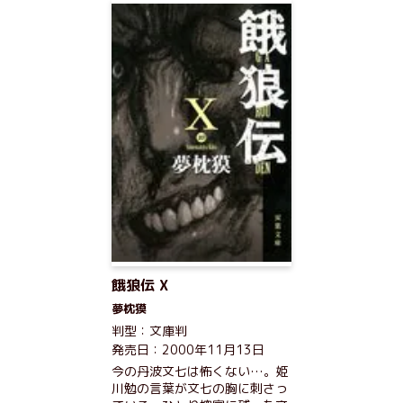
餓狼伝 X
夢枕獏
判型：文庫判
発売日：2000年11月13日
今の丹波文七は怖くない…。姫
川勉の言葉が文七の胸に刺さっ