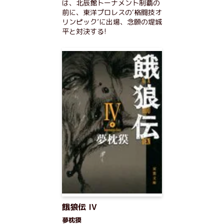
は、北辰館トーナメント制覇の
前に、東洋プロレスの‘格闘技オ
リンピック’に出場、念願の堤城
平と対決する!
餓狼伝 IV
夢枕獏