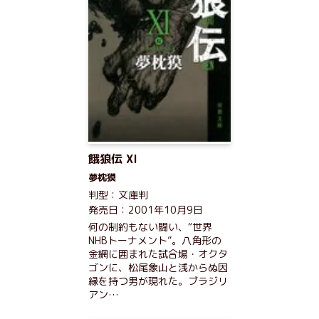
餓狼伝 XI
夢枕獏
判型：文庫判
発売日：2001年10月9日
何の制約もない闘い、“世界
NHBトーナメント”。八角形の
金網に囲まれた試合場・オクタ
ゴンに、松尾象山と浅からぬ因
縁を持つ男が現れた。ブラジリ
アン…