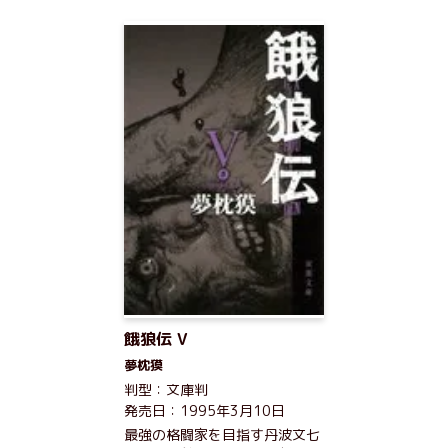
餓狼伝 V
夢枕獏
判型：文庫判
発売日：1995年3月10日
最強の格闘家を目指す丹波文七