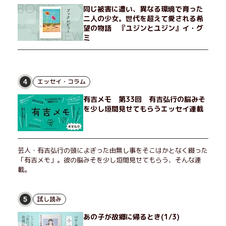
同じ被害に遭い、異なる環境で育った
二人の少女。世代を超えて愛される希
望の物語 『ユジンとユジン』イ・グ
ミ
エッセイ・コラム
4
有吉メモ 第33回 有吉弘行の脳みそ
を少し垣間見せてもらうエッセイ連載
芸人・有吉弘行の頭によぎった由無し事をそこはかとなく綴った
「有吉メモ」。彼の脳みそを少し垣間見せてもらう、そんな連
載。
試し読み
5
あの子が故郷に帰るとき(1/3)