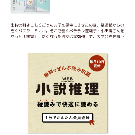
生粋の引きこもりだった典子を夢中にさせたのは、望遠鏡からの
ぞくバスターミナル。そこで働くベテラン運転手・小田嶋さんを
ずっと「鑑賞」したくなった彼女は猛勉強して、大学合格を機に
近くで暮らすことに──。初恋、就職、大切な人との別れ。「こ
んなはずじゃなかった」の先で毎日はちょっとずつ面白くな
る！ 地元が恋しくなったとき、どこか遠くへ逃げたいときは読
んで下さい。孤独を愛する人のお守りになる、くすっと、うるっ
と、心がゆるむ短編集。