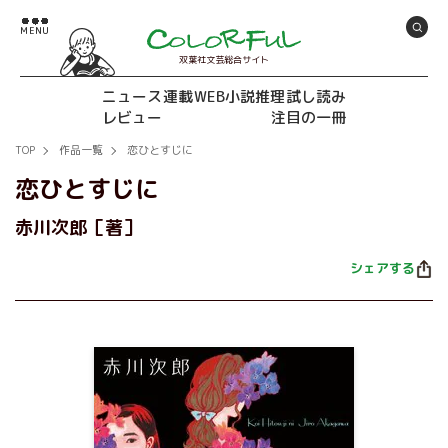
双葉社文芸総合サイト
ニュース
連載
WEB小説推理
試し読み
レビュー
注目の一冊
TOP
作品一覧
恋ひとすじに
恋ひとすじに
赤川次郎［著］
シェアする