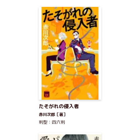
たそがれの侵入者
赤川次郎［著］
判型：四六判