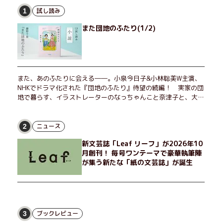
試し読み
1
また団地のふたり(1/2)
また、あのふたりに会える――。小泉今日子&小林聡美W主演、
NHKでドラマ化された『団地のふたり』待望の続編！ 実家の団
地で暮らす、イラストレーターのなっちゃんこと奈津子と、大学
非常勤講師のノエチこと野枝。フリマアプリの売り上げでちょっ
とした贅沢を楽しんだり、近所のおばちゃんの恋バナを聞いてあ
げたり、部屋でふたりだけの「台湾映画祭」を催したり。50代
ニュース
2
独身、幼なじみの変わらぬ友情とささやかな幸せの日々を描く。
新文芸誌「Leaf リーフ」が2026年10
月創刊！ 毎号ワンテーマで豪華執筆陣
が集う新たな「紙の文芸誌」が誕生
ブックレビュー
3