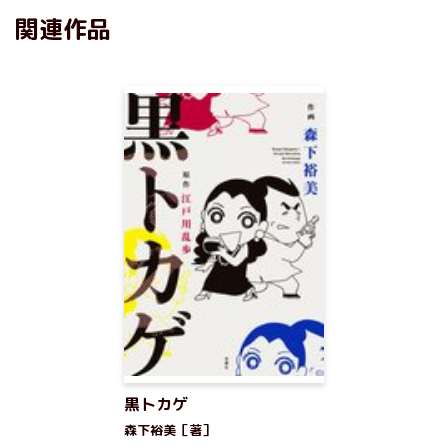
関連作品
黒トカゲ
森下裕美［著］