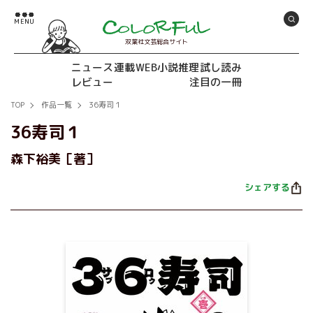
双葉社文芸総合サイト
ニュース
連載
WEB小説推理
試し読み
レビュー
注目の一冊
TOP
作品一覧
36寿司１
36寿司１
森下裕美［著］
シェアする