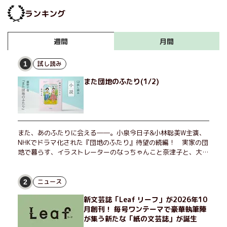
ランキング
月間
週間
試し読み
1
また団地のふたり(1/2)
また、あのふたりに会える――。小泉今日子&小林聡美W主演、
NHKでドラマ化された『団地のふたり』待望の続編！ 実家の団
地で暮らす、イラストレーターのなっちゃんこと奈津子と、大学
非常勤講師のノエチこと野枝。フリマアプリの売り上げでちょっ
とした贅沢を楽しんだり、近所のおばちゃんの恋バナを聞いてあ
げたり、部屋でふたりだけの「台湾映画祭」を催したり。50代
ニュース
2
独身、幼なじみの変わらぬ友情とささやかな幸せの日々を描く。
新文芸誌「Leaf リーフ」が2026年10
月創刊！ 毎号ワンテーマで豪華執筆陣
が集う新たな「紙の文芸誌」が誕生