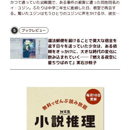
かつて通っていた幼稚園で、ある事件の被害に遭った同姓同名の
イ・ユジン。ふたりは中学二年生に進級した日、教室で再会す
る。驚いたユジンはもうひとりのユジンに声をかけるが、彼女は
「人違いだ」と言い張り、さらにあの頃の記憶をすべて喪ってい
て……。韓国で世代を超えて愛され続け、35万部を突破したベス
トセラー小説の邦訳版。
ブックレビュー
5
違法郵便を届けることで莫大な借金を
返す日々を送っていた少女は、ある依
頼をきっかけに、大きな時代の変化に
飲み込まれていく──『燃える夜空に
星ちりばめて』実石沙枝子