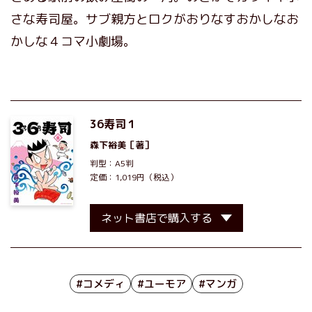
さな寿司屋。サブ親方とロクがおりなすおかしなお
かしな４コマ小劇場。
36寿司１
森下裕美
［著］
判型：A5判
定価：1,019円（税込）
ネット書店で購入する
#コメディ
#ユーモア
#マンガ