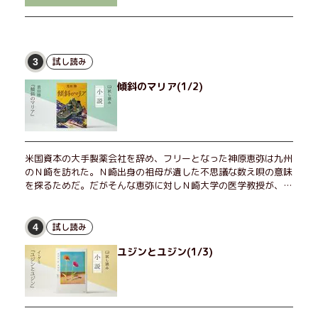
試し読み
3
傾斜のマリア(1/2)
米国資本の大手製薬会社を辞め、フリーとなった神原恵弥は九州
のＮ崎を訪れた。Ｎ崎出身の祖母が遺した不思議な数え唄の意味
を探るためだ。だがそんな恵弥に対しＮ崎大学の医学教授が、米
国の監視下に置かれている女性科学者への接触を求めてきた。出
島で見つかったある物質について博士の意見を聞きたいという。
恵弥は、まるで影のような存在の博士とまみえることはできるの
試し読み
4
か？ そして、唄の歌詞「かたむくマリア」に込められた秘密と
ユジンとユジン(1/3)
は？ 謎めいたラストが鮮烈な余韻を残すシリーズ第四作！