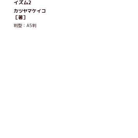
イズム2
カツヤマケイコ
［著］
判型：A5判