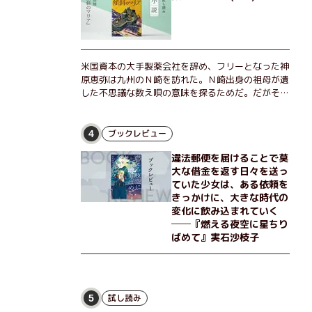
米国資本の大手製薬会社を辞め、フリーとなった神
原恵弥は九州のＮ崎を訪れた。Ｎ崎出身の祖母が遺
した不思議な数え唄の意味を探るためだ。だがそん
な恵弥に対しＮ崎大学の医学教授が、米国の監視下
に置かれている女性科学者への接触を求めてきた。
出島で見つかったある物質について博士の意見を聞
ブックレビュー
4
きたいという。恵弥は、まるで影のような存在の博
違法郵便を届けることで莫
士とまみえることはできるのか？ そして、唄の歌
大な借金を返す日々を送っ
詞「かたむくマリア」に込められた秘密とは？ 謎
ていた少女は、ある依頼を
めいたラストが鮮烈な余韻を残すシリーズ第四作！
きっかけに、大きな時代の
変化に飲み込まれていく
──『燃える夜空に星ちり
ばめて』実石沙枝子
試し読み
5