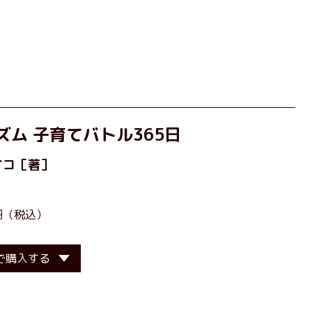
ズム 子育てバトル365日
イコ
［著］
5円（税込）
で購入する