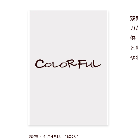
双
ガ
供
と
や
定価：1,045円（税込）