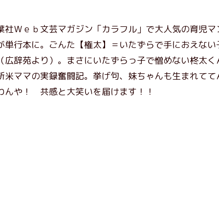
葉社Ｗｅｂ文芸マガジン「カラフル」で大人気の育児マ
が単行本に。ごんた【権太】＝いたずらで手におえない
（広辞苑より）。まさにいたずらっ子で憎めない柊太く
新米ママの実録奮闘記。挙げ句、妹ちゃんも生まれてて
わんや！ 共感と大笑いを届けます！！