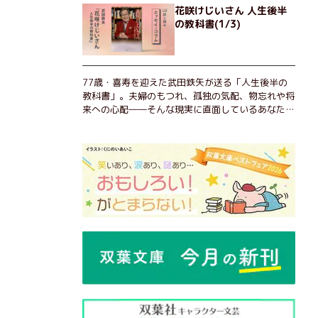
花咲けじいさん 人生後半
の教科書(1/3)
77歳・喜寿を迎えた武田鉄矢が送る「人生後半の
教科書」。夫婦のもつれ、孤独の気配、物忘れや将
来への心配――そんな現実に直面しているあなた
へ。この時代を楽しく・軽やかに生きるヒントを独
自の切り口で綴る。長年の読書で得た知見や自身の
経験をもとに繰り出される持論は説得力満点。まだ
まだ人生これから！ 読むだけで前向きになれる一
冊。