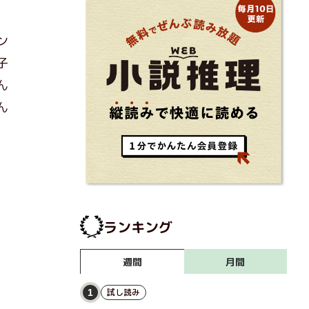
ン
子
ん
ん
ランキング
月間
週間
試し読み
1