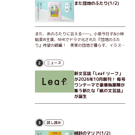
また団地のふたり(1/2)
また、あのふたりに会える――。小泉今日子&小林
聡美W主演、NHKでドラマ化された『団地のふた
り』待望の続編！ 実家の団地で暮らす、イラスト
レーターのなっちゃんこと奈津子と、大学非常勤講
師のノエチこと野枝。フリマアプリの売り上げでち
ょっとした贅沢を楽しんだり、近所のおばちゃんの
ニュース
2
恋バナを聞いてあげたり、部屋でふたりだけの「台
新文芸誌「Leaf リーフ」
湾映画祭」を催したり。50代独身、幼なじみの変
が2026年10月創刊！ 毎号
わらぬ友情とささやかな幸せの日々を描く。
ワンテーマで豪華執筆陣が
集う新たな「紙の文芸誌」
が誕生
試し読み
3
傾斜のマリア(1/2)