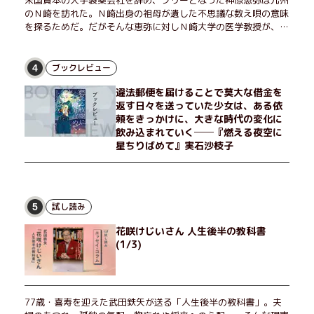
米国資本の大手製薬会社を辞め、フリーとなった神原恵弥は九州
のＮ崎を訪れた。Ｎ崎出身の祖母が遺した不思議な数え唄の意味
を探るためだ。だがそんな恵弥に対しＮ崎大学の医学教授が、米
国の監視下に置かれている女性科学者への接触を求めてきた。出
島で見つかったある物質について博士の意見を聞きたいという。
恵弥は、まるで影のような存在の博士とまみえることはできるの
ブックレビュー
4
か？ そして、唄の歌詞「かたむくマリア」に込められた秘密と
違法郵便を届けることで莫大な借金を
は？ 謎めいたラストが鮮烈な余韻を残すシリーズ第四作！
返す日々を送っていた少女は、ある依
頼をきっかけに、大きな時代の変化に
飲み込まれていく──『燃える夜空に
星ちりばめて』実石沙枝子
試し読み
5
花咲けじいさん 人生後半の教科書
(1/3)
77歳・喜寿を迎えた武田鉄矢が送る「人生後半の教科書」。夫