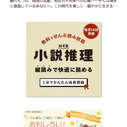
婦のもつれ、孤独の気配、物忘れや将来への心配――そんな現実
に直面しているあなたへ。この時代を楽しく・軽やかに生きるヒ
ントを独自の切り口で綴る。長年の読書で得た知見や自身の経験
をもとに繰り出される持論は説得力満点。まだまだ人生これか
ら！ 読むだけで前向きになれる一冊。