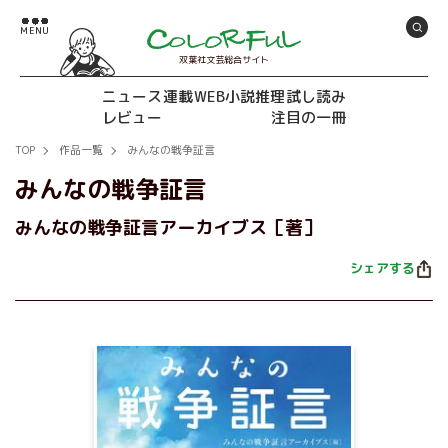
双葉社文芸総合サイト
ニュース
連載
WEB小説推理
試し読み
レビュー
注目の一冊
TOP
作品一覧
みんなの戦争証言
みんなの戦争証言
みんなの戦争証言アーカイブス［著］
シェアする