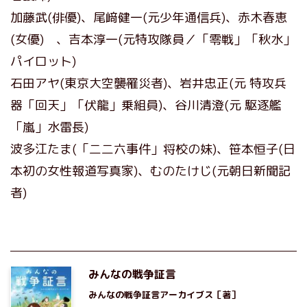
加藤武(俳優)、尾﨑健一(元少年通信兵)、赤木春恵
(女優) 、吉本淳一(元特攻隊員／「零戦」「秋水」
パイロット)
石田アヤ(東京大空襲罹災者)、岩井忠正(元 特攻兵
器「回天」「伏龍」乗組員)、谷川清澄(元 駆逐艦
「嵐」水雷長)
波多江たま(「二二六事件」将校の妹)、笹本恒子(日
本初の女性報道写真家)、むのたけじ(元朝日新聞記
者)
みんなの戦争証言
みんなの戦争証言アーカイブス
［著］