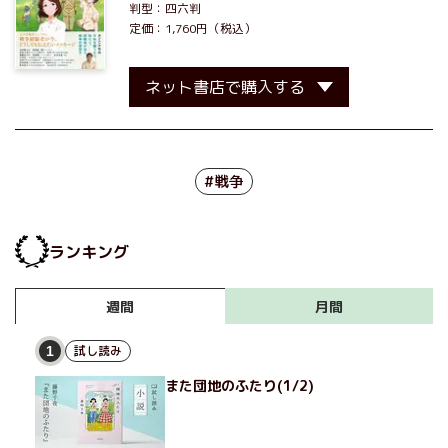
判型：四六判
定価：1,760円（税込）
ネット書店で購入する
#戦争
ランキング
月間
週間
試し読み
1
また団地のふたり(1/2)