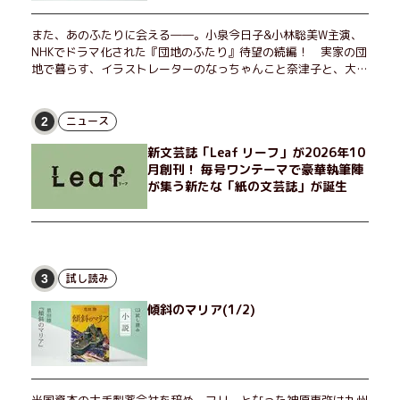
また、あのふたりに会える――。小泉今日子&小林聡美W主演、
NHKでドラマ化された『団地のふたり』待望の続編！ 実家の団
地で暮らす、イラストレーターのなっちゃんこと奈津子と、大学
非常勤講師のノエチこと野枝。フリマアプリの売り上げでちょっ
とした贅沢を楽しんだり、近所のおばちゃんの恋バナを聞いてあ
げたり、部屋でふたりだけの「台湾映画祭」を催したり。50代
ニュース
2
独身、幼なじみの変わらぬ友情とささやかな幸せの日々を描く。
新文芸誌「Leaf リーフ」が2026年10
月創刊！ 毎号ワンテーマで豪華執筆陣
が集う新たな「紙の文芸誌」が誕生
試し読み
3
傾斜のマリア(1/2)