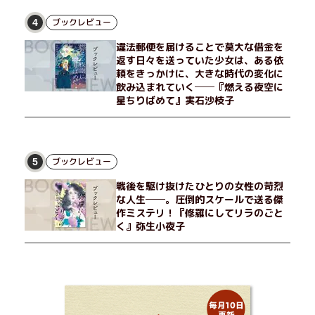
ブックレビュー
4
違法郵便を届けることで莫大な借金を
返す日々を送っていた少女は、ある依
頼をきっかけに、大きな時代の変化に
飲み込まれていく──『燃える夜空に
星ちりばめて』実石沙枝子
ブックレビュー
5
戦後を駆け抜けたひとりの女性の苛烈
な人生──。圧倒的スケールで送る傑
作ミステリ！『修羅にしてリラのごと
く』弥生小夜子