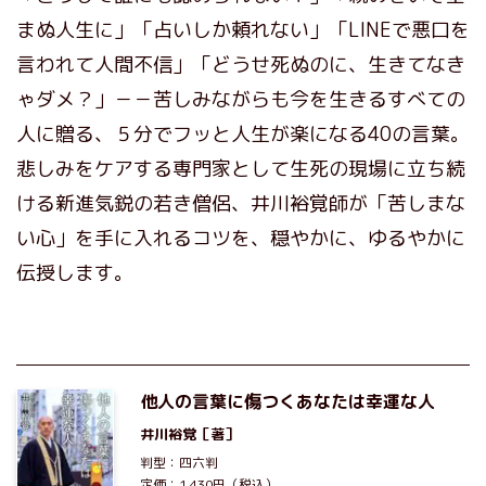
まぬ人生に」「占いしか頼れない」「LINEで悪口を
言われて人間不信」「どうせ死ぬのに、生きてなき
ゃダメ？」－－苦しみながらも今を生きるすべての
人に贈る、５分でフッと人生が楽になる40の言葉。
悲しみをケアする専門家として生死の現場に立ち続
ける新進気鋭の若き僧侶、井川裕覚師が「苦しまな
い心」を手に入れるコツを、穏やかに、ゆるやかに
伝授します。
他人の言葉に傷つくあなたは幸運な人
井川裕覚
［著］
判型：四六判
定価：1,430円（税込）