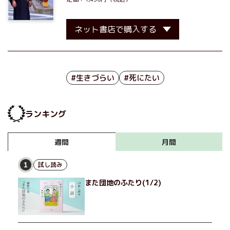
ネット書店で購入する
#生きづらい
#死にたい
ランキング
月間
週間
試し読み
1
また団地のふたり(1/2)