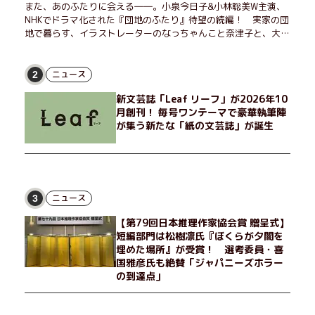
また、あのふたりに会える――。小泉今日子&小林聡美W主演、
NHKでドラマ化された『団地のふたり』待望の続編！ 実家の団
地で暮らす、イラストレーターのなっちゃんこと奈津子と、大学
非常勤講師のノエチこと野枝。フリマアプリの売り上げでちょっ
とした贅沢を楽しんだり、近所のおばちゃんの恋バナを聞いてあ
げたり、部屋でふたりだけの「台湾映画祭」を催したり。50代
ニュース
2
独身、幼なじみの変わらぬ友情とささやかな幸せの日々を描く。
新文芸誌「Leaf リーフ」が2026年10
月創刊！ 毎号ワンテーマで豪華執筆陣
が集う新たな「紙の文芸誌」が誕生
ニュース
3
【第79回日本推理作家協会賞 贈呈式】
短編部門は松樹凛氏『ぼくらが夕闇を
埋めた場所』が受賞！ 選考委員・喜
国雅彦氏も絶賛「ジャパニーズホラー
の到達点」