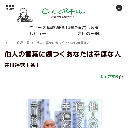
双葉社文芸総合サイト
ニュース
連載
WEB小説推理
試し読み
レビュー
注目の一冊
TOP
作品一覧
他人の言葉に傷つくあなたは幸運な人
他人の言葉に傷つくあなたは幸運な人
井川裕覚［著］
シェアする