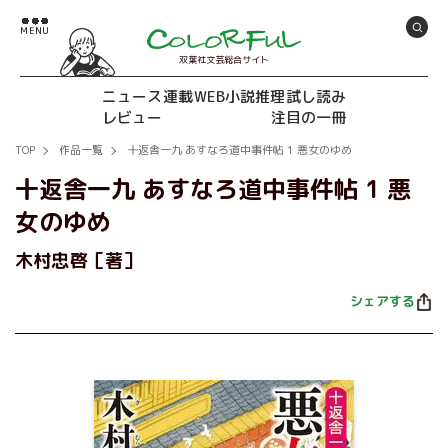
双葉社文芸総合サイト
ニュース
連載
WEB小説推理
試し読み
レビュー
注目の一冊
TOP
作品一覧
十返舎一九 あすなろ道中事件帖 1 悪女のゆめ
十返舎一九 あすなろ道中事件帖 1 悪
女のゆめ
木村忠啓［著］
シェアする