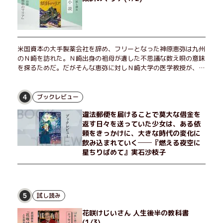
米国資本の大手製薬会社を辞め、フリーとなった神原恵弥は九州
のＮ崎を訪れた。Ｎ崎出身の祖母が遺した不思議な数え唄の意味
を探るためだ。だがそんな恵弥に対しＮ崎大学の医学教授が、米
国の監視下に置かれている女性科学者への接触を求めてきた。出
島で見つかったある物質について博士の意見を聞きたいという。
恵弥は、まるで影のような存在の博士とまみえることはできるの
ブックレビュー
4
か？ そして、唄の歌詞「かたむくマリア」に込められた秘密と
違法郵便を届けることで莫大な借金を
は？ 謎めいたラストが鮮烈な余韻を残すシリーズ第四作！
返す日々を送っていた少女は、ある依
頼をきっかけに、大きな時代の変化に
飲み込まれていく──『燃える夜空に
星ちりばめて』実石沙枝子
試し読み
5
花咲けじいさん 人生後半の教科書
(1/3)