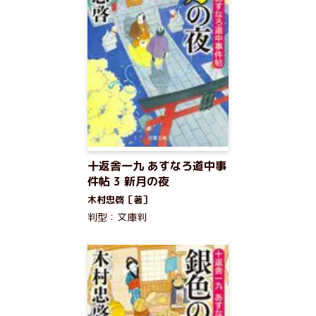
十返舎一九 あすなろ道中事
件帖 3 新月の夜
木村忠啓［著］
判型：文庫判