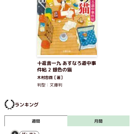
十返舎一九 あすなろ道中事
件帖 2 銀色の猫
木村忠啓［著］
判型：文庫判
ランキング
月間
週間