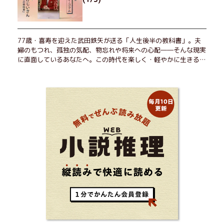
77歳・喜寿を迎えた武田鉄矢が送る「人生後半の教科書」。夫
婦のもつれ、孤独の気配、物忘れや将来への心配――そんな現実
に直面しているあなたへ。この時代を楽しく・軽やかに生きるヒ
ントを独自の切り口で綴る。長年の読書で得た知見や自身の経験
をもとに繰り出される持論は説得力満点。まだまだ人生これか
ら！ 読むだけで前向きになれる一冊。