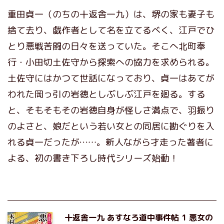
重田貞一（のちの十返舎一九）は、堺の家も妻子も
捨て去り、戯作者として名を立てるべく、江戸でひ
とり悪戦苦闘の日々を送っていた。そこへ北町奉
行・小田切土佐守から探索への協力を求められる。
土佐守にはかつて世話になっており、貞一はあてが
われた岡っ引の岩徳としぶしぶ江戸を廻る。する
と、そもそもその岩徳自身が怪しさ満点で、羽振り
のよさと、娘だという若い女との同居に勘ぐりを入
れる貞一だったが……。新人ながら才走った著者に
よる、初の書き下ろし時代シリーズ始動！
十返舎一九 あすなろ道中事件帖 1 悪女の