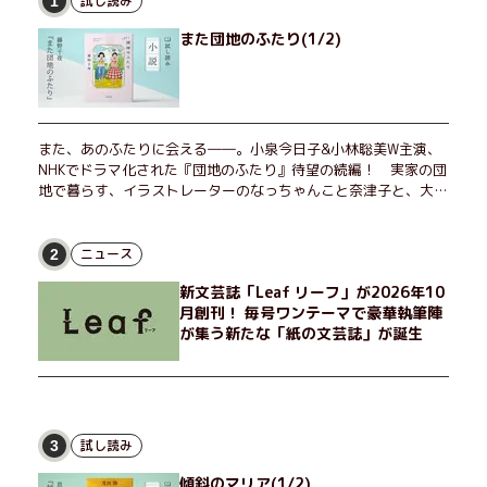
試し読み
1
また団地のふたり(1/2)
また、あのふたりに会える――。小泉今日子&小林聡美W主演、
NHKでドラマ化された『団地のふたり』待望の続編！ 実家の団
地で暮らす、イラストレーターのなっちゃんこと奈津子と、大学
非常勤講師のノエチこと野枝。フリマアプリの売り上げでちょっ
とした贅沢を楽しんだり、近所のおばちゃんの恋バナを聞いてあ
げたり、部屋でふたりだけの「台湾映画祭」を催したり。50代
ニュース
2
独身、幼なじみの変わらぬ友情とささやかな幸せの日々を描く。
新文芸誌「Leaf リーフ」が2026年10
月創刊！ 毎号ワンテーマで豪華執筆陣
が集う新たな「紙の文芸誌」が誕生
試し読み
3
傾斜のマリア(1/2)