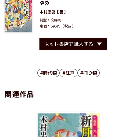
ゆめ
木村忠啓
［著］
判型：文庫判
定価：693円（税込）
ネット書店で購入する
#時代物
#江戸
#捕り物
関連作品