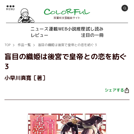
双葉社文芸総合サイト
ニュース
連載
WEB小説推理
試し読み
レビュー
注目の一冊
TOP
作品一覧
盲目の織姫は後宮で皇帝との恋を紡ぐ 3
盲目の織姫は後宮で皇帝との恋を紡ぐ
3
小早川真寛［著］
シェアする