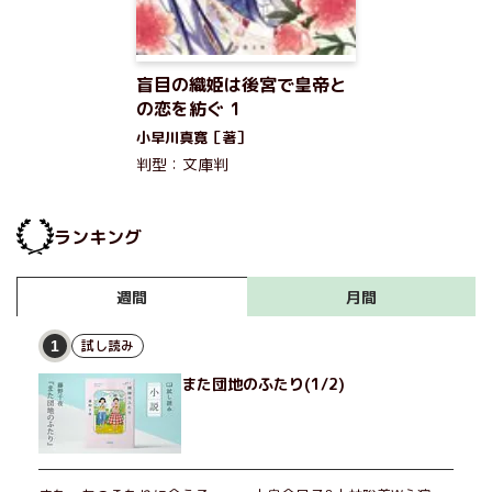
盲目の織姫は後宮で皇帝と
の恋を紡ぐ 1
小早川真寛［著］
判型：文庫判
ランキング
月間
週間
試し読み
1
また団地のふたり(1/2)