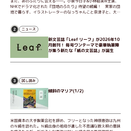
また、あのふたりに会える――。小泉今日子&小林聡美W主演、
NHKでドラマ化された『団地のふたり』待望の続編！ 実家の団
地で暮らす、イラストレーターのなっちゃんこと奈津子と、大学
非常勤講師のノエチこと野枝。フリマアプリの売り上げでちょっ
とした贅沢を楽しんだり、近所のおばちゃんの恋バナを聞いてあ
げたり、部屋でふたりだけの「台湾映画祭」を催したり。50代
ニュース
2
独身、幼なじみの変わらぬ友情とささやかな幸せの日々を描く。
新文芸誌「Leaf リーフ」が2026年10
月創刊！ 毎号ワンテーマで豪華執筆陣
が集う新たな「紙の文芸誌」が誕生
試し読み
3
傾斜のマリア(1/2)
米国資本の大手製薬会社を辞め、フリーとなった神原恵弥は九州
のＮ崎を訪れた。Ｎ崎出身の祖母が遺した不思議な数え唄の意味