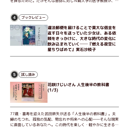
を探るためだ。だがそんな恵弥に対しＮ崎大学の医学教授が、米
国の監視下に置かれている女性科学者への接触を求めてきた。出
島で見つかったある物質について博士の意見を聞きたいという。
恵弥は、まるで影のような存在の博士とまみえることはできるの
ブックレビュー
4
か？ そして、唄の歌詞「かたむくマリア」に込められた秘密と
違法郵便を届けることで莫大な借金を
は？ 謎めいたラストが鮮烈な余韻を残すシリーズ第四作！
返す日々を送っていた少女は、ある依
頼をきっかけに、大きな時代の変化に
飲み込まれていく──『燃える夜空に
星ちりばめて』実石沙枝子
試し読み
5
花咲けじいさん 人生後半の教科書
(1/3)
77歳・喜寿を迎えた武田鉄矢が送る「人生後半の教科書」。夫
婦のもつれ、孤独の気配、物忘れや将来への心配――そんな現実
に直面しているあなたへ。この時代を楽しく・軽やかに生きるヒ