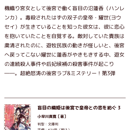
機織り宮女として後宮で働く盲目の氾蓮香（ハンレ
ンカ）。毒殺されたはずの双子の皇帝・耀世(ヨウ
セイ）が生きていることを知った彼女は、彼に恋心
を抱いていたことを自覚する。敵対していた貴族は
粛清されたのに、遊牧民族の動きが怪しいと、後宮
へ戻ってこない耀世に蓮香がやきもきする中、遊女
の連続殺人事件や后妃候補の殺害事件が起こり
――。超絶怒涛の後宮ラブ&ミステリー！第3弾
盲目の織姫は後宮で皇帝との恋を紡ぐ 3
小早川真寛
［著］
判型：文庫判
定価：671円（税込）