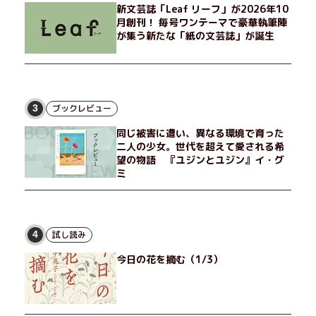
新文芸誌「Leaf リーフ」が2026年10
月創刊！ 毎号ワンテーマで豪華執筆陣
が集う新たな「紙の文芸誌」が誕生
ブックレビュー
3
同じ被害に遭い、異なる環境で育った
二人の少女。世代を超えて愛される希
望の物語 『ユジンとユジン』イ・グ
ミ
試し読み
4
今日の花を摘む（1/3）