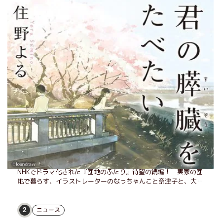
住野よる『君の膵臓をたべたい』
ランキング
月間
週間
試し読み
1
また団地のふたり(1/2)
また、あのふたりに会える――。小泉今日子&小林聡美W主演、
NHKでドラマ化された『団地のふたり』待望の続編！ 実家の団
地で暮らす、イラストレーターのなっちゃんこと奈津子と、大学
非常勤講師のノエチこと野枝。フリマアプリの売り上げでちょっ
とした贅沢を楽しんだり、近所のおばちゃんの恋バナを聞いてあ
げたり、部屋でふたりだけの「台湾映画祭」を催したり。50代
ニュース
2
独身、幼なじみの変わらぬ友情とささやかな幸せの日々を描く。