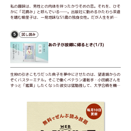
私の趣味は、男性との肉体を伴ったかりそめの恋。それを、ひそ
かに「花摘み」と呼んでいる──。出版社に勤めるかたわら茶道
を嗜む愉里子は、一見地味な51歳の独身女性。だが人生を折り
返した今、「今日が一番若い」と日々を謳歌するように花摘みを
愉しんでいた。そんな愉里子の前に初めて、恋の終わりを怖れさ
せる男が現れた。茶の湯の粋人、70歳の万江島だ。だが彼に
試し読み
5
は、ある秘密があった……。自分の心と身体を偽らない女たちの
あの子が故郷に帰るとき(1/3)
姿と、その連帯を描く。赤裸々にして切実な、セクシュアリティ
をめぐる物語。
生粋の引きこもりだった典子を夢中にさせたのは、望遠鏡からの
ぞくバスターミナル。そこで働くベテラン運転手・小田嶋さんを
ずっと「鑑賞」したくなった彼女は猛勉強して、大学合格を機に
近くで暮らすことに──。初恋、就職、大切な人との別れ。「こ
んなはずじゃなかった」の先で毎日はちょっとずつ面白くな
る！ 地元が恋しくなったとき、どこか遠くへ逃げたいときは読
んで下さい。孤独を愛する人のお守りになる、くすっと、うるっ
と、心がゆるむ短編集。