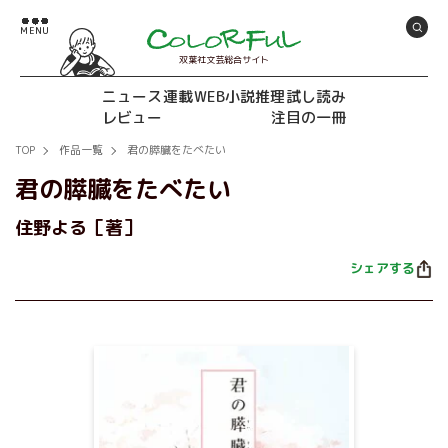
双葉社文芸総合サイト
ニュース
連載
WEB小説推理
試し読み
レビュー
注目の一冊
TOP
作品一覧
君の膵臓をたべたい
君の膵臓をたべたい
住野よる［著］
シェアする