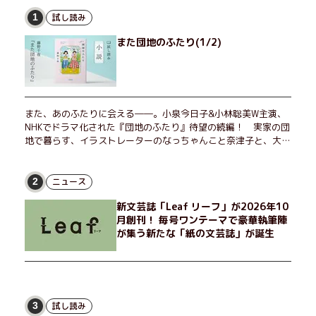
試し読み
1
また団地のふたり(1/2)
また、あのふたりに会える――。小泉今日子&小林聡美W主演、
NHKでドラマ化された『団地のふたり』待望の続編！ 実家の団
地で暮らす、イラストレーターのなっちゃんこと奈津子と、大学
非常勤講師のノエチこと野枝。フリマアプリの売り上げでちょっ
とした贅沢を楽しんだり、近所のおばちゃんの恋バナを聞いてあ
げたり、部屋でふたりだけの「台湾映画祭」を催したり。50代
ニュース
2
独身、幼なじみの変わらぬ友情とささやかな幸せの日々を描く。
新文芸誌「Leaf リーフ」が2026年10
月創刊！ 毎号ワンテーマで豪華執筆陣
が集う新たな「紙の文芸誌」が誕生
試し読み
3