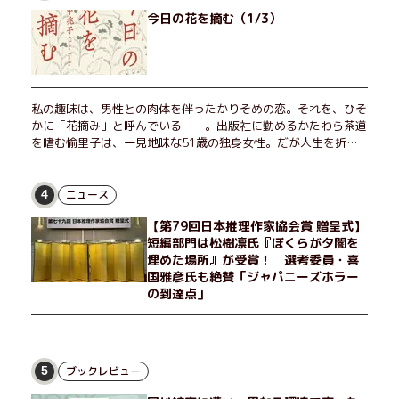
今日の花を摘む（1/3）
私の趣味は、男性との肉体を伴ったかりそめの恋。それを、ひそ
かに「花摘み」と呼んでいる──。出版社に勤めるかたわら茶道
を嗜む愉里子は、一見地味な51歳の独身女性。だが人生を折り
返した今、「今日が一番若い」と日々を謳歌するように花摘みを
愉しんでいた。そんな愉里子の前に初めて、恋の終わりを怖れさ
せる男が現れた。茶の湯の粋人、70歳の万江島だ。だが彼に
ニュース
4
は、ある秘密があった……。自分の心と身体を偽らない女たちの
【第79回日本推理作家協会賞 贈呈式】
姿と、その連帯を描く。赤裸々にして切実な、セクシュアリティ
短編部門は松樹凛氏『ぼくらが夕闇を
をめぐる物語。
埋めた場所』が受賞！ 選考委員・喜
国雅彦氏も絶賛「ジャパニーズホラー
の到達点」
ブックレビュー
5