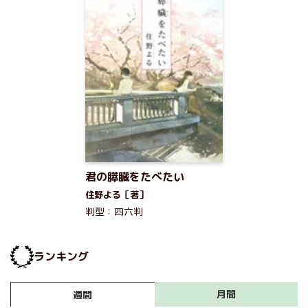
君の膵臓をたべたい
住野よる［著］
判型：四六判
ランキング
月間
週間