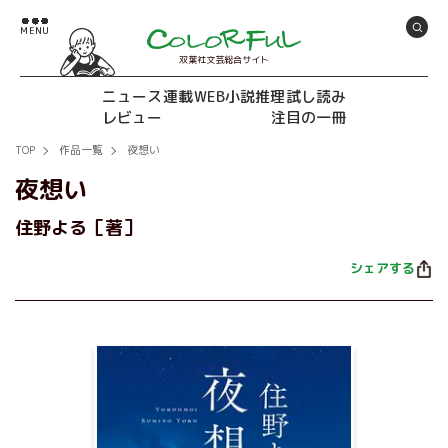
双葉社文芸総合サイト
ニュース
連載
WEB小説推理
試し読み
レビュー
注目の一冊
TOP
作品一覧
夜想い
夜想い
住野よる［著］
シェアする