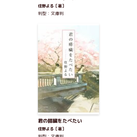
住野よる［著］
判型：文庫判
君の膵臓をたべたい
住野よる［著］
判型：文庫判