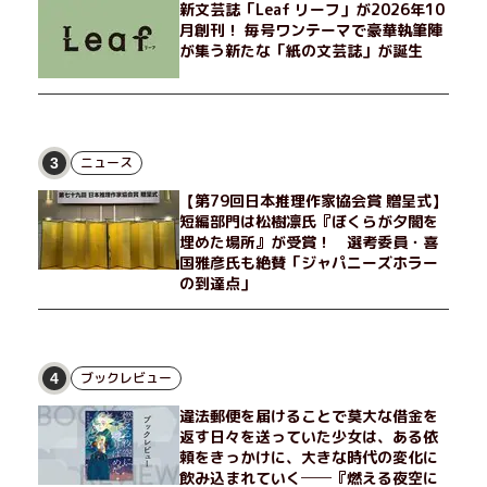
新文芸誌「Leaf リーフ」が2026年10
月創刊！ 毎号ワンテーマで豪華執筆陣
が集う新たな「紙の文芸誌」が誕生
ニュース
3
【第79回日本推理作家協会賞 贈呈式】
短編部門は松樹凛氏『ぼくらが夕闇を
埋めた場所』が受賞！ 選考委員・喜
国雅彦氏も絶賛「ジャパニーズホラー
の到達点」
ブックレビュー
4
違法郵便を届けることで莫大な借金を
返す日々を送っていた少女は、ある依
頼をきっかけに、大きな時代の変化に
飲み込まれていく──『燃える夜空に