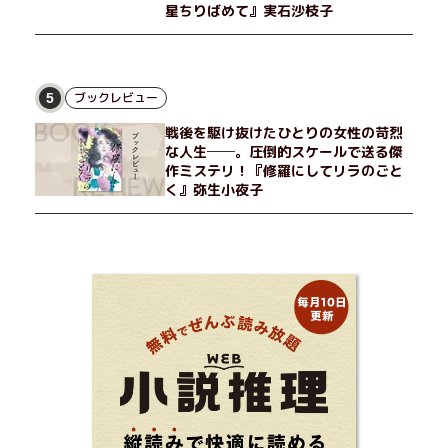
星ちりばめて』実石沙枝子
ブックレビュー
5
戦後を駆け抜けたひとりの女性の苛烈
な人生──。圧倒的スケールで送る傑
作ミステリ！『修羅にしてリラのごと
く』弥生小夜子