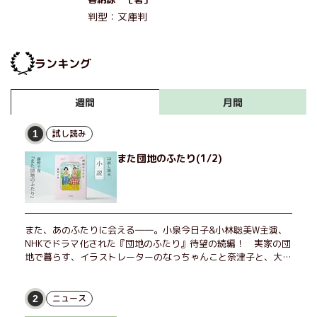
判型：文庫判
ランキング
月間
週間
試し読み
1
また団地のふたり(1/2)
また、あのふたりに会える――。小泉今日子&小林聡美W主演、
NHKでドラマ化された『団地のふたり』待望の続編！ 実家の団
地で暮らす、イラストレーターのなっちゃんこと奈津子と、大学
非常勤講師のノエチこと野枝。フリマアプリの売り上げでちょっ
とした贅沢を楽しんだり、近所のおばちゃんの恋バナを聞いてあ
げたり、部屋でふたりだけの「台湾映画祭」を催したり。50代
ニュース
2
独身、幼なじみの変わらぬ友情とささやかな幸せの日々を描く。