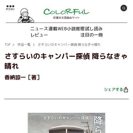
双葉社文芸総合サイト
ニュース
連載
WEB小説推理
試し読み
レビュー
注目の一冊
TOP
作品一覧
さすらいのキャンパー探偵 降らなきゃ晴れ
さすらいのキャンパー探偵 降らなきゃ
晴れ
香納諒一［著］
シェアする