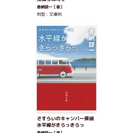
香納諒一［著］
判型：文庫判
さすらいのキャンパー探偵
水平線がきらっきらっ
香納諒一［著］