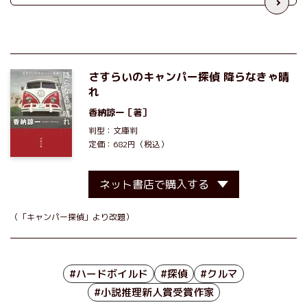
さすらいのキャンパー探偵 降らなきゃ晴
れ
香納諒一
［著］
判型：文庫判
定価：682円（税込）
ネット書店で購入する
（「キャンパー探偵」より改題）
#ハードボイルド
#探偵
#クルマ
#小説推理新人賞受賞作家