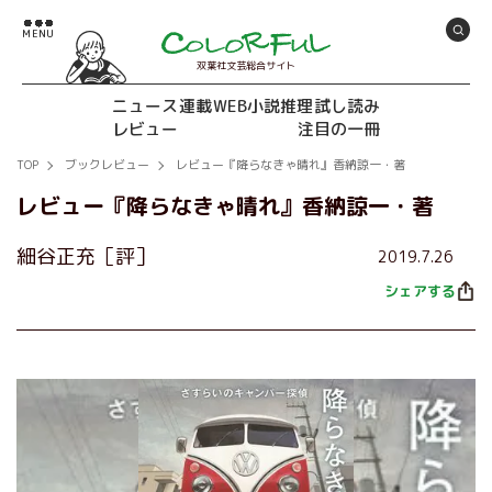
双葉社文芸総合サイト
ニュース
連載
WEB小説推理
試し読み
レビュー
注目の一冊
TOP
ブックレビュー
レビュー『降らなきゃ晴れ』香納諒一・著
レビュー『降らなきゃ晴れ』香納諒一・著
細谷正充［評］
2019.7.26
シェアする