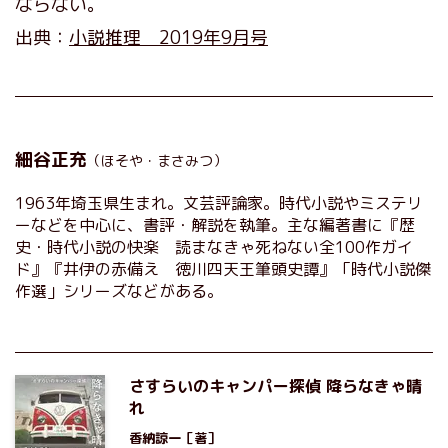
ならない。
出典：
小説推理 2019年9月号
細谷正充
（ほそや・まさみつ）
1963年埼玉県生まれ。文芸評論家。時代小説やミステリ
ーなどを中心に、書評・解説を執筆。主な編著書に『歴
史・時代小説の快楽 読まなきゃ死ねない全100作ガイ
ド』『井伊の赤備え 徳川四天王筆頭史譚』「時代小説傑
作選」シリーズなどがある。
さすらいのキャンパー探偵 降らなきゃ晴
れ
香納諒一
［著］