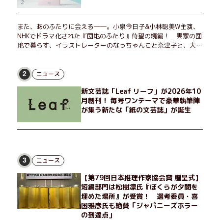
また、あのふたりに会える――。小泉今日子&小林聡美W主演、
NHKでドラマ化された『団地のふたり』待望の続編！ 実家の団
地で暮らす、イラストレーターのなっちゃんこと奈津子と、大学
非常勤講師のノエチこと野枝。フリマアプリの売り上げでちょっ
とした贅沢を楽しんだり、近所のおばちゃんの恋バナを聞いてあ
げたり、部屋でふたりだけの「台湾映画祭」を催したり。50代
ニュース
2
独身、幼なじみの変わらぬ友情とささやかな幸せの日々を描く。
新文芸誌「Leaf リーフ」が2026年10
月創刊！ 毎号ワンテーマで豪華執筆陣
が集う新たな「紙の文芸誌」が誕生
ニュース
3
【第79回日本推理作家協会賞 贈呈式】
短編部門は松樹凛氏『ぼくらが夕闇を
埋めた場所』が受賞！ 選考委員・喜
国雅彦氏も絶賛「ジャパニーズホラー
の到達点」