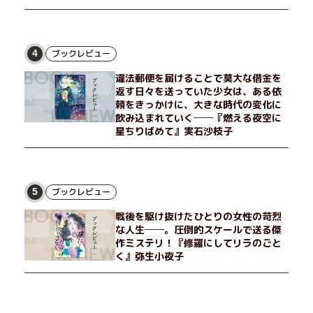
ブックレビュー
4
違法郵便を届けることで莫大な借金を
返す日々を送っていた少女は、ある依
頼をきっかけに、大きな時代の変化に
飲み込まれていく──『燃える夜空に
星ちりばめて』実石沙枝子
ブックレビュー
5
戦後を駆け抜けたひとりの女性の苛烈
な人生──。圧倒的スケールで送る傑
作ミステリ！『修羅にしてリラのごと
く』弥生小夜子