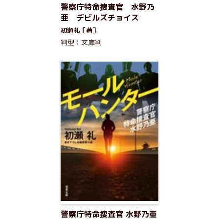
警察庁特命捜査官 水野乃
亜 デビルズチョイス
初瀬礼［著］
判型：文庫判
警察庁特命捜査官 水野乃亜