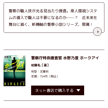
警察の職人技が光る見当たり捜査。衆人環視システ
ムの導入で職人は不要になるのか──？ 近未来を
舞台に描く、新機軸の警察小説シリーズ、開幕！
警察庁特命捜査官 水野乃亜 ホークアイ
初瀬礼
［著］
判型：文庫判
定価：754円（税込）
ネット書店で購入する