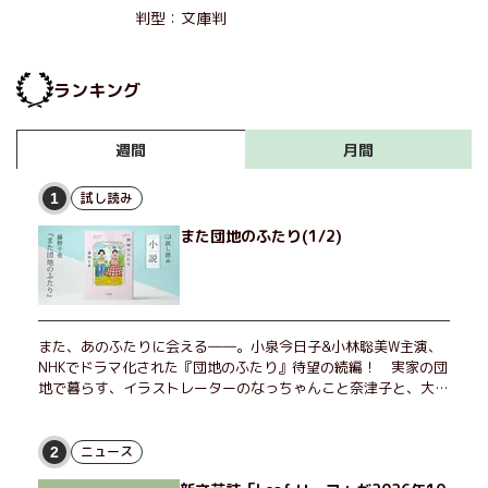
判型：文庫判
ランキング
月間
週間
試し読み
1
また団地のふたり(1/2)
また、あのふたりに会える――。小泉今日子&小林聡美W主演、
NHKでドラマ化された『団地のふたり』待望の続編！ 実家の団
地で暮らす、イラストレーターのなっちゃんこと奈津子と、大学
非常勤講師のノエチこと野枝。フリマアプリの売り上げでちょっ
とした贅沢を楽しんだり、近所のおばちゃんの恋バナを聞いてあ
げたり、部屋でふたりだけの「台湾映画祭」を催したり。50代
ニュース
2
独身、幼なじみの変わらぬ友情とささやかな幸せの日々を描く。