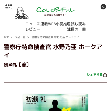
双葉社文芸総合サイト
ニュース
連載
WEB小説推理
試し読み
レビュー
注目の一冊
TOP
作品一覧
警察庁特命捜査官 水野乃亜 ホークアイ
警察庁特命捜査官 水野乃亜 ホークア
イ
初瀬礼［著］
シェアする