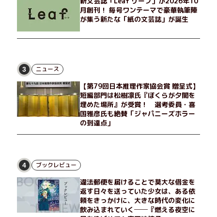
新文芸誌「Leaf リーフ」が2026年10
月創刊！ 毎号ワンテーマで豪華執筆陣
が集う新たな「紙の文芸誌」が誕生
ニュース
3
【第79回日本推理作家協会賞 贈呈式】
短編部門は松樹凛氏『ぼくらが夕闇を
埋めた場所』が受賞！ 選考委員・喜
国雅彦氏も絶賛「ジャパニーズホラー
の到達点」
ブックレビュー
4
違法郵便を届けることで莫大な借金を
返す日々を送っていた少女は、ある依
頼をきっかけに、大きな時代の変化に
飲み込まれていく──『燃える夜空に