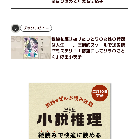
星ちりばめて』実石沙枝子
ブックレビュー
5
戦後を駆け抜けたひとりの女性の苛烈
な人生──。圧倒的スケールで送る傑
作ミステリ！『修羅にしてリラのごと
く』弥生小夜子