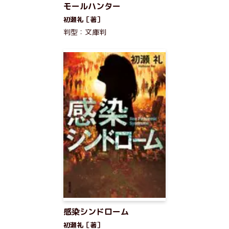
モールハンター
初瀬礼［著］
判型：文庫判
感染シンドローム
初瀬礼［著］