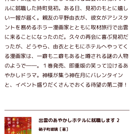
ルに就職した時町見初。ある日、見初のもとに嬉し
い一報が届く。親友の平野由衣が、彼女がアシスタ
ントを務めるホラー漫画家とともに取材旅行で出雲
に来ることになったのだ。久々の再会に喜ぶ見初だ
ったが、どうやら、由衣とともにホテルへやってく
る漫画家は、一癖も二癖もあると噂される謎の人物
のようで――。１巻発売、即重版の笑って泣けるあ
やかしドラマ。神様が集う神在月にバレンタイン
と、イベント盛りだくさんでおくる待望の第二弾！
出雲のあやかしホテルに就職します 2
硝子町玻璃
［著］