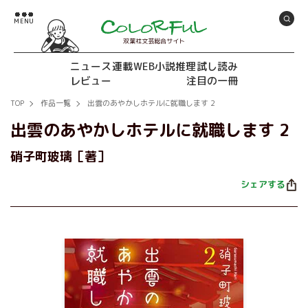
双葉社文芸総合サイト
ニュース
連載
WEB小説推理
試し読み
レビュー
注目の一冊
TOP
作品一覧
出雲のあやかしホテルに就職します 2
出雲のあやかしホテルに就職します 2
硝子町玻璃［著］
シェアする