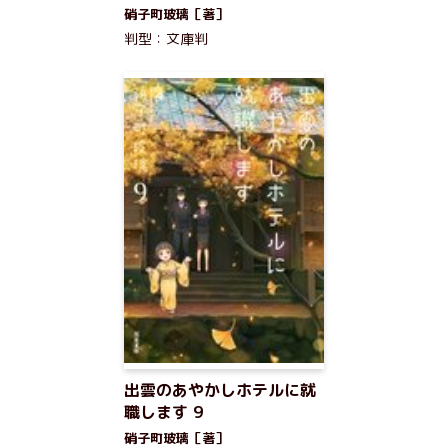
硝子町玻璃［著］
判型：文庫判
出雲のあやかしホテルに就
職します 9
硝子町玻璃［著］