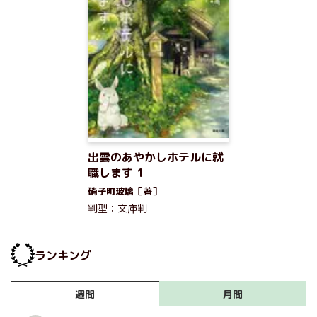
出雲のあやかしホテルに就
職します 1
硝子町玻璃［著］
判型：文庫判
ランキング
月間
週間