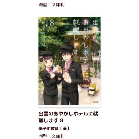
判型：文庫判
出雲のあやかしホテルに就
職します 8
硝子町玻璃［著］
判型：文庫判