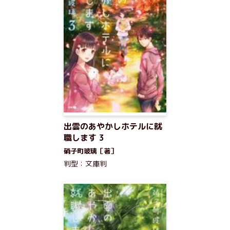
出雲のあやかしホテルに就
職します 3
硝子町玻璃［著］
判型：文庫判