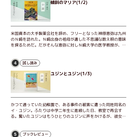
傾斜のマリア(1/2)
米国資本の大手製薬会社を辞め、フリーとなった神原恵弥は九州
のＮ崎を訪れた。Ｎ崎出身の祖母が遺した不思議な数え唄の意味
を探るためだ。だがそんな恵弥に対しＮ崎大学の医学教授が、米
国の監視下に置かれている女性科学者への接触を求めてきた。出
島で見つかったある物質について博士の意見を聞きたいという。
恵弥は、まるで影のような存在の博士とまみえることはできるの
試し読み
4
か？ そして、唄の歌詞「かたむくマリア」に込められた秘密と
ユジンとユジン(1/3)
は？ 謎めいたラストが鮮烈な余韻を残すシリーズ第四作！
かつて通っていた幼稚園で、ある事件の被害に遭った同姓同名の
イ・ユジン。ふたりは中学二年生に進級した日、教室で再会す
る。驚いたユジンはもうひとりのユジンに声をかけるが、彼女は
「人違いだ」と言い張り、さらにあの頃の記憶をすべて喪ってい
て……。韓国で世代を超えて愛され続け、35万部を突破したベス
トセラー小説の邦訳版。
ブックレビュー
5