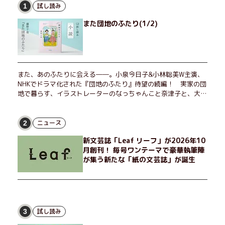
試し読み
1
また団地のふたり(1/2)
また、あのふたりに会える――。小泉今日子&小林聡美W主演、
NHKでドラマ化された『団地のふたり』待望の続編！ 実家の団
地で暮らす、イラストレーターのなっちゃんこと奈津子と、大学
非常勤講師のノエチこと野枝。フリマアプリの売り上げでちょっ
とした贅沢を楽しんだり、近所のおばちゃんの恋バナを聞いてあ
げたり、部屋でふたりだけの「台湾映画祭」を催したり。50代
ニュース
2
独身、幼なじみの変わらぬ友情とささやかな幸せの日々を描く。
新文芸誌「Leaf リーフ」が2026年10
月創刊！ 毎号ワンテーマで豪華執筆陣
が集う新たな「紙の文芸誌」が誕生
試し読み
3