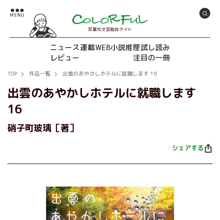
双葉社文芸総合サイト
ニュース
連載
WEB小説推理
試し読み
レビュー
注目の一冊
TOP
作品一覧
出雲のあやかしホテルに就職します 16
出雲のあやかしホテルに就職します
16
硝子町玻璃［著］
シェアする