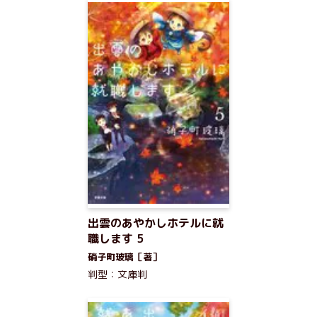
出雲のあやかしホテルに就
職します 5
硝子町玻璃［著］
判型：文庫判