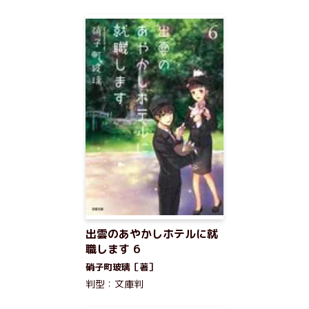
出雲のあやかしホテルに就
職します 6
硝子町玻璃［著］
判型：文庫判