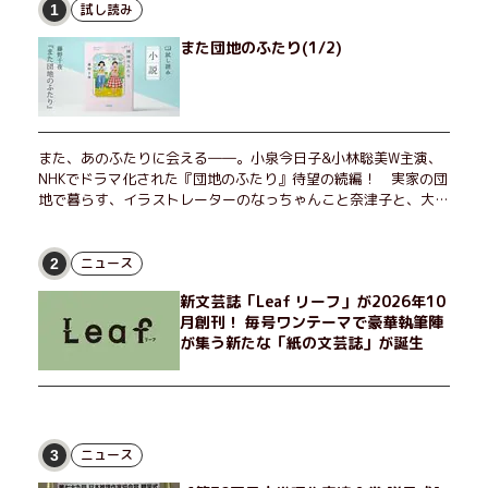
試し読み
1
また団地のふたり(1/2)
また、あのふたりに会える――。小泉今日子&小林聡美W主演、
NHKでドラマ化された『団地のふたり』待望の続編！ 実家の団
地で暮らす、イラストレーターのなっちゃんこと奈津子と、大学
非常勤講師のノエチこと野枝。フリマアプリの売り上げでちょっ
とした贅沢を楽しんだり、近所のおばちゃんの恋バナを聞いてあ
げたり、部屋でふたりだけの「台湾映画祭」を催したり。50代
ニュース
2
独身、幼なじみの変わらぬ友情とささやかな幸せの日々を描く。
新文芸誌「Leaf リーフ」が2026年10
月創刊！ 毎号ワンテーマで豪華執筆陣
が集う新たな「紙の文芸誌」が誕生
ニュース
3