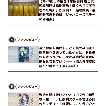
【第79回日本推理作家協会賞 贈呈式】
短編部門は松樹凛氏『ぼくらが夕闇を
埋めた場所』が受賞！ 選考委員・喜
国雅彦氏も絶賛「ジャパニーズホラー
の到達点」
ブックレビュー
4
違法郵便を届けることで莫大な借金を
返す日々を送っていた少女は、ある依
頼をきっかけに、大きな時代の変化に
飲み込まれていく──『燃える夜空に
星ちりばめて』実石沙枝子
ブックレビュー
5
戦後を駆け抜けたひとりの女性の苛烈
な人生──。圧倒的スケールで送る傑
作ミステリ！『修羅にしてリラのごと