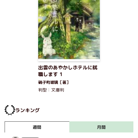
出雲のあやかしホテルに就
職します 1
硝子町玻璃［著］
判型：文庫判
ランキング
月間
週間