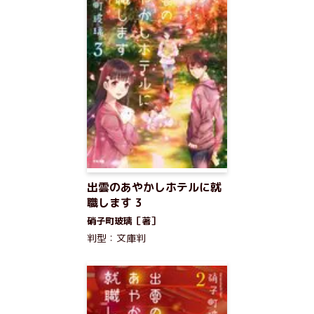
出雲のあやかしホテルに就
職します 3
硝子町玻璃［著］
判型：文庫判