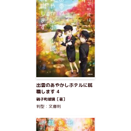
出雲のあやかしホテルに就
職します 4
硝子町玻璃［著］
判型：文庫判