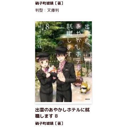
硝子町玻璃［著］
判型：文庫判
出雲のあやかしホテルに就
職します 8
硝子町玻璃［著］