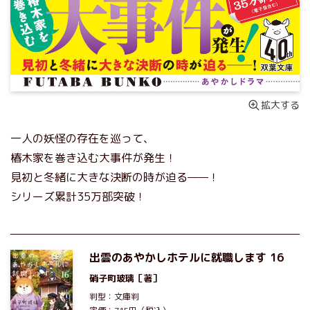
拡大する
一人の妖怪の存在を巡って、
椿木家を巻き込む大事件が発生！
見初と冬緒に大きな決断の時が迫る——！
シリーズ累計35万部突破！
出雲のあやかしホテルに就職します 16
硝子町玻璃
［著］
判型：文庫判