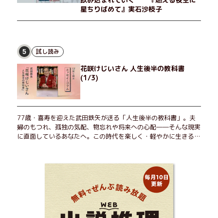
星ちりばめて』実石沙枝子
試し読み
5
花咲けじいさん 人生後半の教科書
(1/3)
77歳・喜寿を迎えた武田鉄矢が送る「人生後半の教科書」。夫
婦のもつれ、孤独の気配、物忘れや将来への心配――そんな現実
に直面しているあなたへ。この時代を楽しく・軽やかに生きるヒ
ントを独自の切り口で綴る。長年の読書で得た知見や自身の経験
をもとに繰り出される持論は説得力満点。まだまだ人生これか
ら！ 読むだけで前向きになれる一冊。