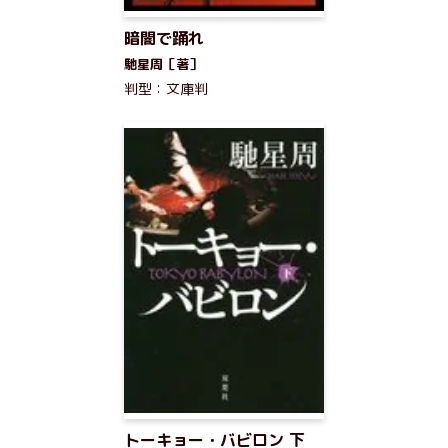
暗闇で踊れ
馳星周［著］
判型：文庫判
トーキョー・バビロン 下