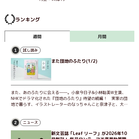
ランキング
月間
週間
試し読み
1
また団地のふたり(1/2)
また、あのふたりに会える――。小泉今日子&小林聡美W主演、
NHKでドラマ化された『団地のふたり』待望の続編！ 実家の団
地で暮らす、イラストレーターのなっちゃんこと奈津子と、大学
非常勤講師のノエチこと野枝。フリマアプリの売り上げでちょっ
とした贅沢を楽しんだり、近所のおばちゃんの恋バナを聞いてあ
げたり、部屋でふたりだけの「台湾映画祭」を催したり。50代
ニュース
2
独身、幼なじみの変わらぬ友情とささやかな幸せの日々を描く。
新文芸誌「Leaf リーフ」が2026年10