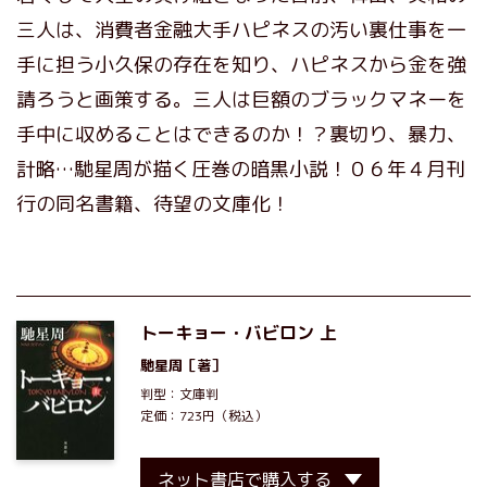
三人は、消費者金融大手ハピネスの汚い裏仕事を一
手に担う小久保の存在を知り、ハピネスから金を強
請ろうと画策する。三人は巨額のブラックマネーを
手中に収めることはできるのか！？裏切り、暴力、
計略…馳星周が描く圧巻の暗黒小説！０６年４月刊
行の同名書籍、待望の文庫化！
トーキョー・バビロン 上
馳星周
［著］
判型：文庫判
定価：723円（税込）
ネット書店で購入する