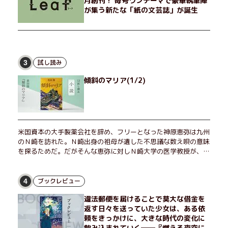
月創刊！ 毎号ワンテーマで豪華執筆陣
が集う新たな「紙の文芸誌」が誕生
試し読み
3
傾斜のマリア(1/2)
米国資本の大手製薬会社を辞め、フリーとなった神原恵弥は九州
のＮ崎を訪れた。Ｎ崎出身の祖母が遺した不思議な数え唄の意味
を探るためだ。だがそんな恵弥に対しＮ崎大学の医学教授が、米
国の監視下に置かれている女性科学者への接触を求めてきた。出
島で見つかったある物質について博士の意見を聞きたいという。
恵弥は、まるで影のような存在の博士とまみえることはできるの
ブックレビュー
4
か？ そして、唄の歌詞「かたむくマリア」に込められた秘密と
違法郵便を届けることで莫大な借金を
は？ 謎めいたラストが鮮烈な余韻を残すシリーズ第四作！
返す日々を送っていた少女は、ある依
頼をきっかけに、大きな時代の変化に
飲み込まれていく──『燃える夜空に