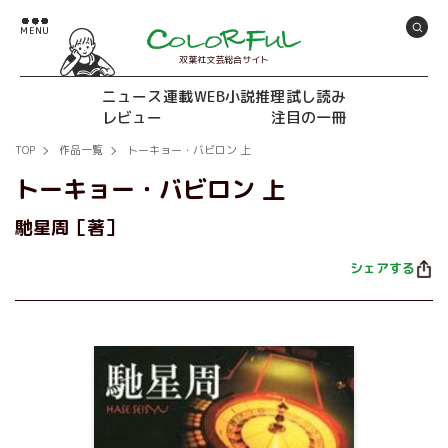
双葉社文芸総合サイト
ニュース
連載
WEB小説推理
試し読み
レビュー
注目の一冊
TOP
作品一覧
トーキョー・バビロン 上
トーキョー・バビロン 上
馳星周［著］
シェアする