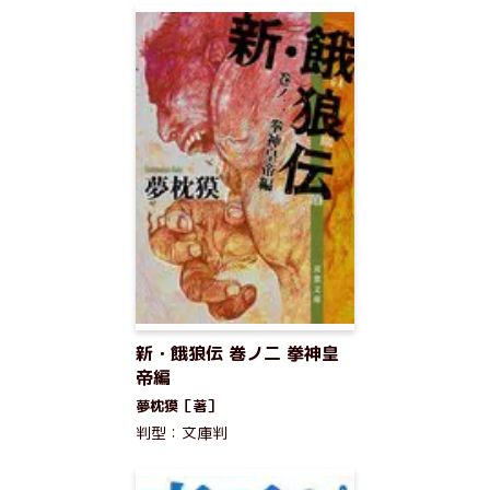
新・餓狼伝 巻ノ二 拳神皇
帝編
夢枕獏［著］
判型：文庫判