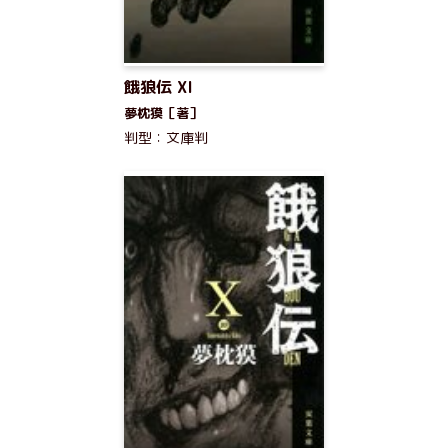
餓狼伝 XI
夢枕獏［著］
判型：文庫判