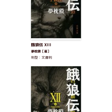
餓狼伝 XIII
夢枕獏［著］
判型：文庫判