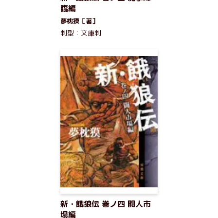
臨編
夢枕獏［著］
判型：文庫判
新・餓狼伝 巻ノ四 闘人市
場編