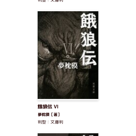
餓狼伝 VI
夢枕獏［著］
判型：文庫判