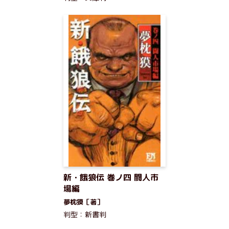
新・餓狼伝 巻ノ四 闘人市
場編
夢枕獏［著］
判型：新書判