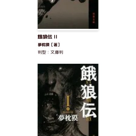
餓狼伝 II
夢枕獏［著］
判型：文庫判