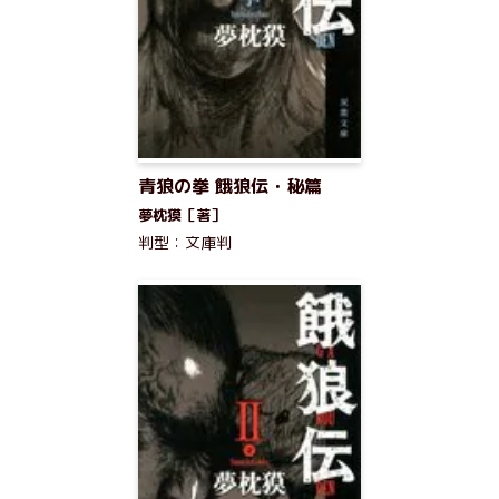
青狼の拳 餓狼伝・秘篇
夢枕獏［著］
判型：文庫判