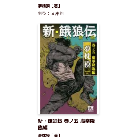
夢枕獏［著］
判型：文庫判
新・餓狼伝 巻ノ五 魔拳降
臨編
夢枕獏［著］