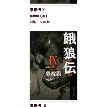
餓狼伝 X
夢枕獏［著］
判型：文庫判
餓狼伝 IX