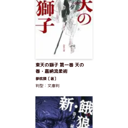
東天の獅子 第一巻 天の
巻・嘉納流柔術
夢枕獏［著］
判型：文庫判