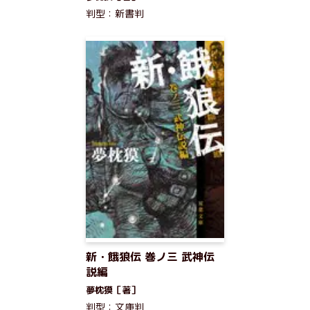
判型：新書判
新・餓狼伝 巻ノ三 武神伝
説編
夢枕獏［著］
判型：文庫判