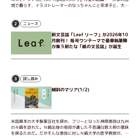
地で暮らす、イラストレーターのなっちゃんこと奈津子と、大学
非常勤講師のノエチこと野枝。フリマアプリの売り上げでちょっ
とした贅沢を楽しんだり、近所のおばちゃんの恋バナを聞いてあ
げたり、部屋でふたりだけの「台湾映画祭」を催したり。50代
ニュース
2
独身、幼なじみの変わらぬ友情とささやかな幸せの日々を描く。
新文芸誌「Leaf リーフ」が2026年10
月創刊！ 毎号ワンテーマで豪華執筆陣
が集う新たな「紙の文芸誌」が誕生
試し読み
3
傾斜のマリア(1/2)
米国資本の大手製薬会社を辞め、フリーとなった神原恵弥は九州
のＮ崎を訪れた。Ｎ崎出身の祖母が遺した不思議な数え唄の意味
を探るためだ。だがそんな恵弥に対しＮ崎大学の医学教授が、米
国の監視下に置かれている女性科学者への接触を求めてきた。出