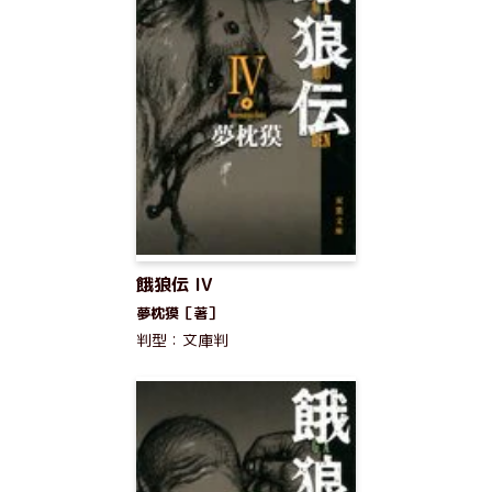
餓狼伝 IV
夢枕獏［著］
判型：文庫判