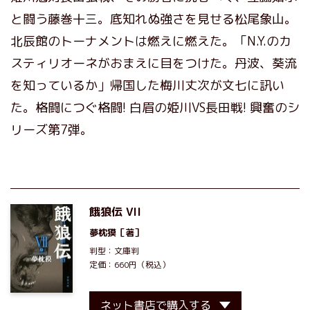
と闘う藤巻十三。底知れぬ強さを見せる松尾象山。
北辰館のトーナメントは燃えに燃えた。「N.Y.のカ
スティリオーネがおまえに目をつけた。丹波、葵流
を知っているか」帰国した梅川丈次が文七に訊い
た。格闘につぐ格闘! 白眉の姫川VS長田戦! 興奮のシ
リーズ第7弾。
餓狼伝 VII
夢枕獏
［著］
判型：文庫判
定価：660円（税込）
ネット書店で購入する