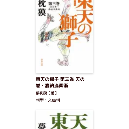
東天の獅子 第三巻 天の
巻・嘉納流柔術
夢枕獏［著］
判型：文庫判