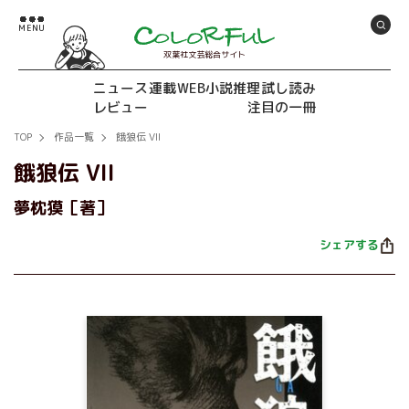
双葉社文芸総合サイト
ニュース
連載
WEB小説推理
試し読み
レビュー
注目の一冊
TOP
作品一覧
餓狼伝 VII
餓狼伝 VII
夢枕獏［著］
シェアする