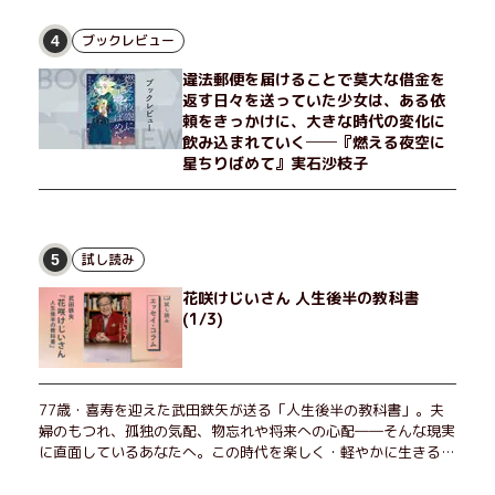
島で見つかったある物質について博士の意見を聞きたいという。
恵弥は、まるで影のような存在の博士とまみえることはできるの
ブックレビュー
4
か？ そして、唄の歌詞「かたむくマリア」に込められた秘密と
違法郵便を届けることで莫大な借金を
は？ 謎めいたラストが鮮烈な余韻を残すシリーズ第四作！
返す日々を送っていた少女は、ある依
頼をきっかけに、大きな時代の変化に
飲み込まれていく──『燃える夜空に
星ちりばめて』実石沙枝子
試し読み
5
花咲けじいさん 人生後半の教科書
(1/3)
77歳・喜寿を迎えた武田鉄矢が送る「人生後半の教科書」。夫
婦のもつれ、孤独の気配、物忘れや将来への心配――そんな現実
に直面しているあなたへ。この時代を楽しく・軽やかに生きるヒ
ントを独自の切り口で綴る。長年の読書で得た知見や自身の経験
をもとに繰り出される持論は説得力満点。まだまだ人生これか