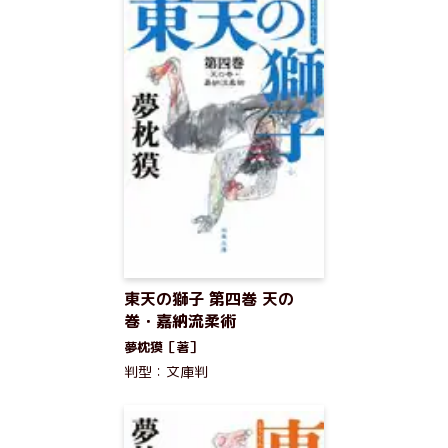
東天の獅子 第四巻 天の
巻・嘉納流柔術
夢枕獏［著］
判型：文庫判