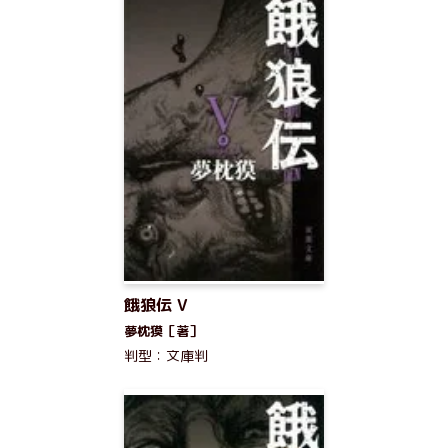
餓狼伝 V
夢枕獏［著］
判型：文庫判