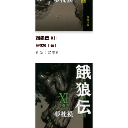
餓狼伝 XII
夢枕獏［著］
判型：文庫判