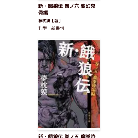
新・餓狼伝 巻ノ六 変幻鬼
骨編
夢枕獏［著］
判型：新書判
新・餓狼伝 巻ノ五 魔拳降