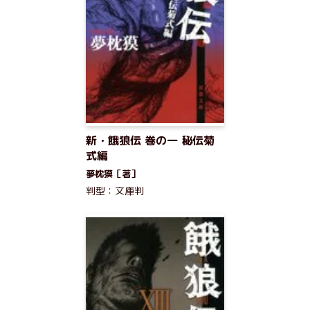
新・餓狼伝 巻の一 秘伝菊
式編
夢枕獏［著］
判型：文庫判