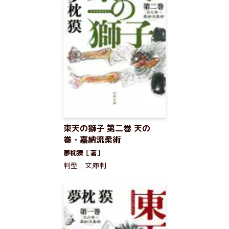
東天の獅子 第二巻 天の
巻・嘉納流柔術
夢枕獏［著］
判型：文庫判