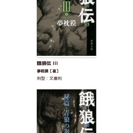
餓狼伝 III
夢枕獏［著］
判型：文庫判