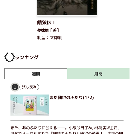
餓狼伝 I
夢枕獏［著］
判型：文庫判
ランキング
月間
週間
試し読み
1
また団地のふたり(1/2)
また、あのふたりに会える――。小泉今日子&小林聡美W主演、
NHKでドラマ化された『団地のふたり』待望の続編！ 実家の団