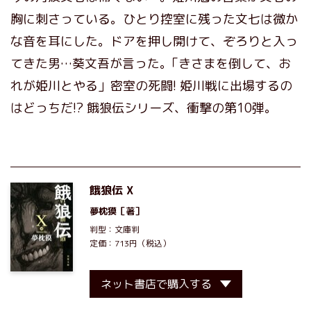
胸に刺さっている。ひとり控室に残った文七は微か
な音を耳にした。ドアを押し開けて、ぞろりと入っ
てきた男…葵文吾が言った｡「きさまを倒して、お
れが姫川とやる」密室の死闘! 姫川戦に出場するの
はどっちだ!? 餓狼伝シリーズ、衝撃の第10弾。
餓狼伝 X
夢枕獏
［著］
判型：文庫判
定価：713円（税込）
ネット書店で購入する