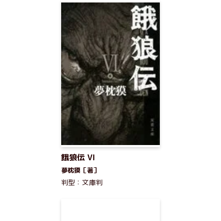
餓狼伝 VI
夢枕獏［著］
判型：文庫判