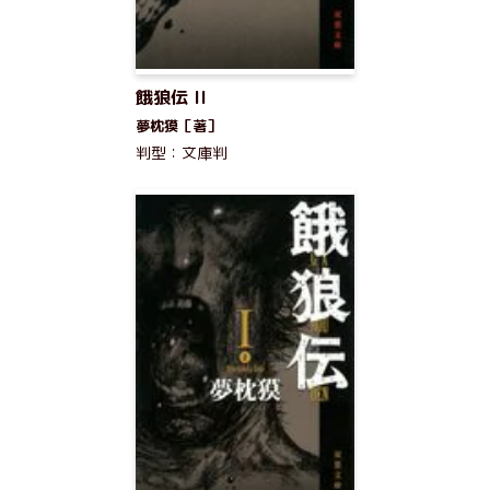
餓狼伝 II
夢枕獏［著］
判型：文庫判