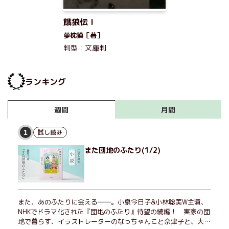
餓狼伝 I
夢枕獏［著］
判型：文庫判
ランキング
月間
週間
試し読み
1
また団地のふたり(1/2)
また、あのふたりに会える――。小泉今日子&小林聡美W主演、
NHKでドラマ化された『団地のふたり』待望の続編！ 実家の団
地で暮らす、イラストレーターのなっちゃんこと奈津子と、大学