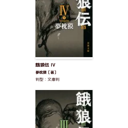
餓狼伝 IV
夢枕獏［著］
判型：文庫判