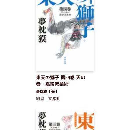
東天の獅子 第四巻 天の
巻・嘉納流柔術
夢枕獏［著］
判型：文庫判