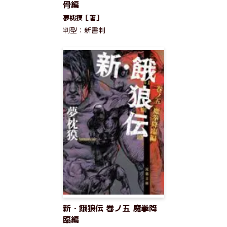
骨編
夢枕獏［著］
判型：新書判
新・餓狼伝 巻ノ五 魔拳降
臨編