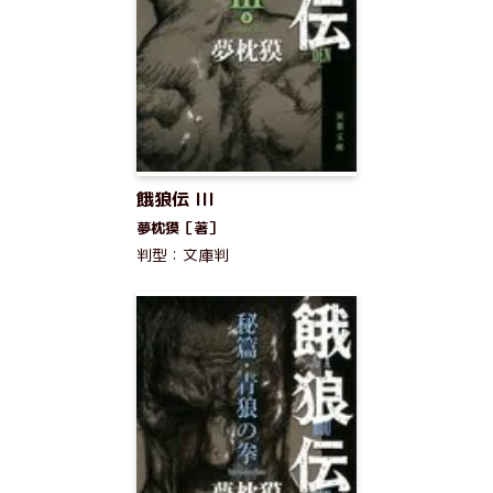
餓狼伝 III
夢枕獏［著］
判型：文庫判