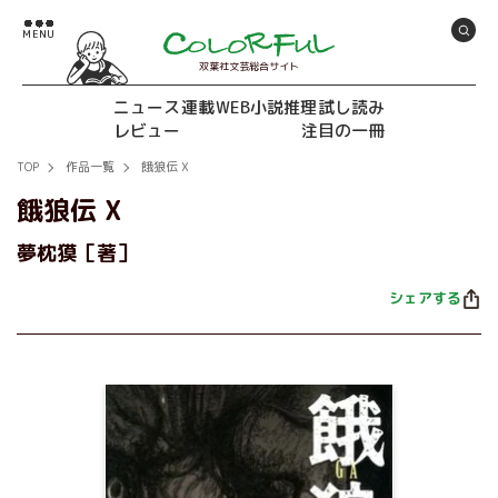
双葉社文芸総合サイト
ニュース
連載
WEB小説推理
試し読み
レビュー
注目の一冊
TOP
作品一覧
餓狼伝 X
餓狼伝 X
夢枕獏［著］
シェアする