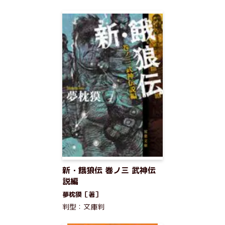
新・餓狼伝 巻ノ三 武神伝
説編
夢枕獏［著］
判型：文庫判