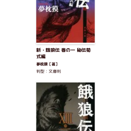
新・餓狼伝 巻の一 秘伝菊
式編
夢枕獏［著］
判型：文庫判