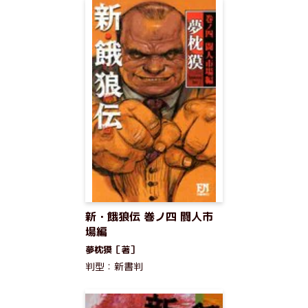
新・餓狼伝 巻ノ四 闘人市
場編
夢枕獏［著］
判型：新書判