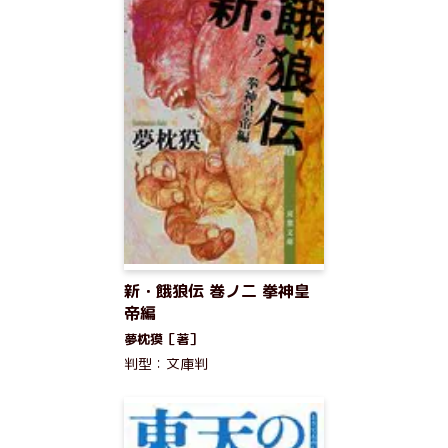
新・餓狼伝 巻ノ二 拳神皇
帝編
夢枕獏［著］
判型：文庫判