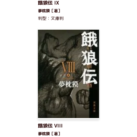
餓狼伝 IX
夢枕獏［著］
判型：文庫判
餓狼伝 VIII
夢枕獏［著］