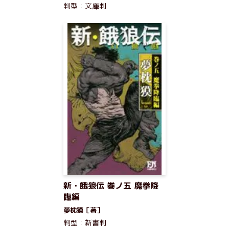
判型：文庫判
新・餓狼伝 巻ノ五 魔拳降
臨編
夢枕獏［著］
判型：新書判