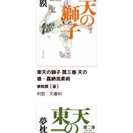
東天の獅子 第三巻 天の
巻・嘉納流柔術
夢枕獏［著］
判型：文庫判