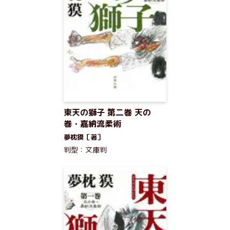
東天の獅子 第二巻 天の
巻・嘉納流柔術
夢枕獏［著］
判型：文庫判