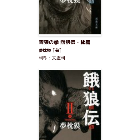
青狼の拳 餓狼伝・秘篇
夢枕獏［著］
判型：文庫判