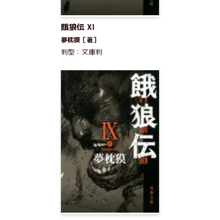
餓狼伝 XI
夢枕獏［著］
判型：文庫判