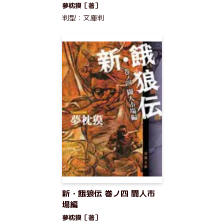
夢枕獏［著］
判型：文庫判
新・餓狼伝 巻ノ四 闘人市
場編
夢枕獏［著］