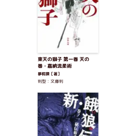
東天の獅子 第一巻 天の
巻・嘉納流柔術
夢枕獏［著］
判型：文庫判