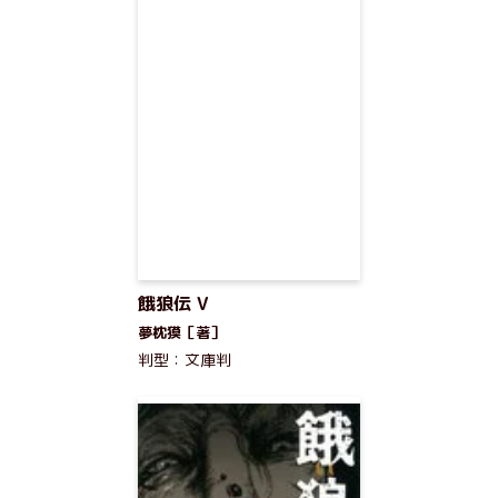
餓狼伝 V
夢枕獏［著］
判型：文庫判