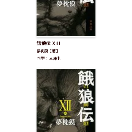
餓狼伝 XIII
夢枕獏［著］
判型：文庫判