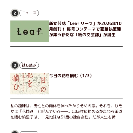
非常勤講師のノエチこと野枝。フリマアプリの売り上げでちょっ
とした贅沢を楽しんだり、近所のおばちゃんの恋バナを聞いてあ
げたり、部屋でふたりだけの「台湾映画祭」を催したり。50代
ニュース
2
独身、幼なじみの変わらぬ友情とささやかな幸せの日々を描く。
新文芸誌「Leaf リーフ」が2026年10
月創刊！ 毎号ワンテーマで豪華執筆陣
が集う新たな「紙の文芸誌」が誕生
試し読み
3
今日の花を摘む（1/3）
私の趣味は、男性との肉体を伴ったかりそめの恋。それを、ひそ
かに「花摘み」と呼んでいる──。出版社に勤めるかたわら茶道
を嗜む愉里子は、一見地味な51歳の独身女性。だが人生を折り
返した今、「今日が一番若い」と日々を謳歌するように花摘みを
愉しんでいた。そんな愉里子の前に初めて、恋の終わりを怖れさ