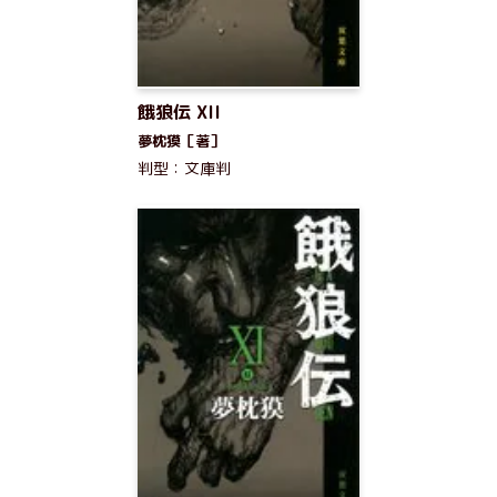
餓狼伝 XII
夢枕獏［著］
判型：文庫判