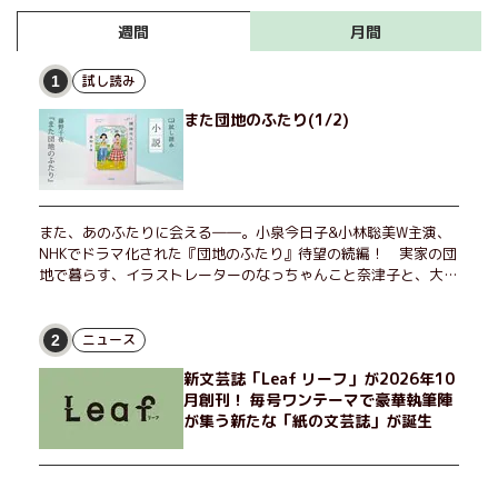
に方」実用エッセイなど、
双葉社の魅力的な9月新刊
月間
週間
をご紹介！
試し読み
1
また団地のふたり(1/2)
また、あのふたりに会える――。小泉今日子&小林聡美W主演、
NHKでドラマ化された『団地のふたり』待望の続編！ 実家の団
地で暮らす、イラストレーターのなっちゃんこと奈津子と、大学
非常勤講師のノエチこと野枝。フリマアプリの売り上げでちょっ
とした贅沢を楽しんだり、近所のおばちゃんの恋バナを聞いてあ
げたり、部屋でふたりだけの「台湾映画祭」を催したり。50代
ニュース
2
独身、幼なじみの変わらぬ友情とささやかな幸せの日々を描く。
新文芸誌「Leaf リーフ」が2026年10
月創刊！ 毎号ワンテーマで豪華執筆陣
が集う新たな「紙の文芸誌」が誕生