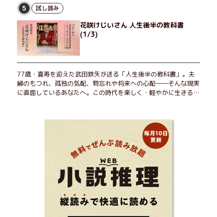
試し読み
5
花咲けじいさん 人生後半の教科書
(1/3)
77歳・喜寿を迎えた武田鉄矢が送る「人生後半の教科書」。夫
婦のもつれ、孤独の気配、物忘れや将来への心配――そんな現実
に直面しているあなたへ。この時代を楽しく・軽やかに生きるヒ
ントを独自の切り口で綴る。長年の読書で得た知見や自身の経験
をもとに繰り出される持論は説得力満点。まだまだ人生これか
ら！ 読むだけで前向きになれる一冊。