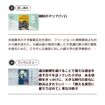
試し読み
3
傾斜のマリア(1/2)
米国資本の大手製薬会社を辞め、フリーとなった神原恵弥は九州
のＮ崎を訪れた。Ｎ崎出身の祖母が遺した不思議な数え唄の意味
を探るためだ。だがそんな恵弥に対しＮ崎大学の医学教授が、米
国の監視下に置かれている女性科学者への接触を求めてきた。出
島で見つかったある物質について博士の意見を聞きたいという。
恵弥は、まるで影のような存在の博士とまみえることはできるの
ブックレビュー
4
か？ そして、唄の歌詞「かたむくマリア」に込められた秘密と
違法郵便を届けることで莫大な借金を
は？ 謎めいたラストが鮮烈な余韻を残すシリーズ第四作！
返す日々を送っていた少女は、ある依
頼をきっかけに、大きな時代の変化に
飲み込まれていく──『燃える夜空に
星ちりばめて』実石沙枝子