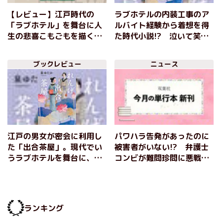
【レビュー】江戸時代の
ラブホテルの内装工事のア
「ラブホテル」を舞台に人
ルバイト経験から着想を得
生の悲喜こもごもを描く、
た時代小説!? 泣いて笑っ
泉ゆたかの『れんげ出合茶
て働いて、江戸の「訳ア
屋』
リ」女たちが元気をくれる
ブックレビュー
ニュース
『れんげ出合茶屋』。泉ゆ
たかインタビュー
江戸の男女が密会に利用し
パワハラ告発があったのに
た「出合茶屋」。現代でい
被害者がいない!? 弁護士
うラブホテルを舞台に、訳
コンビが難問珍問に悪戦苦
アリ女たちが人生を切り拓
闘するリーガルミステリー
いていく！ 喧嘩して笑っ
や、現代のおひとり様がい
て泣いて仕事して──チア
かに「部屋で腐らず」に綺
フル時代小説『れんげ出合
麗に人生を閉じるかをユー
ランキング
茶屋』泉ゆたか
モアたっぷりに綴った「死