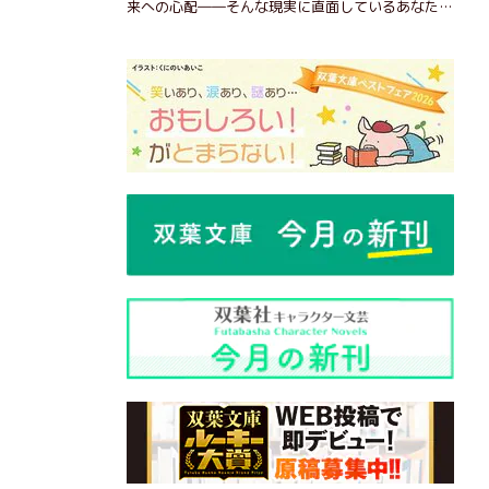
来への心配――そんな現実に直面しているあなた
へ。この時代を楽しく・軽やかに生きるヒントを独
自の切り口で綴る。長年の読書で得た知見や自身の
経験をもとに繰り出される持論は説得力満点。まだ
まだ人生これから！ 読むだけで前向きになれる一
冊。