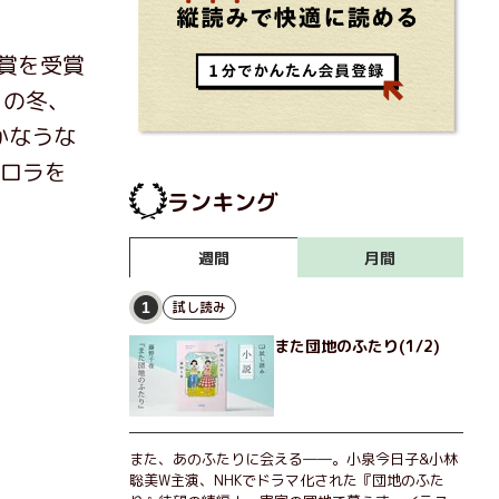
賞を受賞
この冬、
かなうな
ーロラを
ランキング
月間
週間
試し読み
1
また団地のふたり(1/2)
また、あのふたりに会える――。小泉今日子&小林
聡美W主演、NHKでドラマ化された『団地のふた