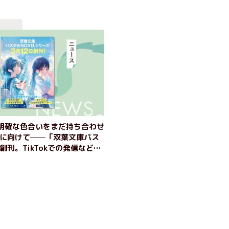
明確な色合いをまだ持ち合わせ
代に向けて──「双葉文庫パス
」創刊。TikTokでの発信など体
供も