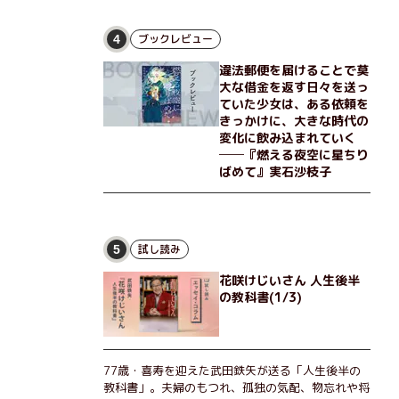
な恵弥に対しＮ崎大学の医学教授が、米国の監視下
に置かれている女性科学者への接触を求めてきた。
出島で見つかったある物質について博士の意見を聞
ブックレビュー
4
きたいという。恵弥は、まるで影のような存在の博
違法郵便を届けることで莫
士とまみえることはできるのか？ そして、唄の歌
大な借金を返す日々を送っ
詞「かたむくマリア」に込められた秘密とは？ 謎
ていた少女は、ある依頼を
めいたラストが鮮烈な余韻を残すシリーズ第四作！
きっかけに、大きな時代の
変化に飲み込まれていく
──『燃える夜空に星ちり
ばめて』実石沙枝子
試し読み
5
花咲けじいさん 人生後半
の教科書(1/3)
77歳・喜寿を迎えた武田鉄矢が送る「人生後半の
教科書」。夫婦のもつれ、孤独の気配、物忘れや将