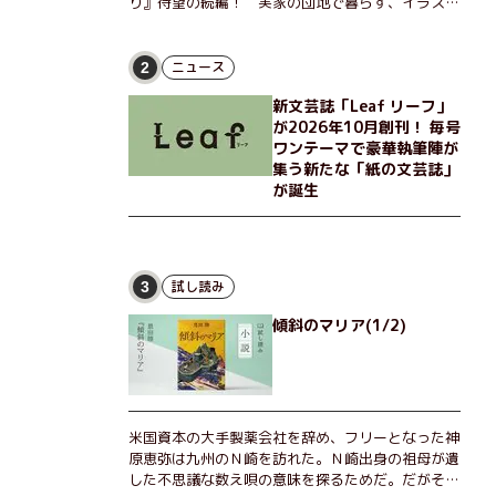
り』待望の続編！ 実家の団地で暮らす、イラスト
レーターのなっちゃんこと奈津子と、大学非常勤講
師のノエチこと野枝。フリマアプリの売り上げでち
ょっとした贅沢を楽しんだり、近所のおばちゃんの
ニュース
2
恋バナを聞いてあげたり、部屋でふたりだけの「台
新文芸誌「Leaf リーフ」
湾映画祭」を催したり。50代独身、幼なじみの変
が2026年10月創刊！ 毎号
わらぬ友情とささやかな幸せの日々を描く。
ワンテーマで豪華執筆陣が
集う新たな「紙の文芸誌」
が誕生
試し読み
3
傾斜のマリア(1/2)
米国資本の大手製薬会社を辞め、フリーとなった神
原恵弥は九州のＮ崎を訪れた。Ｎ崎出身の祖母が遺
した不思議な数え唄の意味を探るためだ。だがそん