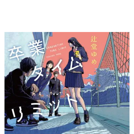
辻堂ゆめ『卒業タイムリミット』
ランキング
月間
週間
試し読み
1
また団地のふたり(1/2)
また、あのふたりに会える――。小泉今日子&小林聡美W主演、