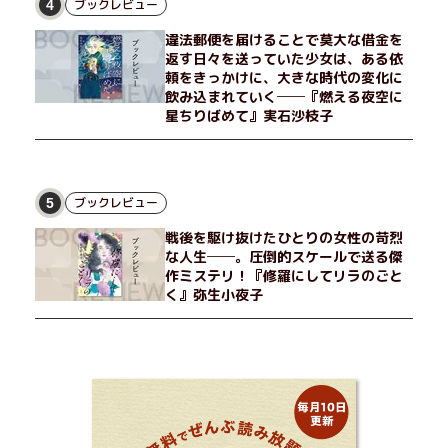
ブックレビュー
4
違法郵便を届けることで莫大な借金を
返す日々を送っていた少女は、ある依
頼をきっかけに、大きな時代の変化に
飲み込まれていく──『燃える夜空に
星ちりばめて』実石沙枝子
ブックレビュー
5
戦後を駆け抜けたひとりの女性の苛烈
な人生──。圧倒的スケールで送る傑
作ミステリ！『修羅にしてリラのごと
く』弥生小夜子