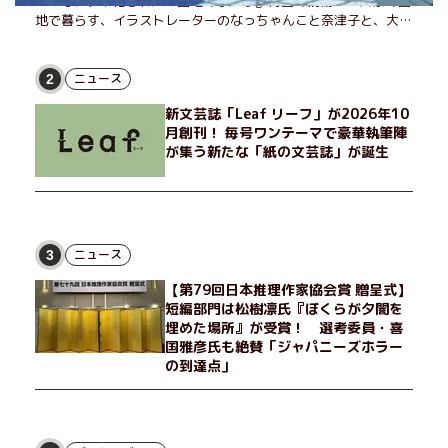
NHKでドラマ化された『団地のふたり』待望の続編！ 実家の団
地で暮らす、イラストレーターのなっちゃんこと奈津子と、大学
非常勤講師のノエチこと野枝。フリマアプリの売り上げでちょっ
とした贅沢を楽しんだり、近所のおばちゃんの恋バナを聞いてあ
げたり、部屋でふたりだけの「台湾映画祭」を催したり。50代
ニュース
2
独身、幼なじみの変わらぬ友情とささやかな幸せの日々を描く。
新文芸誌「Leaf リーフ」が2026年10
月創刊！ 毎号ワンテーマで豪華執筆陣
が集う新たな「紙の文芸誌」が誕生
ニュース
3
【第79回日本推理作家協会賞 贈呈式】
短編部門は松樹凛氏『ぼくらが夕闇を
埋めた場所』が受賞！ 選考委員・喜
国雅彦氏も絶賛「ジャパニーズホラー
の到達点」