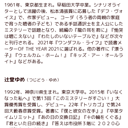
1961年、東京都生まれ。早稲田大学卒業。シナリオライ
ターとして活躍の後、松本清張賞に応募した『デフ・ヴォ
イス』で、作家デビュー。 コーダ（ろう者の両親の家庭
で育った聴者の子ども）である手話通訳士を主人公にした
ミステリーで話題となり、続編の『龍の耳を君に』『慟哭
は聴こえない』『わたしのいないテーブルで』などが次々
と刊行される。 2021年『ワンダフル・ライフ』で読書メ
ーターOF THE YEAR 2021に選ばれる。他の著作に『漂う
子』『ウェルカム・ホーム！』『キッズ・アー・オールラ
イト』などがある。
辻堂ゆめ
（つじどう・ゆめ）
1992年、神奈川県生まれ。東京大学卒。2015年『いなく
なった私へ』で第13回「このミステリーがすごい！」大
賞優秀賞を受賞し、デビュー。22年『トリカゴ』で第24
回大藪春彦賞受賞。著書に『僕と彼女の左手』』『卒業タ
イムリミット』『あの日の交換日記』『十の輪をくぐる』
『君といた日の続き』『答えは市役所３階に ２０２０心