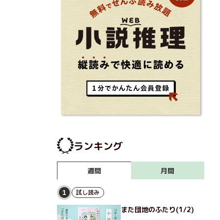
ランキング
月間
週間
試し読み
1
また団地のふたり(1/2)