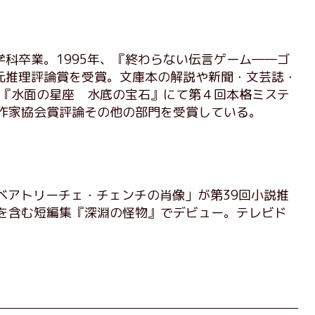
科卒業。1995年、『終わらない伝言ゲーム――ゴ
元推理評論賞を受賞。文庫本の解説や新聞・文芸誌・
年『水面の星座 水底の宝石』にて第４回本格ミステ
理作家協会賞評論その他の部門を受賞している。
に「ベアトリーチェ・チェンチの肖像」が第39回小説推
作を含む短編集『深淵の怪物』でデビュー。テレビド
。