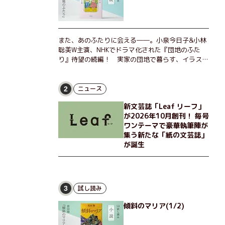
また、あのふたりに会える――。小泉今日子&小林
聡美W主演、NHKでドラマ化された『団地のふた
り』待望の続編！ 実家の団地で暮らす、イラスト
レーターのなっちゃんこと奈津子と、大学非常勤講
師のノエチこと野枝。フリマアプリの売り上げでち
ょっとした贅沢を楽しんだり、近所のおばちゃんの
ニュース
2
恋バナを聞いてあげたり、部屋でふたりだけの「台
新文芸誌「Leaf リーフ」
湾映画祭」を催したり。50代独身、幼なじみの変
が2026年10月創刊！ 毎号
わらぬ友情とささやかな幸せの日々を描く。
ワンテーマで豪華執筆陣が
集う新たな「紙の文芸誌」
が誕生
試し読み
3
傾斜のマリア(1/2)