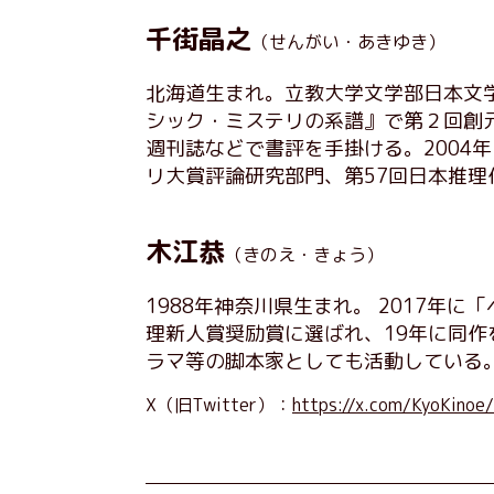
千街晶之
（せんがい・あきゆき）
北海道生まれ。立教大学文学部日本文学
シック・ミステリの系譜』で第２回創
週刊誌などで書評を手掛ける。2004
リ大賞評論研究部門、第57回日本推
木江恭
（きのえ・きょう）
1988年神奈川県生まれ。 2017年
理新人賞奨励賞に選ばれ、19年に同
ラマ等の脚本家としても活動している
X（旧Twitter）：
https://x.com/KyoKinoe/