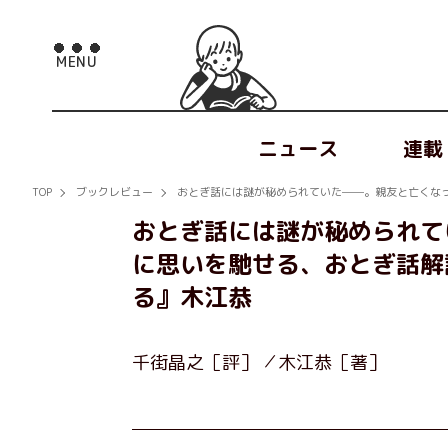
ニュース
連載
TOP
ブックレビュー
おとぎ話には謎が秘められていた──。親友と亡くな
おとぎ話には謎が秘められて
に思いを馳せる、おとぎ話解
る』木江恭
千街晶之［評］
木江恭［著］