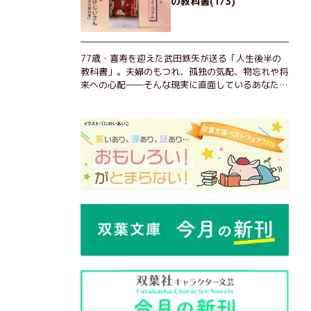
の教科書(1/3)
77歳・喜寿を迎えた武田鉄矢が送る「人生後半の
教科書」。夫婦のもつれ、孤独の気配、物忘れや将
来への心配――そんな現実に直面しているあなた
へ。この時代を楽しく・軽やかに生きるヒントを独
自の切り口で綴る。長年の読書で得た知見や自身の
経験をもとに繰り出される持論は説得力満点。まだ
まだ人生これから！ 読むだけで前向きになれる一
冊。