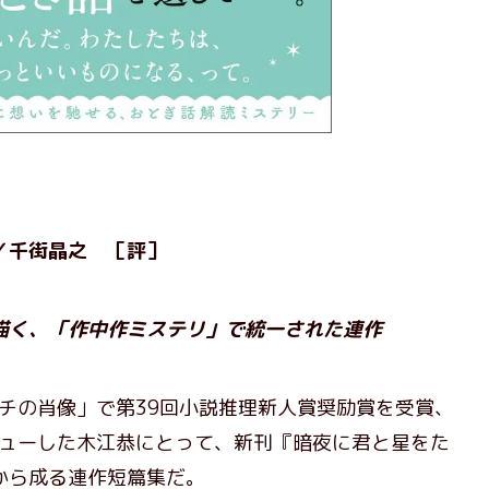
／千街晶之 ［評］
描く、「作中作ミステリ」で統一された連作
チの肖像」で第39回小説推理新人賞奨励賞を受賞、
ビューした木江恭にとって、新刊『暗夜に君と星をた
から成る連作短篇集だ。