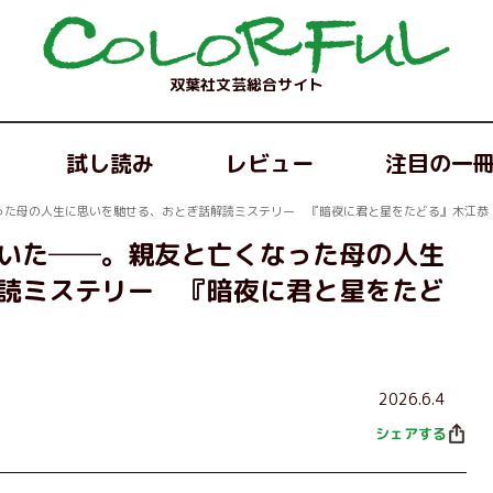
双葉社文芸総合サイト
試し読み
レビュー
注目の一
った母の人生に思いを馳せる、おとぎ話解読ミステリー 『暗夜に君と星をたどる』木江恭
いた──。親友と亡くなった母の人生
読ミステリー 『暗夜に君と星をたど
2026.6.4
シェアする