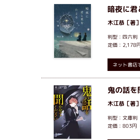
暗夜に君
木江恭
［著
判型：四六判
定価：2,17
ネット書店
鬼の話を
木江恭
［著
判型：文庫判
定価：803円