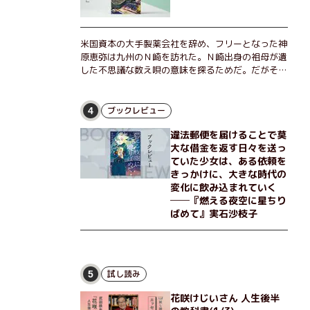
米国資本の大手製薬会社を辞め、フリーとなった神
原恵弥は九州のＮ崎を訪れた。Ｎ崎出身の祖母が遺
した不思議な数え唄の意味を探るためだ。だがそん
な恵弥に対しＮ崎大学の医学教授が、米国の監視下
に置かれている女性科学者への接触を求めてきた。
出島で見つかったある物質について博士の意見を聞
ブックレビュー
4
きたいという。恵弥は、まるで影のような存在の博
違法郵便を届けることで莫
士とまみえることはできるのか？ そして、唄の歌
大な借金を返す日々を送っ
詞「かたむくマリア」に込められた秘密とは？ 謎
ていた少女は、ある依頼を
めいたラストが鮮烈な余韻を残すシリーズ第四作！
きっかけに、大きな時代の
変化に飲み込まれていく
──『燃える夜空に星ちり
ばめて』実石沙枝子
試し読み
5
花咲けじいさん 人生後半