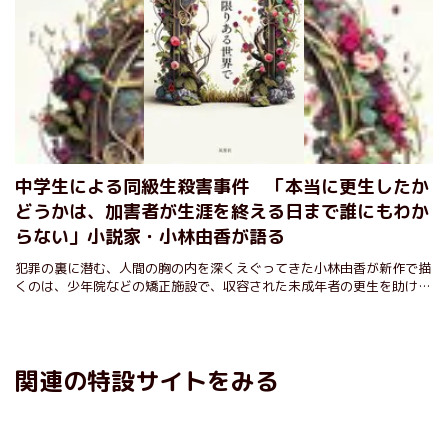
中学生による同級生殺害事件 「本当に更生したか
どうかは、加害者が生涯を終える日まで誰にもわか
らない」小説家・小林由香が語る
犯罪の裏に潜む、人間の胸の内を深くえぐってきた小林由香が新作で描
くのは、少年院などの矯正施設で、収容された未成年者の更生を助ける
篤志面接委員。未成年者による犯罪が世間の耳目を集める中、著者にこ
の小説に託した思いを聞いた。
関連の特設サイトをみる