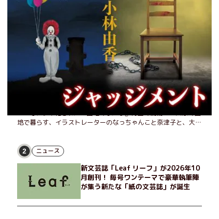
月間
週間
試し読み
1
また団地のふたり(1/2)
また、あのふたりに会える――。小泉今日子&小林聡美W主演、
NHKでドラマ化された『団地のふたり』待望の続編！ 実家の団
地で暮らす、イラストレーターのなっちゃんこと奈津子と、大学
非常勤講師のノエチこと野枝。フリマアプリの売り上げでちょっ
とした贅沢を楽しんだり、近所のおばちゃんの恋バナを聞いてあ
げたり、部屋でふたりだけの「台湾映画祭」を催したり。50代
ニュース
2
独身、幼なじみの変わらぬ友情とささやかな幸せの日々を描く。
新文芸誌「Leaf リーフ」が2026年10
月創刊！ 毎号ワンテーマで豪華執筆陣
が集う新たな「紙の文芸誌」が誕生