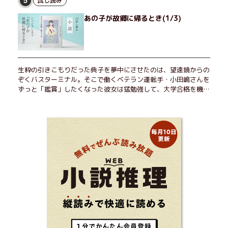
試し読み
5
は、ある秘密があった……。自分の心と身体を偽らない女たちの
あの子が故郷に帰るとき(1/3)
姿と、その連帯を描く。赤裸々にして切実な、セクシュアリティ
をめぐる物語。
生粋の引きこもりだった典子を夢中にさせたのは、望遠鏡からの
ぞくバスターミナル。そこで働くベテラン運転手・小田嶋さんを
ずっと「鑑賞」したくなった彼女は猛勉強して、大学合格を機に
近くで暮らすことに──。初恋、就職、大切な人との別れ。「こ
んなはずじゃなかった」の先で毎日はちょっとずつ面白くな
る！ 地元が恋しくなったとき、どこか遠くへ逃げたいときは読
んで下さい。孤独を愛する人のお守りになる、くすっと、うるっ
と、心がゆるむ短編集。