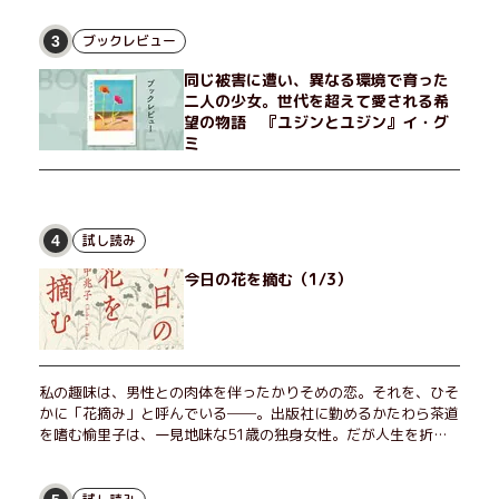
ブックレビュー
3
同じ被害に遭い、異なる環境で育った
二人の少女。世代を超えて愛される希
望の物語 『ユジンとユジン』イ・グ
ミ
試し読み
4
今日の花を摘む（1/3）
私の趣味は、男性との肉体を伴ったかりそめの恋。それを、ひそ
かに「花摘み」と呼んでいる──。出版社に勤めるかたわら茶道
を嗜む愉里子は、一見地味な51歳の独身女性。だが人生を折り
返した今、「今日が一番若い」と日々を謳歌するように花摘みを
愉しんでいた。そんな愉里子の前に初めて、恋の終わりを怖れさ
せる男が現れた。茶の湯の粋人、70歳の万江島だ。だが彼に