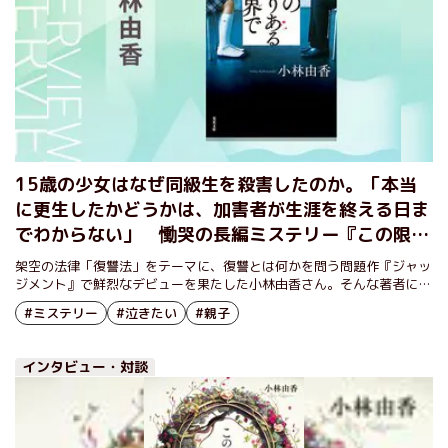
15歳の少女はなぜ同級生を殺害したのか。「本当
に更生したかどうかは、加害者が生涯を終える日ま
でわからない」 慟哭の長編ミステリー『この限り
ある世界で』小林由香インタビュー
架空の法律「復讐法」をテーマに、復讐とは何かを問う問題作『ジャッ
ジメント』で鮮烈なデビューを果たした小林由香さん。そんな著者によ
る話題の長編ミステリー『この限りある世界で』が、ついに文庫化され
#ミステリー
#泣きたい
#親子
た。
インタビュー・対談