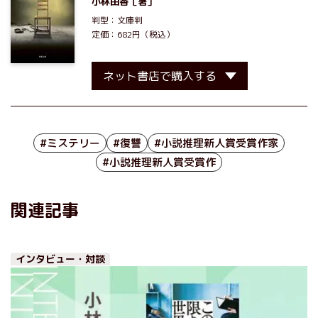
小林由香
［著］
判型：文庫判
定価：682円（税込）
ネット書店で購入する
#ミステリー
#復讐
#小説推理新人賞受賞作家
#小説推理新人賞受賞作
関連記事
インタビュー・対談