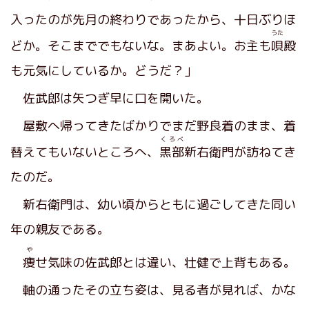
入ったのが先月の終わりであったから、十日ぶりほ
うた
どか。そこまででもないな。まあよい。お主も
唄
殿
も元気にしているか。どうだ？」
佐武郎は矢つぎ早に口を開いた。
屋敷へ帰ってきたばかりでまだ野良着のまま、着
くろべ
替えてもいないところへ、
黒部
新右衛門が訪ねてき
たのだ。
新右衛門は、幼い頃からともに過ごしてきた同い
年の親友である。
や
痩
せ気味の佐武郎とは違い、壮健で上背もある。
軸の通ったその立ち姿は、見る者が見れば、かな