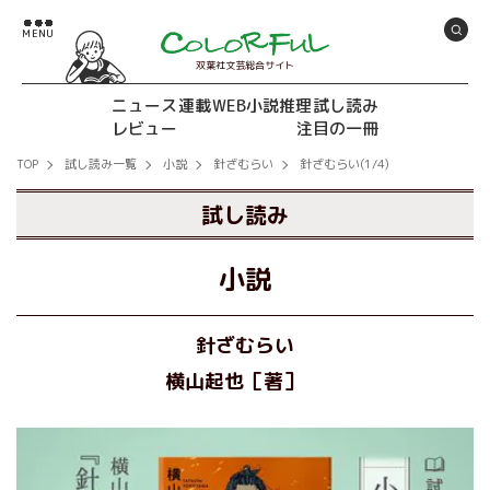
双葉社文芸総合サイト
ニュース
連載
WEB小説推理
試し読み
レビュー
注目の一冊
TOP
試し読み一覧
小説
針ざむらい
針ざむらい(1/4)
試し読み
小説
針ざむらい
横山起也［著］