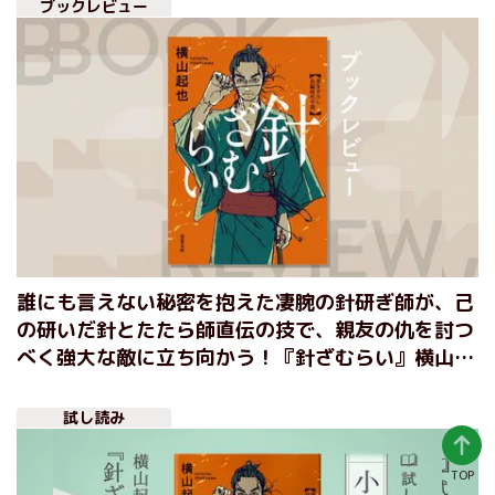
ブックレビュー
誰にも言えない秘密を抱えた凄腕の針研ぎ師が、己
の研いだ針とたたら師直伝の技で、親友の仇を討つ
べく強大な敵に立ち向かう！『針ざむらい』横山起
也
試し読み
TOP