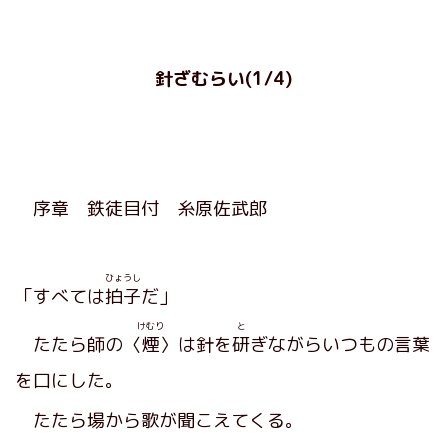
針ざむらい(1/4)
序章 鉄徒目付 糸原佐武郎
ひょうし
「すべては
拍子
だ」
けむり
と
たたら師の〈
煙
〉は針を
研
ぎながらいつもの言葉
を口にした。
たたら場から歌が聞こえてくる。