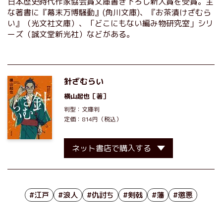
日本歴史時代作家協会賞文庫書き下ろし新人賞を受賞。主
な著書に『幕末万博騒動』(角川文庫)、『お茶漬けざむら
い』（光文社文庫）、「どこにもない編み物研究室」シリ
ーズ（誠文堂新光社）などがある。
針ざむらい
横山起也
［著］
判型：文庫判
定価：814円（税込）
ネット書店で購入する
#江戸
#浪人
#仇討ち
#剣戟
#藩
#懲悪