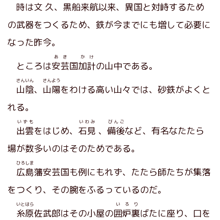
時は
文久
、黒船来航以来、異国と対峙するため
の武器をつくるため、鉄が今までにも増して必要に
なった昨今。
あき
かけ
ところは
安芸
国
加計
の山中である。
さんいん
さんよう
山陰
、
山陽
をわける高い山々では、砂鉄がよくと
れる。
いずも
いわみ
びんご
出雲
をはじめ、
石見
、
備後
など、有名なたたら
場が数多いのはそのためである。
ひろしま
広島
藩安芸国も例にもれず、たたら師たちが集落
をつくり、その腕をふるっているのだ。
いとはら
いろり
糸原
佐武郎はその小屋の
囲炉裏
ばたに座り、口を