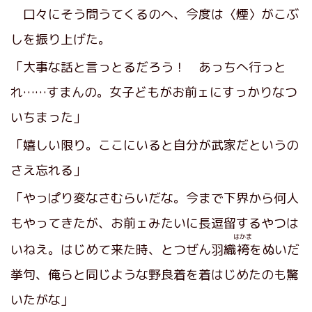
口々にそう問うてくるのへ、今度は〈煙〉がこぶ
しを振り上げた。
「大事な話と言っとるだろう！ あっちへ行っと
れ……すまんの。女子どもがお前ェにすっかりなつ
いちまった」
「嬉しい限り。ここにいると自分が武家だというの
さえ忘れる」
「やっぱり変なさむらいだな。今まで下界から何人
もやってきたが、お前ェみたいに長逗留するやつは
はかま
いねえ。はじめて来た時、とつぜん羽織
袴
をぬいだ
挙句、俺らと同じような野良着を着はじめたのも驚
いたがな」